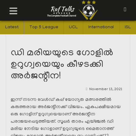
Latest
Top 5 League
UCL
International
ISL
ഡി മരിയയുടെ ഗോളിൽ
ഉറുഗ്വയെയും കീഴടക്കി
അർജന്റീന!
November 13, 2021
ഇന്ന് നടന്ന വേൾഡ് കപ്പ് യോഗ്യത മത്സരത്തിൽ
കരുത്തരായ അർജന്റീനക്ക്‌ വിജയം. ഏകപക്ഷീയമായ
ഒരു ഗോളിന് ഉറുഗ്വയെയാണ് അർജന്റീന
പരാജയപ്പെടുത്തിയത്. സൂപ്പർ താരം എയ്ഞ്ചൽ ഡി
മരിയ നേടിയ ഗോളാണ് ഉറുഗ്വയുടെ മൈതാനത്ത്