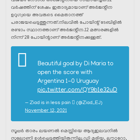
വിജയം നേടാൻ അർജന്റീനയെ സഹായിച്ചത്.12
വർഷത്തിന് ശേഷം ഇതാദ്യമായാണ് അർജന്റീന
ഉറുഗ്വയെ അവരുടെ മൈതാനത്ത്
പരാജയപ്പെടുത്തുന്നത്.നിലവിൽ പോയിന്റ് ടേബിളിൽ
രണ്ടാം സ്ഥാനത്താണ് അർജന്റീന.12 മത്സരങ്ങളിൽ
നിന്ന് 28 പോയിന്റാണ് അർജന്റീനക്കുള്ളത്.
Beautiful goal by Di Maria to
open the score with
Argentina 1-0 Uruguay
pic.twitter.com/QY9b1e32uD
— Ziad is in less pain  (@Ziad_EJ)
November 12, 2021
സൂപ്പർ താരം ലയണൽ മെസ്സിയെ ആദ്യഇലവനിൽ
സ്കലോണി ഉൾപ്പെടുത്തിയിരുന്നില്ല.ഡി മരിയ, ലൗറ്ററോ,