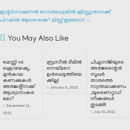
ഇന്റർനാഷണൽ ഗോൾവേട്ടയിൽ ക്രിസ്റ്റ്യാനോക്ക്‌
പിറകിൽ ആരൊക്കെ? ലിസ്റ്റ് ഇങ്ങനെ!
→
You May Also Like
മെസ്സി vs
ബ്രസീൽ ടീമിൽ
പിഎസ്ജിയുടെ
ക്രൊയേഷ്യ,
നെയ്മറെ
അർജന്റൈൻ
മുൻകാല
ഉൾപ്പെടുത്തിയേ
സൂപ്പർ
കണക്കുകൾ
ക്കില്ല!
താരത്തെ
അർജന്റീനക്ക്
സ്വന്തമാക്കണം
January 11, 2022
ആശ്വാസകര
,യുണൈറ്റഡ്
മോ?
നീക്കങ്ങൾ
തുടങ്ങി!
December 13,
July 10, 2022
2022