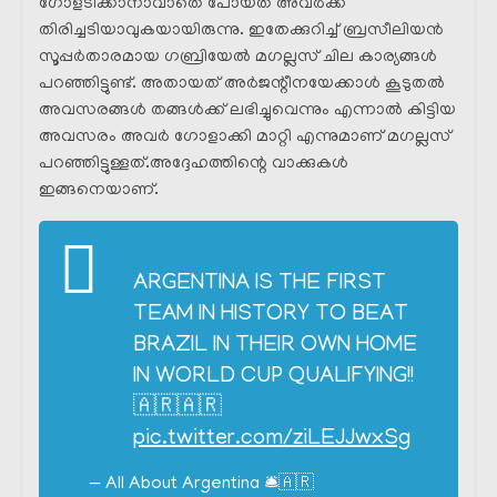
ഗോളടിക്കാനാവാതെ പോയത് അവർക്ക്
തിരിച്ചടിയാവുകയായിരുന്നു. ഇതേക്കുറിച്ച് ബ്രസീലിയൻ
സൂപ്പർതാരമായ ഗബ്രിയേൽ മഗല്ലസ് ചില കാര്യങ്ങൾ
പറഞ്ഞിട്ടുണ്ട്. അതായത് അർജന്റീനയേക്കാൾ കൂടുതൽ
അവസരങ്ങൾ തങ്ങൾക്ക് ലഭിച്ചുവെന്നും എന്നാൽ കിട്ടിയ
അവസരം അവർ ഗോളാക്കി മാറ്റി എന്നുമാണ് മഗല്ലസ്
പറഞ്ഞിട്ടുള്ളത്.അദ്ദേഹത്തിന്റെ വാക്കുകൾ
ഇങ്ങനെയാണ്.
ARGENTINA IS THE FIRST
TEAM IN HISTORY TO BEAT
BRAZIL IN THEIR OWN HOME
IN WORLD CUP QUALIFYING!!
🇦🇷🇦🇷
pic.twitter.com/ziLEJJwxSg
— All About Argentina 🛎🇦🇷