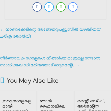
←
നാണക്കേടിന്റെ അങ്ങേയറ്റം,ബ്രസീൽ വഴങ്ങിയത്
ചരിത്ര തോൽവി!
നിർണായക ഗോളുകൾ നിങ്ങൾക്ക് മാത്രമല്ല നേടാൻ
സാധിക്കുക:ഡി മരിയയോട് ഓട്ടമെന്റി.
→
You May Also Like
ഇരട്ടഗോളുകളു
ഞാൻ
മെസ്സി മാജിക്,
മായി
ഫൈനലിലെ
അർജന്റീന