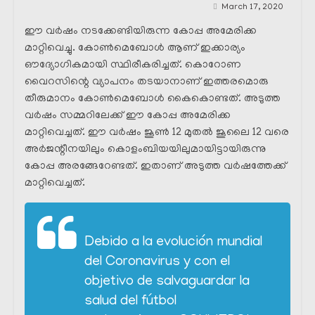
March 17, 2020
ഈ വർഷം നടക്കേണ്ടിയിരുന്ന കോപ്പ അമേരിക്ക
മാറ്റിവെച്ചു. കോൺമെബോൾ ആണ് ഇക്കാര്യം
ഔദ്യോഗികമായി സ്ഥിരീകരിച്ചത്. കൊറോണ
വൈറസിന്റെ വ്യാപനം തടയാനാണ് ഇത്തരമൊരു
തീരുമാനം കോൺമെബോൾ കൈകൊണ്ടത്. അടുത്ത
വർഷം സമ്മറിലേക്ക് ഈ കോപ്പ അമേരിക്ക
മാറ്റിവെച്ചത്. ഈ വർഷം ജൂൺ 12 മുതൽ ജൂലൈ 12 വരെ
അർജന്റീനയിലും കൊളംബിയയിലുമായിട്ടായിരുന്നു
കോപ്പ അരങ്ങേറേണ്ടത്. ഇതാണ് അടുത്ത വർഷത്തേക്ക്
മാറ്റിവെച്ചത്.
Debido a la evolución mundial
del Coronavirus y con el
objetivo de salvaguardar la
salud del fútbol