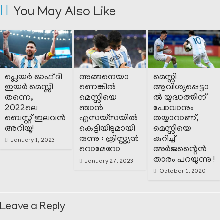
You May Also Like
പ്ലെയർ ഓഫ് ദി
അങ്ങനെയാ
മെസ്സി
ഇയർ മെസ്സി
ണെങ്കിൽ
ആവിശ്യപ്പെട്ടാ
തന്നെ,
മെസ്സിയെ
ൽ യുദ്ധത്തിന്
2022ലെ
ഞാൻ
പോവാനും
ബെസ്റ്റ് ഇലവൻ
എസയ്സയിൽ
തയ്യാറാണ്,
അറിയൂ!
കെട്ടിയിടുമായി
മെസ്സിയെ
രുന്നു : ക്രിസ്റ്റ്യൻ
കുറിച്ച്
January 1, 2023
റൊമേറോ
അർജന്റൈൻ
താരം പറയുന്നു !
January 27, 2023
October 1, 2020
Leave a Reply