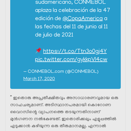
sudamericano, CONMEBOL
aplaza la celebración de la 47
edición de
@CopaAmerica
a
las fechas del 11 de junio al 11
de julio de 2021
https://t.co/Ttn3o0gj4Y
pic.twitter.com/gykkpVl4cw
— CONMEBOL.com (@CONMEBOL)
March 17, 2020
” ഇതൊരു അപ്രതീക്ഷിതവും അസാധാരണവുമായ ഒരു
സാഹചര്യമാണ്. അടിസ്ഥാനപരമായി കൊറോണ
വൈറസിന്റെ വ്യാപനത്തെ തടയുന്നതിനാണ്
മുൻഗണന നൽകേണ്ടത്. ഇതൊരിക്കലും എളുപ്പത്തിൽ
എടുക്കാൻ കഴിയുന്ന ഒരു തീരുമാനമല്ല. എന്നാൽ