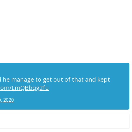
 he manage to get out of that and kept
r.com/LmQBbqg2fu
, 2020