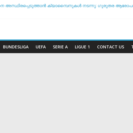
നെ അസ്ഥിരപ്പെടുത്താൻ ക്യാമ്പൈനുകൾ നടന്നു: ഗുരുതര ആരോപ
ൾ ടീം ദിനം’: ചരിത്രപ്രഖ്യാപനവുമായി അർജന്റീന ഫുട്ബോൾ
്ച് സംസാരിക്കുന്നത് ‘ഡൈഞ്ചറസ്’; തുറന്നുപറഞ്ഞ് സാന്റോസ് പരി
അതോ വിരമിക്കുമോ? ഭാവി പദ്ധതികളെക്കുറിച്ച് പ്രതികരിച്ച് നെയ്
കിരീട സാധ്യതയിൽ മുന്നിൽ ആര്? പവർ റാങ്കിംഗ് പുറത്ത് !
BUNDESLIGA
UEFA
SERIE A
LIGUE 1
CONTACT US