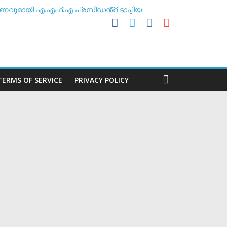
ണവുമായി എ.എഫ്.എ പ്രസിഡൻ്റ് ടാപ്പിയ
 അസോസിയേഷൻ
ശീലകൻ
മർ
TERMS OF SERVICE
PRIVACY POLICY