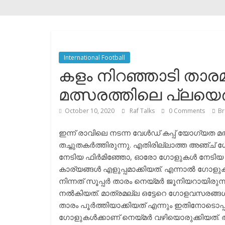
International Football
കളം നിറഞ്ഞാടി താരമ
മത്സരത്തിലെ പ്ലയെർ 
October 10, 2020
Raf Talks
0 Comments
Br
ഇന്ന് രാവിലെ നടന്ന വേൾഡ് കപ്പ് യോഗ്യ
തച്ചുതകർത്തിരുന്നു. എതിരില്ലാത്ത അഞ്ച
നേടിയ ഫിർമിഞ്ഞോ, ഓരോ ഗോളുകൾ നേടിയ കൂട
കാര്യങ്ങൾ എളുപ്പമാക്കിയത്. എന്നാൽ ഗോളുകൾ
നിന്നത് സൂപ്പർ താരം നെയ്മർ ജൂനിയറായിരുന്ന
നൽകിയത്. മാത്രമല്ല ഒട്ടേറെ ഗോളവസരങ്ങൾ 
താരം പൂർത്തിയാക്കിയത് എന്നും ഇതിനോടൊപ്പം
ഗോളുകൾക്കാണ് നെയ്‌മർ വഴിയൊരുക്കിയത്. അത