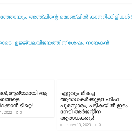
ിർമിഞ്ഞോയും, അഞ്ചിന്റെ മൊഞ്ചിൽ കാനറിക്കിളികൾ 
്തോടെ, ഉജ്ജ്വലവിജയത്തിന് ശേഷം നായകൻ
റങ്ങൾ,ആദ്യമായി ആ
ഏറ്റവും മികച്ച
ാരങ്ങളെ
ആരാധകർക്കുള്ള ഫിഫ
ിറക്കാൻ ടിറ്റെ!
പുരസ്കാരം, പട്ടികയിൽ ഇടം
നേടി അർജന്റീന
1, 2022
0
ആരാധകരും!
January 13, 2023
0