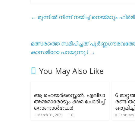
←
മുന്നിൽ നിന്ന് നയിച്ച് നെയ്മറും ഫ
മത്സരത്തെ സമീപിച്ചത് പൂർണ്ണഗൗരവത
കാസമിറോ പറയുന്നു !
→
You May Also Like
ആ ഹെയർസ്റ്റൈൽ, എല്ലാ
6 മാറ്
അമ്മമാരോടും ക്ഷമ ചോദിച്ച്
രണ്ട് ത
റൊണാൾഡോ!
ഒരുമിച്ച
March 31, 2021
0
February 