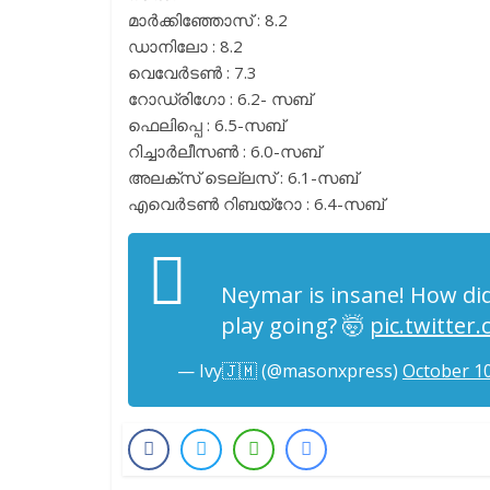
മാർക്കിഞ്ഞോസ് : 8.2
ഡാനിലോ : 8.2
വെവേർടൺ : 7.3
റോഡ്രിഗോ : 6.2- സബ്
ഫെലിപ്പെ : 6.5-സബ്
റിച്ചാർലീസൺ : 6.0-സബ്
അലക്സ് ടെല്ലസ് : 6.1-സബ്
എവെർടൺ റിബയ്റോ : 6.4-സബ്
Neymar is insane! How did
play going? 🤯
pic.twitte
— Ivy🇯🇲 (@masonxpress)
October 10