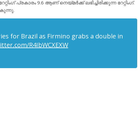
ംഗ് പ്രകാരം 9.6 ആണ് നെയ്മർക്ക് ലഭിച്ചിരിക്കുന്ന റേറ്റിംഗ്.
ുന്നു.
es for Brazil as Firmino grabs a double in
witter.com/R4IbWCXEXW