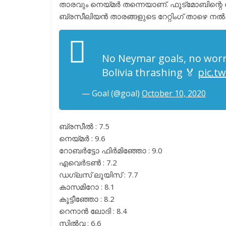
താരവും നെയ്മർ തന്നെയാണ്. ഫൂട്മോബിന്റെ റേറ്റി
ബ്രസീലിയൻ താരങ്ങളുടെ റേറ്റിംഗ് താഴെ നൽക
No Neymar goals, no worri
Bolivia thrashing 🏅
pic.t
— Goal (@goal)
October 10, 2020
ബ്രസീൽ : 7.5
നെയ്മർ : 9.6
റോബർട്ടോ ഫിർമിഞ്ഞോ : 9.0
എവെർടൺ : 7.2
ഡഗ്ലസ് ലൂയിസ് : 7.7
കാസമിറോ : 8.1
കൂട്ടീഞ്ഞോ : 8.2
റെനാൻ ലോദി : 8.4
സിൽവ : 6.6