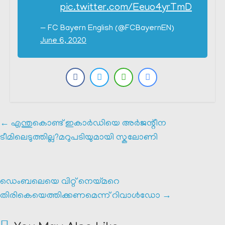
pic.twitter.com/Eeuo4yrTmD
— FC Bayern English (@FCBayernEN)
June 6, 2020
←
എന്തുകൊണ്ട് ഇകാർഡിയെ അർജന്റീന
ടീമിലെടുത്തില്ല?മറുപടിയുമായി സ്കലോണി
ഡെംബലെയെ വിറ്റ് നെയ്മറെ
തിരികെയെത്തിക്കണമെന്ന് റിവാൾഡോ
→