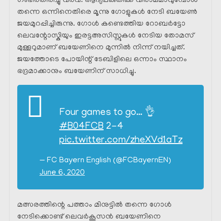
ഗംഭീരതിരിച്ചു വരവ്. ആദ്യപകുതിക്ക് വിരാമമാവുമ്പോൾ
തന്നെ ഒന്നിനെതിരെ മൂന്നു ഗോളുകൾ നേടി ബയേൺ
ജയമുറപ്പിച്ചിരുന്നു. ഗോൾ കണ്ടെത്തിയ റോബർട്ടോ
ലെവന്റോസ്കിയും ഇരട്ടഅസിസ്റ്റുകൾ നേടിയ തോമസ്
മുള്ളറുമാണ് ബയേണിനെ മുന്നിൽ നിന്ന് നയിച്ചത്.
ജയത്തോടെ പോയിന്റ് ടേബിളിലെ ഒന്നാം സ്ഥാനം
ഭദ്രമാക്കാനും ബയേണിന് സാധിച്ചു.
Four games to go… 👌
#B04FCB
2-4
pic.twitter.com/zheXVd1aTz
— FC Bayern English (@FCBayernEN)
June 6, 2020
മത്സരത്തിന്റെ പത്താം മിനുട്ടിൽ തന്നെ ഗോൾ
നേടിക്കൊണ്ട് ലെവർകൂസൻ ബയേണിനെ