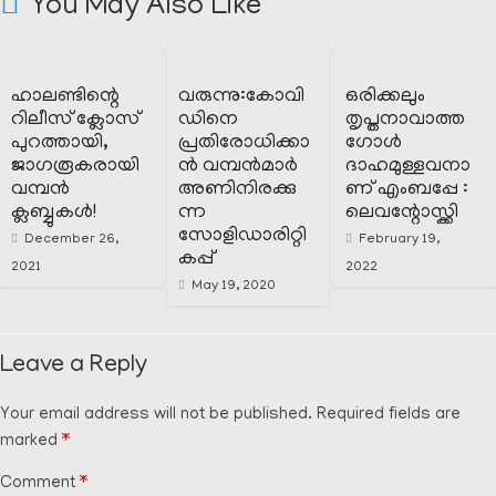
You May Also Like
ഹാലണ്ടിന്റെ
വരുന്നു:കോവി
ഒരിക്കലും
റിലീസ് ക്ലോസ്
ഡിനെ
തൃപ്തനാവാത്ത
പുറത്തായി,
പ്രതിരോധിക്കാ
ഗോൾ
ജാഗരൂകരായി
ൻ വമ്പൻമാർ
ദാഹമുള്ളവനാ
വമ്പൻ
അണിനിരക്കു
ണ് എംബപ്പേ :
ക്ലബ്ബുകൾ!
ന്ന
ലെവന്റോസ്ക്കി
സോളിഡാരിറ്റി
December 26,
February 19,
കപ്പ്‌
2021
2022
May 19, 2020
Leave a Reply
Your email address will not be published.
Required fields are
marked
*
Comment
*