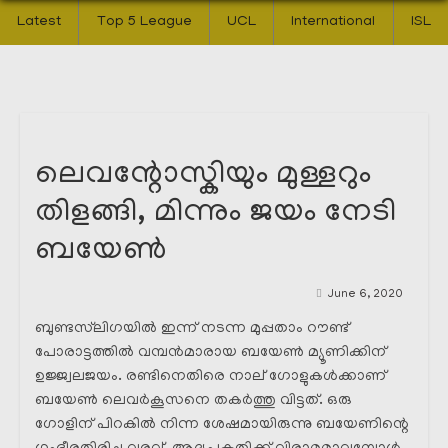
Latest
Top 5 League
UCL
International
ISL
ലെവന്റോസ്കിയും മുള്ളറും
തിളങ്ങി, മിന്നും ജയം നേടി
ബയേൺ
June 6, 2020
ബുണ്ടസ്‌ലിഗയിൽ ഇന്ന് നടന്ന മുപ്പതാം റൗണ്ട്
പോരാട്ടത്തിൽ വമ്പൻമാരായ ബയേൺ മ്യൂണിക്കിന്
ഉജ്ജ്വലജയം. രണ്ടിനെതിരെ നാല് ഗോളുകൾക്കാണ്
ബയേൺ ലെവർകൂസനെ തകർത്തു വിട്ടത്. ഒരു
ഗോളിന് പിറകിൽ നിന്ന ശേഷമായിരുന്നു ബയേണിന്റെ