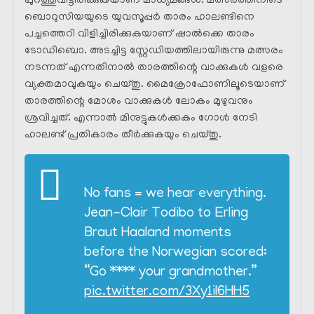
പുറത്തുവിട്ടിരിക്കുകയാണ് മാധ്യമങ്ങൾ. മത്സരത്തിനിടെ
ബൊറുസിയയുടെ യുവസൂപ്പർ താരം ഹാലണ്ടിനെ
പച്ചത്തെറി വിളിച്ചിരിക്കുകയാണ് ഷാൽക്കെ താരം
ടോഡിബൊ. അടച്ചിട്ട സ്റ്റേഡിയത്തിലായിരുന്നു മത്സരം
നടന്നത് എന്നതിനാൽ താരത്തിന്റെ വാക്കുകൾ വളരെ
വ്യക്തമാവുകയും ചെയ്തു. മൈക്രോഫോണിലൂടെയാണ്
താരത്തിന്റെ മോശം വാക്കുകൾ ലോകം മുഴുവനും
ശ്രവിച്ചത്. എന്നാൽ മിനുട്ടുകൾക്കകം ഗോൾ നേടി
ഹാലണ്ട് പ്രതികാരം തീർക്കുകയും ചെയ്തു.
No fans = we hear everything.
Jean-Clair Todibo to Erling
Braut Haaland moments
before the Norwegian scored:
“Go **** your grandmother.”
pic.twitter.com/3Xy1il6HH5