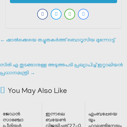
←
ഷാൽക്കെയെ തച്ചുതകർത്ത് ബൊറൂസിയ മുന്നോട്ട്
സിരി എ തുടങ്ങാനുള്ള അടുത്തപടി പ്രഖ്യാപിച്ച് ഇറ്റാലിയൻ
പ്രധാനമന്ത്രി
→
You May Also Like
ജേഡൻ
ഇന്നലെ
എംബപ്പേയെ
സാഞ്ചോ
ബയേൺ
യും
പ്രീമിയർ
വിജയിച്ചത് 27-0
ഹാലണ്ടിനേയും