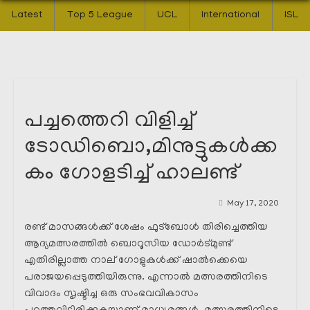
Latest
Top 5 League
UCL
International
ISL
പച്ചത്തെറി വിളിച്ച്
ടോഡിബൊ,മിനുട്ടുകൾക്ക
കം ഗോളടിച്ച് ഹാലണ്ട്
May 17, 2020
രണ്ട് മാസങ്ങൾക്ക് ശേഷം ഫുട്ബോൾ തിരിച്ചെത്തിയ
ആദ്യമത്സരത്തിൽ ബൊറൂസിയ ഡോർട്മുണ്ട്
എതിരില്ലാത്ത നാല് ഗോളുകൾക്ക് ഷാൽക്കെയെ
പരാജയപ്പെടുത്തിയിരുന്നു. എന്നാൽ മത്സരത്തിനിടെ
വിവാദം സൃഷ്ടിച്ച ഒരു സംഭവവികാസം