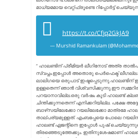
മാധ്യമമായ വെറ്റ്ഫ്രൂണ്ടെ റിപ്പോർട്ട്‌ ചെയ്യ
https://t.co/Cfjq2GkJA9
— Murshid Ramankulam (@Mohamme
” ഹാലണ്ടിന് പ്രീമിയർ ലീഗിനോട് അത്ര താൽപ
സ്വപ്നം.ഇപ്പോൾ അതൊരു പെർഫെക്ട് ലീഗല്ല.
ലാലിഗയെ ഒരുപാട് ഇഷ്ടപ്പെടുന്നു.ഹാലണ്ടിന
ഉള്ളതെന്ന് ഞാൻ വിശ്വസിക്കുന്നു.ഈ സമ്മറിൽ
പറയാനാവില്ല.ഒരു വർഷം കൂടി ഹാലണ്ട് ക്ല
ചിന്തിക്കുന്നതെന്ന് എനിക്കറിയില്ല. പക്ഷേ അ
ബാഴ്‌സയിലേക്കോ റയലിലേക്കോ മാത്രമേ ഹാല
താല്പര്യമുള്ളത്. എംബപ്പേയെ പോലെ റയലിന് 
ഹാലണ്ട് ഏജന്റിനെ ഇപ്പോൾ പുഷ് ചെയ്യുന്നുണ്
തിരഞ്ഞെടുത്തേക്കും. ഇതിനുശേഷമാണ് ഹാലണ്ട