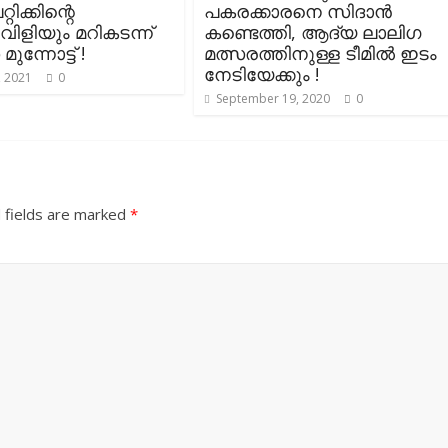
റിക്കിന്റെ
പകരക്കാരനെ സിദാൻ
വിളിയും മറികടന്ന്
കണ്ടെത്തി, ആദ്യ ലാലിഗ
ുന്നോട്ട് !
മത്സരത്തിനുള്ള ടീമിൽ ഇടം
നേടിയേക്കും !
, 2021
0
September 19, 2020
0
 fields are marked
*