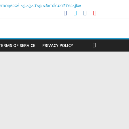
ണവുമായി എ.എഫ്.എ പ്രസിഡൻ്റ് ടാപ്പിയ
 അസോസിയേഷൻ
ശീലകൻ
മർ
TERMS OF SERVICE
PRIVACY POLICY