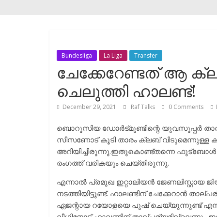
Bundesliga
La Liga
Transfer
ചേക്കേറേണ്ടത് ആ ക്ലബ
ചെലുത്തി ഹാലണ്ട്!
December 29, 2021
Raf Talks
0 Comments
ബൊറൂസിയ ഡോർട്മുണ്ടിന്റെ യുവസൂപ്പർ താരം
സീസണോട് കൂടി താരം ക്ലബ് വിടുമെന്നുള്ള 
അറിയിച്ചിരുന്നു.ഇതുകൊണ്ട്തന്നെ ഫുട്ബോൾ
രംഗത്ത് വരികയും ചെയ്തിരുന്നു.
എന്നാൽ പ്രമുഖ ഇറ്റാലിയൻ ജേണലിസ്റ്റായ 
നടത്തിയിട്ടുണ്ട്. ഹാലണ്ടിന് ചേക്കേറാൻ താല്
ഏജന്റായ റയോളയെ പുഷ് ചെയ്യുന്നുണ്ട് എന്നുമ
ലീഗിനോട് ഹാലണ്ടിന് താല്പര്യമില്ലെന്നും ഇദ്ദേഹ