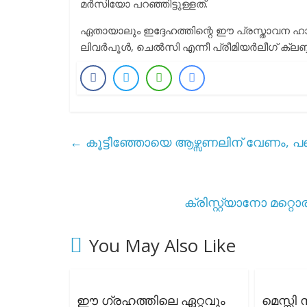
മർസിയോ പറഞ്ഞിട്ടുള്ളത്.
ഏതായാലും ഇദ്ദേഹത്തിന്റെ ഈ പ്രസ്താവന ഹാലണ്ടി
ലിവർപൂൾ, ചെൽസി എന്നീ പ്രീമിയർലീഗ് ക്ലബ്ബുകൾ
←
കൂട്ടീഞ്ഞോയെ ആഴ്സണലിന് വേണം, പണ
ക്രിസ്റ്റ്യാനോ മറ്റൊ
You May Also Like
ഈ ഗ്രഹത്തിലെ ഏറ്റവും
മെസ്സി 