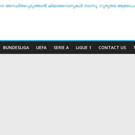
നെ അസ്ഥിരപ്പെടുത്താൻ ക്യാമ്പൈനുകൾ നടന്നു: ഗുരുതര ആരോപ
ൾ ടീം ദിനം’: ചരിത്രപ്രഖ്യാപനവുമായി അർജന്റീന ഫുട്ബോൾ
്ച് സംസാരിക്കുന്നത് ‘ഡൈഞ്ചറസ്’; തുറന്നുപറഞ്ഞ് സാന്റോസ് പരി
അതോ വിരമിക്കുമോ? ഭാവി പദ്ധതികളെക്കുറിച്ച് പ്രതികരിച്ച് നെയ്
കിരീട സാധ്യതയിൽ മുന്നിൽ ആര്? പവർ റാങ്കിംഗ് പുറത്ത് !
BUNDESLIGA
UEFA
SERIE A
LIGUE 1
CONTACT US