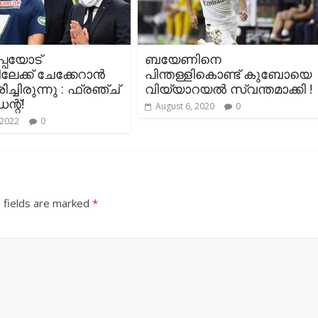
പേയോട്
ബയേണിനെ
ിലേക്ക് ചേക്കേറാൻ
പിന്തള്ളികൊണ്ട് കുബോയെ
ച്ചിരുന്നു : ഫ്രഞ്ച്
വിയ്യാറയൽ സ്വന്തമാക്കി !
്റ്‌!
August 6, 2020
0
 2022
0
 fields are marked
*