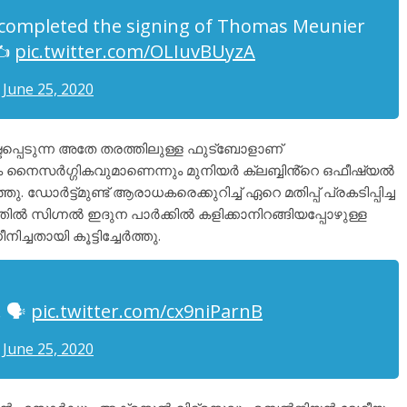
completed the signing of Thomas Meunier
✍️
pic.twitter.com/OLIuvBUyzA
)
June 25, 2020
ടപ്പെടുന്ന അതേ തരത്തിലുള്ള ഫുട്ബോളാണ്
ം നൈസർഗ്ഗികവുമാണെന്നും മുനിയർ ക്ലബ്ബിൻ്റെ ഒഫീഷ്യൽ
ഡോർട്ട്മുണ്ട് ആരാധകരെക്കുറിച്ച് ഏറെ മതിപ്പ് പ്രകടിപ്പിച്ച
തിൽ സിഗ്നൽ ഇദുന പാർക്കിൽ കളിക്കാനിറങ്ങിയപ്പോഴുള്ള
ചതായി കൂട്ടിച്ചേർത്തു.
! 🗣
pic.twitter.com/cx9niParnB
)
June 25, 2020