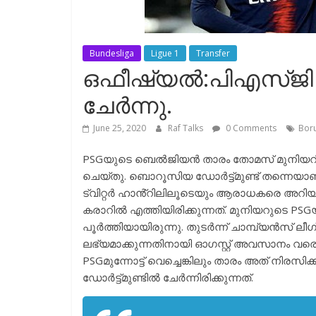
Bundesliga
Ligue 1
Transfer
ഒഫീഷ്യൽ:പിഎസ്ജി സ
ചേർന്നു.
June 25, 2020
Raf Talks
0 Comments
Bor
PSGയുടെ ബെൽജിയൻ താരം തോമസ് മുനിയറിന
ചെയ്തു. ബൊറൂസിയ ഡോർട്ട്മുണ്ട് തന്നെയാ
ട്വിറ്റർ ഹാൻ്റിലിലൂടെയും ആരാധകരെ അറിയിച്ച
കരാറിൽ എത്തിയിരിക്കുന്നത്. മുനിയറുടെ 
പൂർത്തിയായിരുന്നു. തുടർന്ന് ചാമ്പ്യൻസ് ല
ലഭ്യമാക്കുന്നതിനായി ഓഗസ്റ്റ് അവസാനം വരെ 
PSGമുന്നോട്ട് വെച്ചെങ്കിലും താരം അത് നിരസി
ഡോർട്ട്മുണ്ടിൽ ചേർന്നിരിക്കുന്നത്.