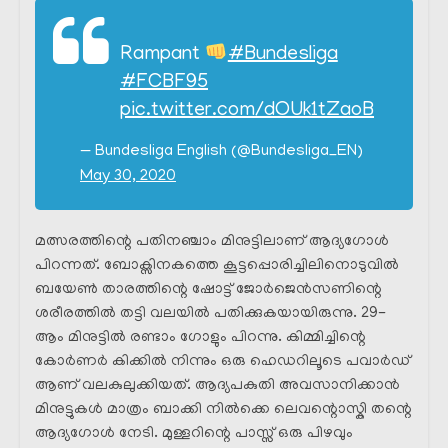
Rampant
#Bundesliga
#FCBF95
pic.twitter.com/dOUk1tZaoB
— Bundesliga English (@Bundesliga_EN)
May 30, 2020
മത്സരത്തിന്റെ പതിനഞ്ചാം മിനുട്ടിലാണ് ആദ്യഗോൾ
പിറന്നത്. ബോക്സിനകത്തെ കൂട്ടപ്പൊരിച്ചിലിനൊടുവിൽ
ബയേൺ താരത്തിന്റെ ഷോട്ട് ജോർജെൻസണിന്റെ
ശരീരത്തിൽ തട്ടി വലയിൽ പതിക്കുകയായിരുന്നു. 29-
ആം മിനുട്ടിൽ രണ്ടാം ഗോളും പിറന്നു. കിമ്മിച്ചിന്റെ
കോർണർ കിക്കിൽ നിന്നും ഒരു ഹെഡറിലൂടെ പവാർഡ്
ആണ് വലകുലുക്കിയത്. ആദ്യപകുതി അവസാനിക്കാൻ
മിനുട്ടുകൾ മാത്രം ബാക്കി നിൽക്കെ ലെവന്റൊസ്കി തന്റെ
ആദ്യഗോൾ നേടി. മുള്ളറിന്റെ പാസ്സ് ഒരു പിഴവും