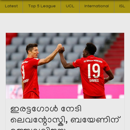
Latest
Top 5 League
UCL
International
ISL
ഇരട്ടഗോൾ നേടി
ലെവന്റോസ്കി, ബയേണിന്