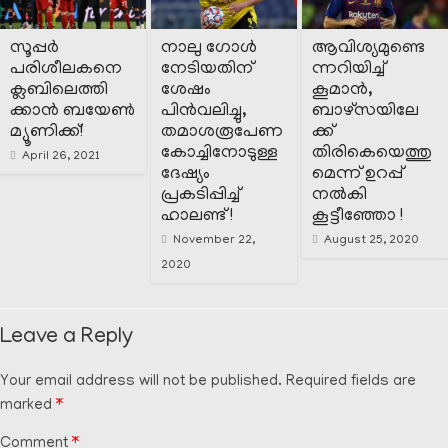
സൂപ്പർ
നാലു ഗോൾ
ആവിശ്യമുണ്ടെ
പരിശീലകനെ
നേടിയതിന്
ന്നറിയിച്ച്
ക്ലബിലെത്തി
ശേഷം
കൂമാൻ,
ക്കാൻ ബയേൺ
പിൻവലിച്ചു,
ബാഴ്സയിലേ
മ്യൂണിക്ക്!
തമാശരൂപേണ
ക്ക്
കോച്ചിനോടുള്ള
തിരികെയെത്തു
April 26, 2021
ദേഷ്യം
മെന്ന് ഉറപ്പ്
പ്രകടിപ്പിച്ച്
നൽകി
ഹാലണ്ട് !
കൂട്ടീഞ്ഞോ !
November 22,
August 25, 2020
2020
Leave a Reply
Your email address will not be published.
Required fields are
marked
*
Comment
*