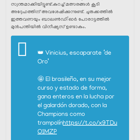
സ്വന്തമാക്കിയിട്ടുണ്ട്.കുറച്ച് മത്സരങ്ങൾ കൂടി
അദ്ദേഹത്തിന് അവശേഷിക്കുന്നുണ്ട്. ചുരുക്കത്തിൽ
ഇത്തവണയും ബാലൺഡി’ഓർ പോരാട്ടത്തിൽ
മുൻപന്തിയിൽ വിനീഷ്യസ് ഉണ്ടാകും.
👑 Vinicius, escaparate ‘de
Oro’
🤩 El brasileño, en su mejor
curso y estado de forma,
gana enteros en la lucha por
el galardón dorado, con la
Champions como
trampolín
https://t.co/x9TDu
O1MZP