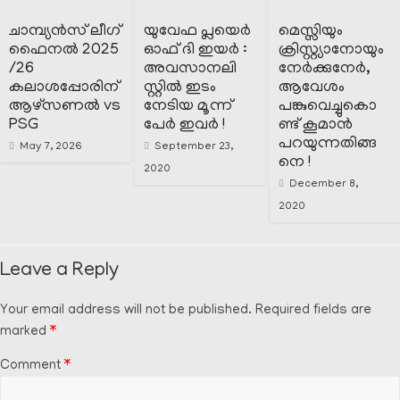
ചാമ്പ്യൻസ് ലീഗ്
യുവേഫ പ്ലയെർ
മെസ്സിയും
ഫൈനൽ 2025
ഓഫ് ദി ഇയർ :
ക്രിസ്റ്റ്യാനോയും
/26
അവസാനലി
നേർക്കുനേർ,
കലാശപ്പോരിന്
സ്റ്റിൽ ഇടം
ആവേശം
ആഴ്സണൽ vs
നേടിയ മൂന്ന്
പങ്കുവെച്ചുകൊ
PSG
പേർ ഇവർ !
ണ്ട് കൂമാൻ
പറയുന്നതിങ്ങ
May 7, 2026
September 23,
നെ !
2020
December 8,
2020
Leave a Reply
Your email address will not be published.
Required fields are
marked
*
Comment
*