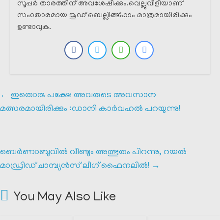
സൂപ്പർ താരത്തിന് അവശേഷിക്കും.വെല്ലുവിളിയാണ്
സഹതാരമായ ജൂഡ് ബെല്ലിങ്ങ്ഹാം മാത്രമായിരിക്കും
ഉണ്ടാവുക.
←
ഇതൊരു പക്ഷേ അവരുടെ അവസാന
മത്സരമായിരിക്കും :ഡാനി കാർവഹൽ പറയുന്നു!
ബെർണാബുവിൽ വീണ്ടും അത്ഭുതം പിറന്നു, റയൽ
മാഡ്രിഡ് ചാമ്പ്യൻസ് ലീഗ് ഫൈനലിൽ!
→
You May Also Like