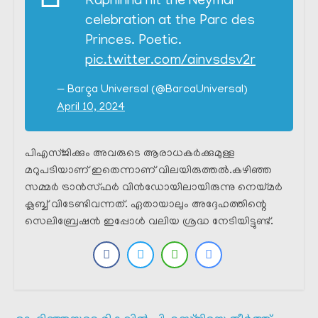
Raphinha hit the Neymar
celebration at the Parc des
Princes. Poetic.
pic.twitter.com/ainvsdsv2r
— Barça Universal (@BarcaUniversal)
April 10, 2024
പിഎസ്ജിക്കും അവരുടെ ആരാധകർക്കുമുള്ള
മറുപടിയാണ് ഇതെന്നാണ് വിലയിരുത്തൽ.കഴിഞ്ഞ
സമ്മർ ട്രാൻസ്ഫർ വിൻഡോയിലായിരുന്നു നെയ്മർ
ക്ലബ്ബ് വിടേണ്ടിവന്നത്. ഏതായാലും അദ്ദേഹത്തിന്റെ
സെലിബ്രേഷൻ ഇപ്പോൾ വലിയ ശ്രദ്ധ നേടിയിട്ടുണ്ട്.