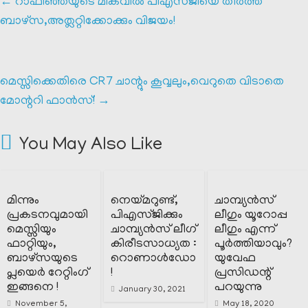
←
റാഫിഞ്ഞയുടെ മികവിൽ പിഎസ്ജിയെ തീർത്ത്
ബാഴ്സ,അത്ലറ്റിക്കോക്കും വിജയം!
മെസ്സിക്കെതിരെ CR7 ചാന്റും കൂവ്വലും,വെറുതെ വിടാതെ
മോന്ററി ഫാൻസ്‌!
→
You May Also Like
മിന്നും
നെയ്മറുണ്ട്,
ചാമ്പ്യൻസ്
പ്രകടനവുമായി
പിഎസ്ജിക്കും
ലീഗും യൂറോപ്പ
മെസ്സിയും
ചാമ്പ്യൻസ് ലീഗ്
ലീഗും എന്ന്
ഫാറ്റിയും,
കിരീടസാധ്യത :
പൂർത്തിയാവും?
ബാഴ്‌സയുടെ
റൊണാൾഡോ
യുവേഫ
പ്ലയെർ റേറ്റിംഗ്
!
പ്രസിഡന്റ്‌
ഇങ്ങനെ !
പറയുന്നു
January 30, 2021
November 5,
May 18, 2020