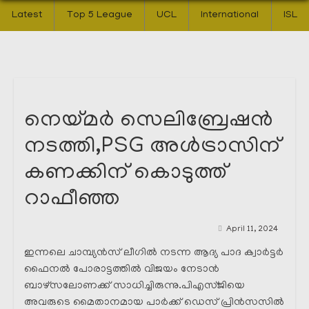
Latest
Top 5 League
UCL
International
ISL
നെയ്മർ സെലിബ്രേഷൻ
നടത്തി,PSG അൾട്രാസിന്
കണക്കിന് കൊടുത്ത്
റാഫീഞ്ഞ
April 11, 2024
ഇന്നലെ ചാമ്പ്യൻസ് ലീഗിൽ നടന്ന ആദ്യ പാദ ക്വാർട്ടർ
ഫൈനൽ പോരാട്ടത്തിൽ വിജയം നേടാൻ
ബാഴ്സലോണക്ക് സാധിച്ചിരുന്നു.പിഎസ്ജിയെ
അവരുടെ മൈതാനമായ പാർക്ക് ഡെസ് പ്രിൻസസിൽ