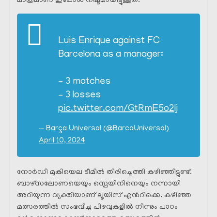
മാത്രമാണ് ഇപ്പോൾ നഷ്ടമായിട്ടുള്ളത്.
Luis Enrique against FC
Barcelona as a manager:
– 3 matches
– 3 losses
pic.twitter.com/GtRmE5o2lj
— Barça Universal (@BarcaUniversal)
April 10, 2024
നോർഡി മുകിയെല ടീമിൽ തിരിച്ചെത്തി കഴിഞ്ഞിട്ടുണ്ട്.
ബാഴ്സലോണയെയും സ്പെയിനിനെയും നന്നായി
അറിയുന്ന വ്യക്തിയാണ് ലൂയിസ് എൻറിക്കെ. കഴിഞ്ഞ
മത്സരത്തിൽ സംഭവിച്ച പിഴവുകളിൽ നിന്നും പാഠം