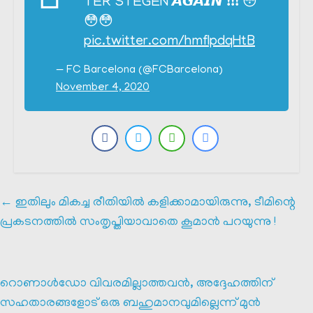
TER STEGEN 𝘼𝙂𝘼𝙄𝙉 ❗️❗️❗️ 😳
😳😳
pic.twitter.com/hmflpdqHtB
— FC Barcelona (@FCBarcelona)
November 4, 2020
←
ഇതിലും മികച്ച രീതിയിൽ കളിക്കാമായിരുന്നു, ടീമിന്റെ
പ്രകടനത്തിൽ സംതൃപ്തിയാവാതെ കൂമാൻ പറയുന്നു !
റൊണാൾഡോ വിവരമില്ലാത്തവൻ, അദ്ദേഹത്തിന്
സഹതാരങ്ങളോട് ഒരു ബഹുമാനവുമില്ലെന്ന് മുൻ