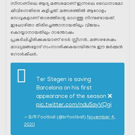
സീസണിലെ ആദ്യ മത്സരമാണ് ഇന്നലെ ഡൈനാമോ
കീവിനെതിരെ കളിച്ചത്. മത്സരത്തിൽ ആറോളം
സേവുകളാണ് താരത്തിന്റെ ഭാഗത്തു നിന്നുണ്ടായത്.
ഇപ്പോഴിതാ തിരിച്ചെത്താനായതിലും വിജയം
കൊയ്യാനായതിലും സന്തോഷം
പ്രകടിപ്പിച്ചിരിക്കുകയാണ് ടെർ സ്റ്റീഗൻ. മത്സരശേഷം
മാധ്യമങ്ങളോട് സംസാരിക്കുകയായിരുന്നു ഈ ജർമ്മൻ
ഗോൾകീപ്പർ.
Ter Stegen is saving
Barcelona on his first
appearance of the season ❌
pic.twitter.com/ndu5ayVQgi
— B/R Football (@brfootball)
November 4,
2020