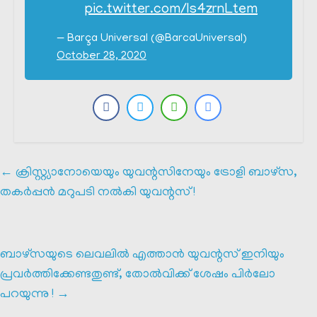
pic.twitter.com/Is4zrnLtem
— Barça Universal (@BarcaUniversal)
October 28, 2020
←
ക്രിസ്റ്റ്യാനോയെയും യുവന്റസിനേയും ട്രോളി ബാഴ്സ,
തകർപ്പൻ മറുപടി നൽകി യുവന്റസ് !
ബാഴ്സയുടെ ലെവലിൽ എത്താൻ യുവന്റസ് ഇനിയും
പ്രവർത്തിക്കേണ്ടതുണ്ട്, തോൽവിക്ക് ശേഷം പിർലോ
പറയുന്നു !
→