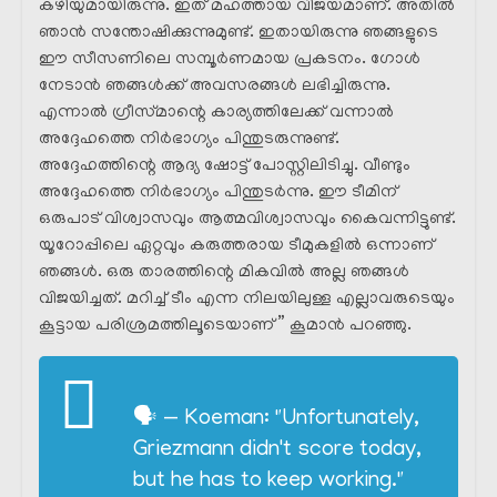
കഴിയുമായിരുന്നു. ഇത് മഹത്തായ വിജയമാണ്. അതിൽ
ഞാൻ സന്തോഷിക്കുന്നുമുണ്ട്. ഇതായിരുന്നു ഞങ്ങളുടെ
ഈ സീസണിലെ സമ്പൂർണമായ പ്രകടനം. ഗോൾ
നേടാൻ ഞങ്ങൾക്ക് അവസരങ്ങൾ ലഭിച്ചിരുന്നു.
എന്നാൽ ഗ്രീസ്‌മാന്റെ കാര്യത്തിലേക്ക് വന്നാൽ
അദ്ദേഹത്തെ നിർഭാഗ്യം പിന്തുടരുന്നുണ്ട്.
അദ്ദേഹത്തിന്റെ ആദ്യ ഷോട്ട് പോസ്റ്റിലിടിച്ചു. വീണ്ടും
അദ്ദേഹത്തെ നിർഭാഗ്യം പിന്തുടർന്നു. ഈ ടീമിന്
ഒരുപാട് വിശ്വാസവും ആത്മവിശ്വാസവും കൈവന്നിട്ടുണ്ട്.
യൂറോപ്പിലെ ഏറ്റവും കരുത്തരായ ടീമുകളിൽ ഒന്നാണ്
ഞങ്ങൾ. ഒരു താരത്തിന്റെ മികവിൽ അല്ല ഞങ്ങൾ
വിജയിച്ചത്. മറിച്ച് ടീം എന്ന നിലയിലുള്ള എല്ലാവരുടെയും
കൂട്ടായ പരിശ്രമത്തിലൂടെയാണ് ” കൂമാൻ പറഞ്ഞു.
🗣 — Koeman: "Unfortunately,
Griezmann didn't score today,
but he has to keep working."