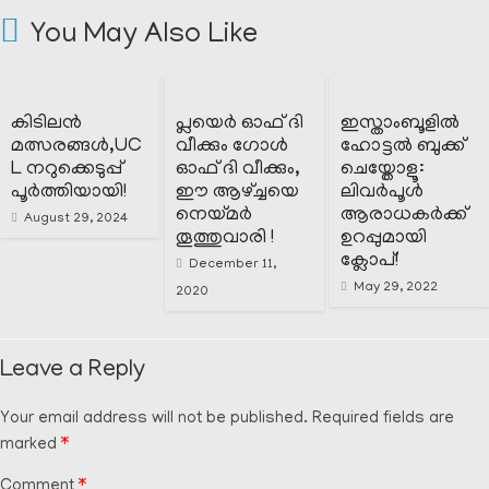
You May Also Like
കിടിലൻ
പ്ലയെർ ഓഫ് ദി
ഇസ്താംബൂളിൽ
മത്സരങ്ങൾ,UC
വീക്കും ഗോൾ
ഹോട്ടൽ ബുക്ക്
L നറുക്കെടുപ്പ്
ഓഫ് ദി വീക്കും,
ചെയ്തോളൂ:
പൂർത്തിയായി!
ഈ ആഴ്ച്ചയെ
ലിവർപൂൾ
നെയ്മർ
ആരാധകർക്ക്
August 29, 2024
തൂത്തുവാരി !
ഉറപ്പുമായി
ക്ലോപ്!
December 11,
May 29, 2022
2020
Leave a Reply
Your email address will not be published.
Required fields are
marked
*
Comment
*