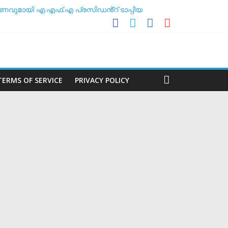
ണവുമായി എ.എഫ്.എ പ്രസിഡൻ്റ് ടാപ്പിയ
 അസോസിയേഷൻ
ശീലകൻ
മർ
TERMS OF SERVICE
PRIVACY POLICY