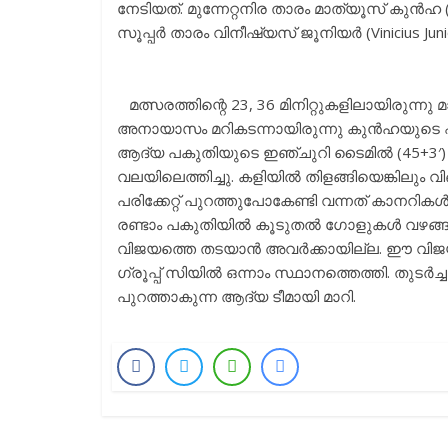
നേടിയത്. മുന്നേറ്റനിര താരം മാത്യൂസ് കുൻഹ 
സൂപ്പർ താരം വിനീഷ്യസ് ജൂനിയർ (Vinicius Juni
മത്സരത്തിന്റെ 23, 36 മിനിറ്റുകളിലായിരു
അനായാസം മറികടന്നായിരുന്നു കുൻഹയുടെ 
ആദ്യ പകുതിയുടെ ഇഞ്ചുറി ടൈമിൽ (45+3′) 
വലയിലെത്തിച്ചു. കളിയിൽ തിളങ്ങിയെങ്കിലും വിങ്
പരിക്കേറ്റ് പുറത്തുപോകേണ്ടി വന്നത് കാനറികൾ
രണ്ടാം പകുതിയിൽ കൂടുതൽ ഗോളുകൾ വഴങ്ങാത
വിജയത്തെ തടയാൻ അവർക്കായില്ല. ഈ വിജയത
ഗ്രൂപ്പ് സിയിൽ ഒന്നാം സ്ഥാനത്തെത്തി. തുട
പുറത്താകുന്ന ആദ്യ ടീമായി മാറി.