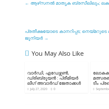
←
ആഴ്‌സനൽ മാതൃക ബ്രസീലിലും; ലക്
പ്രതീക്ഷയോടെ കാനറിപ്പട; നെയ്മറുടെ 
ജൂനിയർ
→
You May Also Like
വാർഡി, എഡേഴ്സൺ,
ലോകകപ
ഡ്രിബ്രൂയൻ : പ്രീമിയർ
മത്സരങ
ലീഗ് അവാർഡ് ജേതാക്കൾ
ടീം പ്ര
July 27, 2020
0
Septembe