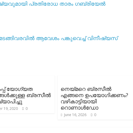
ഷ്യവുമായി പ്രതിരോധ താരം ഗബ്രിയേൽ
മടങ്ങിവരവിൽ ആവേശം പങ്കുവെച്ച് വിനീഷ്യസ്
്പ് യോഗ്യത
നെയ്മറെ ബ്രസീൽ
്ങൾക്കുള്ള ബ്രസീൽ
എങ്ങനെ ഉപയോഗിക്കണം?
ഖ്യാപിച്ചു
വഴികാട്ടിയായി
റൊണാൾഡോ
r 19, 2020
0
June 16, 2026
0