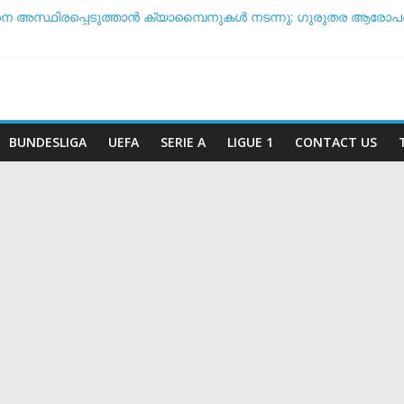
നെ അസ്ഥിരപ്പെടുത്താൻ ക്യാമ്പൈനുകൾ നടന്നു: ഗുരുതര ആരോപ
ൾ ടീം ദിനം’: ചരിത്രപ്രഖ്യാപനവുമായി അർജന്റീന ഫുട്ബോൾ
്ച് സംസാരിക്കുന്നത് ‘ഡൈഞ്ചറസ്’; തുറന്നുപറഞ്ഞ് സാന്റോസ് പരി
അതോ വിരമിക്കുമോ? ഭാവി പദ്ധതികളെക്കുറിച്ച് പ്രതികരിച്ച് നെയ്
കിരീട സാധ്യതയിൽ മുന്നിൽ ആര്? പവർ റാങ്കിംഗ് പുറത്ത് !
BUNDESLIGA
UEFA
SERIE A
LIGUE 1
CONTACT US