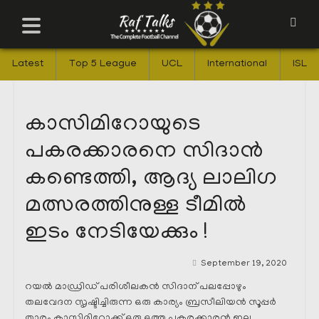
Latest
Top 5 League
UCL
International
ISL
കാസിമിറോയുടെ
പകരക്കാരനെ സിദാൻ
കണ്ടെത്തി, ആദ്യ ലാലിഗ
മത്സരത്തിനുള്ള ടീമിൽ
ഇടം നേടിയേക്കും !
September 19, 2020
റയൽ മാഡ്രിഡ്‌ പരിശീലകൻ സിദാന് പലപ്പോഴും
തലവേദന സൃഷ്ടിച്ചിരുന്ന ഒരു കാര്യം ബ്രസീലിയൻ സൂപ്പർ
താരം കാസിമിറോക്ക് ഒരു ഒത്ത പകരക്കാരൻ ഇല്ല