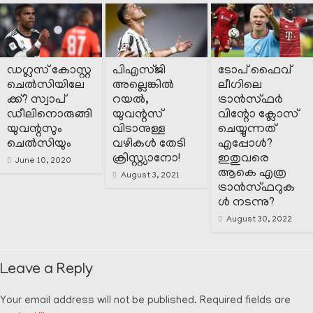
ഡഗ്ലസ് കോസ്റ്റ
പിഎസ്ജി
ടോപ് ഫൈവ്
ചെൽസിയിലേ
അല്ലെങ്കിൽ
ലീഗിലെ
ക്ക്? സ്വാപ്
റയൽ,
ട്രാൻസ്ഫർ
ഡീലിനൊരുങ്ങി
യുവന്റസ്
വിന്റോ ക്ലോസ്
യുവന്റസും
വിടാനുള്ള
ചെയ്യുന്നത്
ചെൽസിയും
വഴികൾ തേടി
എപ്പോൾ?
ക്രിസ്റ്റ്യാനോ!
ഇതുവരെ
June 10, 2020
ആകെ എത്ര
August 3, 2021
ട്രാൻസ്ഫറുക
ൾ നടന്നു?
August 30, 2022
Leave a Reply
Your email address will not be published.
Required fields are