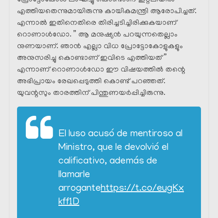
പ്രോട്ടോകോൾ ലംഘിച്ചു കൊണ്ടാണ് ഇറ്റലിയിൽ
എത്തിയതെന്നുമായിരുന്നു കായികമന്ത്രി ആരോപിച്ചത്.
എന്നാൽ ഇതിനെതിരെ തിരിച്ചടിച്ചിരിക്കുകയാണ്
റൊണാൾഡോ. ” ആ മനുഷ്യൻ പറയുന്നതെല്ലാം
നുണയാണ്. ഞാൻ എല്ലാ വിധ പ്രോട്ടോകോളുകളും
അനുസരിച്ചു കൊണ്ടാണ് ഇവിടെ എത്തിയത് ”
എന്നാണ് റൊണാൾഡോ ഈ വിഷയത്തിൽ തന്റെ
അഭിപ്രായം രേഖപ്പെടുത്തി കൊണ്ട് പറഞ്ഞത്.
യുവന്റസും താരത്തിന് പിന്തുണയർപ്പിച്ചിരുന്നു.
El luso acusó de mentiroso al
Ministro, que le devolvió el
calificativo, además de
llamarle
arrogante
https://t.co/eugKx
kff1D