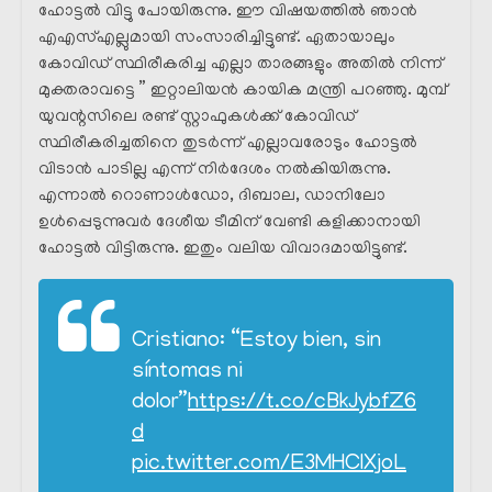
ഹോട്ടൽ വിട്ടു പോയിരുന്നു. ഈ വിഷയത്തിൽ ഞാൻ
എഎസ്എല്ലുമായി സംസാരിച്ചിട്ടുണ്ട്. ഏതായാലും
കോവിഡ് സ്ഥിരീകരിച്ച എല്ലാ താരങ്ങളും അതിൽ നിന്ന്
മുക്തരാവട്ടെ ” ഇറ്റാലിയൻ കായിക മന്ത്രി പറഞ്ഞു. മുമ്പ്
യുവന്റസിലെ രണ്ട് സ്റ്റാഫുകൾക്ക് കോവിഡ്
സ്ഥിരീകരിച്ചതിനെ തുടർന്ന് എല്ലാവരോടും ഹോട്ടൽ
വിടാൻ പാടില്ല എന്ന് നിർദേശം നൽകിയിരുന്നു.
എന്നാൽ റൊണാൾഡോ, ദിബാല, ഡാനിലോ
ഉൾപ്പെടുന്നുവർ ദേശീയ ടീമിന് വേണ്ടി കളിക്കാനായി
ഹോട്ടൽ വിട്ടിരുന്നു. ഇതും വലിയ വിവാദമായിട്ടുണ്ട്.
Cristiano: “Estoy bien, sin
síntomas ni
dolor”
https://t.co/cBkJybfZ6
d
pic.twitter.com/E3MHClXjoL