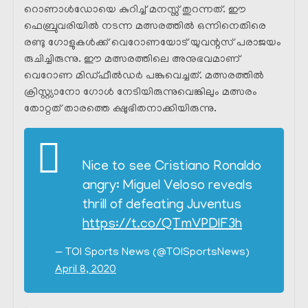
റൊണാൾഡോയെ കുറിച്ച് മനസ്സ് തുറന്നത്. ഈ
ഫെബ്രുവരിയിൽ നടന്ന മത്സരത്തിൽ ഒന്നിനെതിരെ
രണ്ടു ഗോളുകൾക്ക് വെറോണയോട് യുവന്റസ് പരാജയം
രുചിച്ചിരുന്നു. ഈ മത്സരത്തിലെ അനുഭവമാണ്
വെറോണ മിഡ്ഫീൽഡർ പങ്കുവെച്ചത്. മത്സരത്തിൽ
ക്രിസ്റ്റ്യാനോ ഗോൾ നേടിയിരുന്നുവെങ്കിലും മത്സരം
തോറ്റത് താരത്തെ ക്ഷുഭിതനാക്കിയിരുന്നു.
Nice to see Cristiano Ronaldo
angry: Miguel Veloso reveals
thrill of defeating Juventus
https://t.co/QTmVPDlF3h
— TOI Sports News (@TOISportsNews)
April 8, 2020