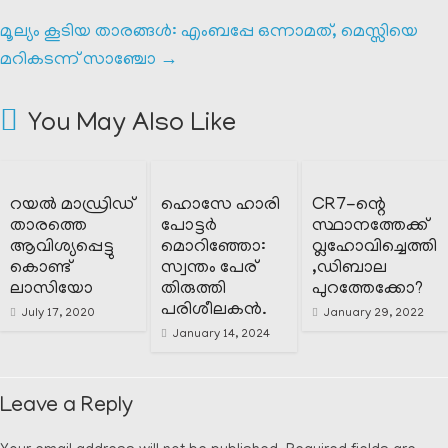
മൂല്യം കൂടിയ താരങ്ങൾ: എംബപ്പേ ഒന്നാമത്, മെസ്സിയെ
മറികടന്ന് സാഞ്ചോ
→
You May Also Like
റയൽ മാഡ്രിഡ്‌
ഹൊസേ ഹാരി
CR7-ന്റെ
താരത്തെ
പോട്ടർ
സ്ഥാനത്തേക്ക്
ആവിശ്യപ്പെട്ടു
മൊറിഞ്ഞോ:
വ്ലഹോവിച്ചെത്തി
കൊണ്ട്
സ്വന്തം പേര്
,ഡിബാല
ലാസിയോ
തിരുത്തി
പുറത്തേക്കോ?
പരിശീലകൻ.
July 17, 2020
January 29, 2022
January 14, 2024
Leave a Reply