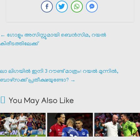
←
ഗോളും അസിസ്റ്റുമായി ബെൻസിമ, റയൽ
കിരീടത്തിലേക്ക്
ലാ ലിഗയിൽ ഇനി 3 റൗണ്ട് മാത്രം: റയൽ മുന്നിൽ,
ബാഴ്സക്ക് പ്രതീക്ഷയുണ്ടോ?
→
You May Also Like