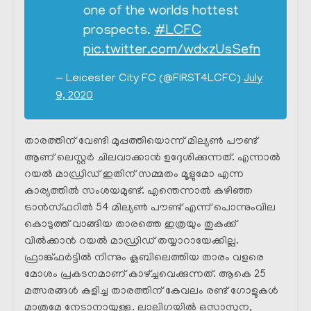
one of the worlds hottest
prospects.
#LCFC
pic.twitter.com/wdxzUsSefn
— Leicester City FC (@FIRST4LCFC)
July
9, 2020
താരത്തിന് വേണ്ടി മുപ്പത്തിയൊന്ന് മില്യൺ പൗണ്ട്
ആണ് ലെസ്റ്റർ ചിലവാക്കാൻ ഉദ്ദേശിക്കുന്നത്. എന്നാൽ
റയൽ മാഡ്രിഡ്‌ ഇതിന് സമ്മതം മൂളുമോ എന്ന
കാര്യത്തിൽ സംശയമുണ്ട്. എന്തെന്നാൽ കഴിഞ്ഞ
ട്രാൻസ്ഫറിൽ 54 മില്യൺ പൗണ്ട് എന്ന് പൊന്നുംവില
കൊടുത്ത് വാങ്ങിയ താരത്തെ ഇത്രയും തുകക്ക്
വിൽക്കാൻ റയൽ മാഡ്രിഡ്‌ തയ്യാറായേക്കില്ല.
ഫ്രാങ്ക്ഫർട്ടിൽ നിന്നും ക്ലബിലെത്തിയ താരം വളരെ
മോശം പ്രകടനമാണ് കാഴ്ച്ചവെക്കുന്നത്. ആകെ 25
മത്സരങ്ങൾ കളിച്ച താരത്തിന് കേവലം രണ്ട് ഗോളുകൾ
മാത്രമേ നേടാനായുള്ളൂ. ലാലിഗയിൽ ഒസാസുന,