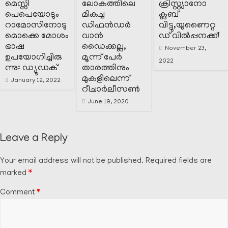
മെസ്സി
ലോകത്തിലെ
ക്രിസ്റ്റ്യാനോ
പെപെയോടും
മികച്ച
ക്ലബ്
റാമോസിനോടു
ഡിഫൻഡർ
വിട്ടു,യുണൈറ്റ
മൊക്കെ മോശം
വാൻ
ഡ് വിൽപ്പനക്ക്!
ഭാഷ
ഡൈക്കല്ല,
November 23,
ഉപയോഗിച്ചിരു
മൂന്ന് പേർ
2022
ന്നു: ഡ്യൂഡക്
താരത്തിനും
മുകളിലെന്ന്
January 12, 2022
റീചാർലീസൺ
June 19, 2020
Leave a Reply
Your email address will not be published.
Required fields are
marked
*
Comment
*