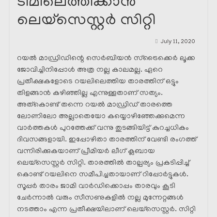
ടീമിലെത്തിക്കാൻ
ലെയ്സെസ്റ്റർ സിറ്റി
July 11, 2020
റയൽ മാഡ്രിഡിന്റെ സെർബിയൻ സ്ട്രൈക്കെർ ലൂക്ക
ജോവിച്ചിനിപ്പോൾ അത്ര നല്ല കാലമല്ല. ഏറെ
പ്രതീക്ഷകളോടെ റയലിലെത്തിയ താരത്തിന് ഒട്ടും
തിളങ്ങാൻ കഴിഞ്ഞില്ല എന്നുള്ളതാണ് സത്യം.
അത്കൊണ്ട് തന്നെ റയൽ മാഡ്രിഡ്‌ താരത്തെ
ലോണിലോ അല്ലാതെയോ കയ്യൊഴിഞ്ഞേക്കുമെന്ന
വാർത്തകൾ പുറത്തേക്ക് വന്നു തുടങ്ങിയിട്ട് കുറച്ചധികം
ദിവസങ്ങളായി. ഇപ്പോഴിതാ താരത്തിന് വേണ്ടി രംഗത്ത്
വന്നിരിക്കുകയാണ് പ്രീമിയർ ലീഗ് ക്ലബായ
ലെയ്സെസ്റ്റർ സിറ്റി. താരത്തിൽ താല്പര്യം പ്രകടിപ്പിച്ച്
കൊണ്ട് റയലിനെ സമീപിച്ചതായാണ് റിപ്പോർട്ടുകൾ.
സൂപ്പർ താരം ജാമി വാർഡിക്കൊപ്പം താരവും കൂടി
ചേർന്നാൽ വരും സീസണുകളിൽ നല്ല മുന്നേറ്റങ്ങൾ
നടത്താം എന്ന പ്രതീക്ഷയിലാണ് ലെയ്സെസ്റ്റർ. സിറ്റി