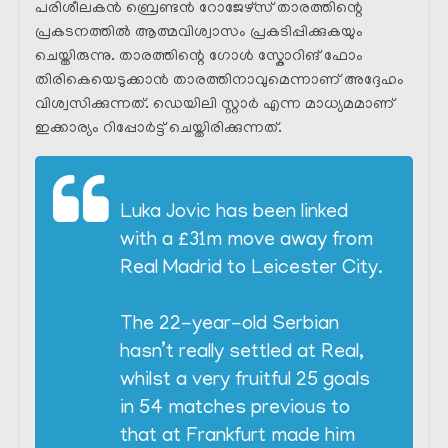
പരിശീലകൻ ബ്രെണ്ടൻ റോജേഴ്‌സ് താരത്തിന്റെ
പ്രകടനത്തിൽ ആത്മവിശ്വാസം പ്രകടിപ്പിക്കുകയും
ചെയ്തിരുന്നു. താരത്തിന്റെ ഗോൾ സ്കോറിങ് ഫോം
തിരികെയെടുക്കാൻ താരത്തിനാവുമെന്നാണ് അദ്ദേഹം
വിശ്വസിക്കുന്നത്. ഡെയിലി സ്റ്റാർ എന്ന മാധ്യമമാണ്
ഇക്കാര്യം റിപ്പോർട്ട്‌ ചെയ്തിരിക്കുന്നത്.
Luka Jovic has been linked
with a £31m move away from
Real Madrid to Leicester City.
The 22-year-old Serbian
hasn’t really settled at Real,
whilst a very fruitful 25 goals
in 54 matches previous to
that at Frankfurt made him