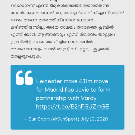
ലെഗാനസ് എന്നീ ടീമുകൾക്കെതിരെയായിരുന്നു
ഗോൾ. കോപ്പ ഡെൽ റേ, ചാമ്പ്യൻസ് ലീഗ് എന്നിവയിൽ
ഒന്നും തന്നെ താരത്തിന് ഗോൾ നേടാൻ
കഴിഞ്ഞിരുന്നില്ല. അതേ സമയം താരത്തെ ക്ലബിൽ
എത്തിക്കാൻ ആഴ്‌സണലും എസി മിലാനും താല്പര്യം
പ്രകടിപ്പിച്ചിരുന്നു. ജോവിച്ചിനെ ലോണിൽ
അയക്കാനാവും റയൽ മാഡ്രിഡ്‌ ഏറ്റവും കൂടുതൽ
താല്പര്യപ്പെടുക.
Leicester make £31m move
for Madrid flop Jovic to form
partnership with Vardy
https://t.co/B2hFGUZmGE
— Sun Sport (@SunSport)
July 10, 2020