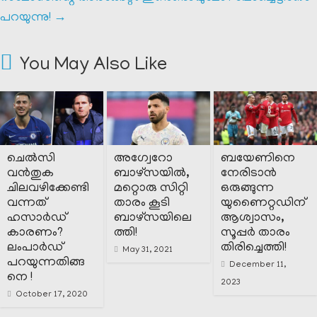
പറയുന്നു!
→
You May Also Like
ചെൽസി
അഗ്വേറോ
ബയേണിനെ
വൻതുക
ബാഴ്‌സയിൽ,
നേരിടാൻ
ചിലവഴിക്കേണ്ടി
മറ്റൊരു സിറ്റി
ഒരുങ്ങുന്ന
വന്നത്
താരം കൂടി
യുണൈറ്റഡിന്
ഹസാർഡ്
ബാഴ്‌സയിലെ
ആശ്വാസം,
കാരണം?
ത്തി!
സൂപ്പർ താരം
ലംപാർഡ്
തിരിച്ചെത്തി!
May 31, 2021
പറയുന്നതിങ്ങ
December 11,
നെ !
2023
October 17, 2020