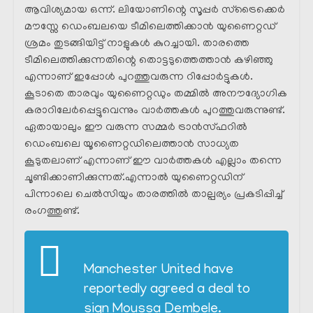
ആവിശ്യമായ ഒന്ന്. ലിയോണിന്റെ സൂപ്പർ സ്ട്രൈക്കെർ
മൗസ്സേ ഡെംബലയെ ടീമിലെത്തിക്കാൻ യുണൈറ്റഡ്
ശ്രമം തുടങ്ങിയിട്ട് നാളുകൾ കുറച്ചായി. താരത്തെ
ടീമിലെത്തിക്കുന്നതിന്റെ തൊട്ടടുത്തെത്താൻ കഴിഞ്ഞു
എന്നാണ് ഇപ്പോൾ പുറത്തുവരുന്ന റിപ്പോർട്ടുകൾ.
കൂടാതെ താരവും യുണൈറ്റഡും തമ്മിൽ അനൗദ്യോഗിക
കരാറിലേർപ്പെട്ടുവെന്നും വാർത്തകൾ പുറത്തുവരുന്നുണ്ട്.
ഏതായാലും ഈ വരുന്ന സമ്മർ ട്രാൻസ്ഫറിൽ
ഡെംബലെ യൂണൈറ്റഡിലെത്താൻ സാധ്യത
കൂടുതലാണ് എന്നാണ് ഈ വാർത്തകൾ എല്ലാം തന്നെ
ചൂണ്ടിക്കാണിക്കുന്നത്.എന്നാൽ യുണൈറ്റഡിന്
പിന്നാലെ ചെൽസിയും താരത്തിൽ താല്പര്യം പ്രകടിപ്പിച്ച്
രംഗത്തുണ്ട്.
Manchester United have
reportedly agreed a deal to
sign Moussa Dembele.