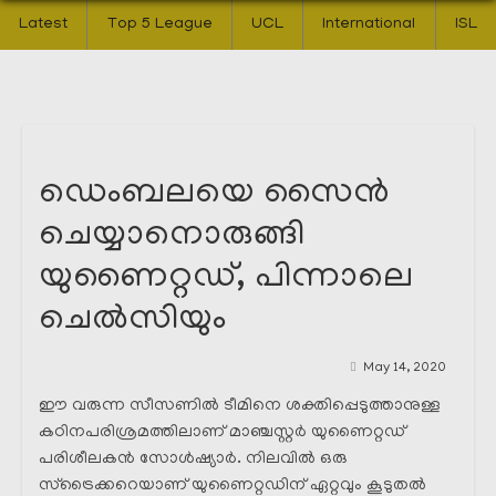
Latest
Top 5 League
UCL
International
ISL
ഡെംബലയെ സൈൻ
ചെയ്യാനൊരുങ്ങി
യുണൈറ്റഡ്, പിന്നാലെ
ചെൽസിയും
May 14, 2020
ഈ വരുന്ന സീസണിൽ ടീമിനെ ശക്തിപ്പെടുത്താനുള്ള
കഠിനപരിശ്രമത്തിലാണ് മാഞ്ചസ്റ്റർ യുണൈറ്റഡ്
പരിശീലകൻ സോൾഷ്യാർ. നിലവിൽ ഒരു
സ്‌ട്രൈക്കറെയാണ് യുണൈറ്റഡിന് ഏറ്റവും കൂടുതൽ