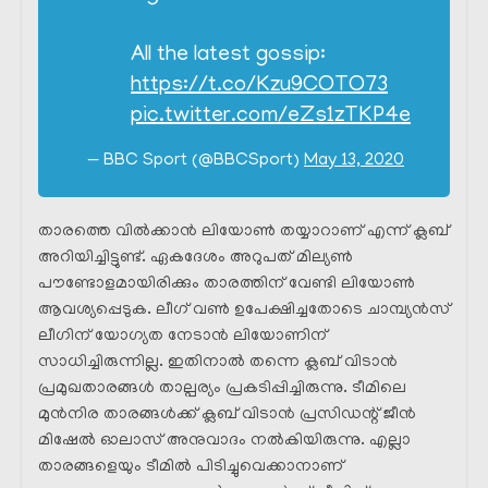
All the latest gossip:
https://t.co/Kzu9COTO73
pic.twitter.com/eZs1zTKP4e
— BBC Sport (@BBCSport)
May 13, 2020
താരത്തെ വിൽക്കാൻ ലിയോൺ തയ്യാറാണ് എന്ന് ക്ലബ്‌
അറിയിച്ചിട്ടുണ്ട്. ഏകദേശം അറുപത് മില്യൺ
പൗണ്ടോളമായിരിക്കും താരത്തിന് വേണ്ടി ലിയോൺ
ആവശ്യപ്പെടുക. ലീഗ് വൺ ഉപേക്ഷിച്ചതോടെ ചാമ്പ്യൻസ്
ലീഗിന് യോഗ്യത നേടാൻ ലിയോണിന്
സാധിച്ചിരുന്നില്ല. ഇതിനാൽ തന്നെ ക്ലബ്‌ വിടാൻ
പ്രമുഖതാരങ്ങൾ താല്പര്യം പ്രകടിപ്പിച്ചിരുന്നു. ടീമിലെ
മുൻനിര താരങ്ങൾക്ക് ക്ലബ്‌ വിടാൻ പ്രസിഡന്റ്‌ ജീൻ
മിഷേൽ ഓലാസ് അനുവാദം നൽകിയിരുന്നു. എല്ലാ
താരങ്ങളെയും ടീമിൽ പിടിച്ചുവെക്കാനാണ്