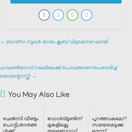
←
ബാഴ്സ സൂപ്പർ താരം ക്ലബ്‌ വിടുമെന്നുറപ്പായി
ഹാലണ്ടിനോട്‌ റയലിലേക്ക് പോവരുതെന്നുപദേശിച്ച്
ലെവന്റോസ്കി
→
You May Also Like
ചെൽസി വീണ്ടും
ഡോർട്മുണ്ടിന്
പുറത്താകുമോ?
പൊട്ടി,താരങ്ങ
മുകളിലല്ല
സമയമെടുക്കു
ൾക്ക്
യുണൈറ്റഡ്,
മെന്ന്