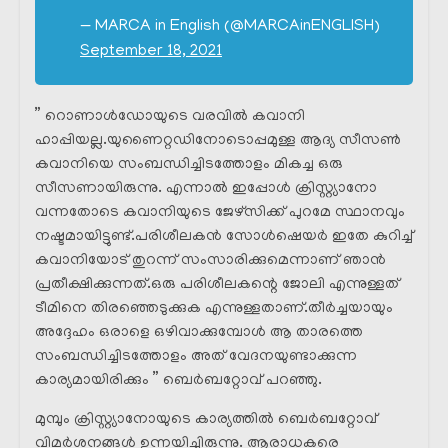
— MARCA in English (@MARCAinENGLISH)
September 18, 2021
” റൊണാൾഡോയുടെ വരവിൽ കവാനി
ഹാപ്പിയല്ല.യുണൈറ്റഡിനോടൊപ്പമുള്ള ആദ്യ സീസൺ
കവാനിയെ സംബന്ധിച്ചിടത്തോളം മികച്ച ഒരു
സീസണായിരുന്നു. എന്നാൽ ഇപ്പോൾ ക്രിസ്റ്റ്യാനോ
വന്നതോടെ കവാനിയുടെ ജേഴ്സിക്ക്‌ പുറമേ സ്ഥാനവും
നഷ്ടമായിട്ടുണ്ട്.പരിശീലകൻ സോൾഷെയർ ഇതേ കുറിച്ച്
കവാനിയോട് തുറന്ന് സംസാരിക്കുമെന്നാണ് ഞാൻ
പ്രതീക്ഷിക്കുന്നത്.ഒരു പരിശീലകന്റെ ജോലി എന്നുള്ളത്
ടീമിനെ തിരഞ്ഞെടുക്കുക എന്നുള്ളതാണ്.തീർച്ചയായും
അദ്ദേഹം ഒരാളെ ഒഴിവാക്കുമ്പോൾ ആ താരത്തെ
സംബന്ധിച്ചിടത്തോളം അത് വേദനയുണ്ടാക്കുന്ന
കാര്യമായിരിക്കും ” ബെർബറ്റോവ് പറഞ്ഞു.
മുമ്പും ക്രിസ്റ്റ്യാനോയുടെ കാര്യത്തിൽ ബെർബറ്റോവ്
വിമർശനങ്ങൾ ഉന്നയിച്ചിരുന്നു. ആരാധകരെ