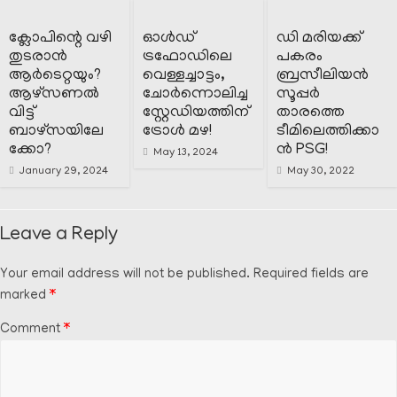
ക്ലോപിന്റെ വഴി
ഓൾഡ്
ഡി മരിയക്ക്
തുടരാൻ
ട്രഫോഡിലെ
പകരം
ആർടെറ്റയും?
വെള്ളച്ചാട്ടം,
ബ്രസീലിയൻ
ആഴ്സണൽ
ചോർന്നൊലിച്ച
സൂപ്പർ
വിട്ട്
സ്റ്റേഡിയത്തിന്
താരത്തെ
ബാഴ്സയിലേ
ട്രോൾ മഴ!
ടീമിലെത്തിക്കാ
ക്കോ?
ൻ PSG!
May 13, 2024
January 29, 2024
May 30, 2022
Leave a Reply
Your email address will not be published.
Required fields are
marked
*
Comment
*