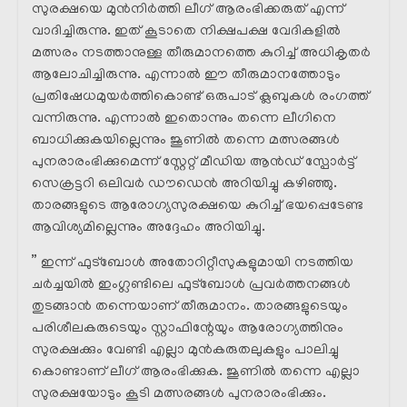
സുരക്ഷയെ മുൻനിർത്തി ലീഗ് ആരംഭിക്കരുത് എന്ന്
വാദിച്ചിരുന്നു. ഇത് കൂടാതെ നിക്ഷപക്ഷ വേദികളിൽ
മത്സരം നടത്താനുള്ള തീരുമാനത്തെ കുറിച്ച് അധികൃതർ
ആലോചിച്ചിരുന്നു. എന്നാൽ ഈ തീരുമാനത്തോടും
പ്രതിഷേധമുയർത്തികൊണ്ട് ഒരുപാട് ക്ലബുകൾ രംഗത്ത്
വന്നിരുന്നു. എന്നാൽ ഇതൊന്നും തന്നെ ലീഗിനെ
ബാധിക്കുകയില്ലെന്നും ജൂണിൽ തന്നെ മത്സരങ്ങൾ
പുനരാരംഭിക്കുമെന്ന് സ്റ്റേറ്റ് മീഡിയ ആൻഡ് സ്പോർട്ട്
സെക്രട്ടറി ഒലിവർ ഡൗഡെൻ അറിയിച്ചു കഴിഞ്ഞു.
താരങ്ങളുടെ ആരോഗ്യസുരക്ഷയെ കുറിച്ച് ഭയപ്പെടേണ്ട
ആവിശ്യമില്ലെന്നും അദ്ദേഹം അറിയിച്ചു.
” ഇന്ന് ഫുട്ബോൾ അതോറിറ്റീസുകളുമായി നടത്തിയ
ചർച്ചയിൽ ഇംഗ്ലണ്ടിലെ ഫുട്ബോൾ പ്രവർത്തനങ്ങൾ
തുടങ്ങാൻ തന്നെയാണ് തീരുമാനം. താരങ്ങളുടെയും
പരിശീലകരുടെയും സ്റ്റാഫിന്റേയും ആരോഗ്യത്തിനും
സുരക്ഷക്കും വേണ്ടി എല്ലാ മുൻകരുതലുകളും പാലിച്ചു
കൊണ്ടാണ് ലീഗ് ആരംഭിക്കുക. ജൂണിൽ തന്നെ എല്ലാ
സുരക്ഷയോടും കൂടി മത്സരങ്ങൾ പുനരാരംഭിക്കും.