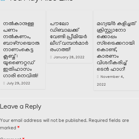
നൽകാനുള്ള
പൗലോ
മഗ്വയ്ർ കളിച്ചത്
പണം
ഡിബാലക്ക്
ക്രിസ്റ്റ്യാനോ
നൽകണം,
വേണ്ടി പ്രീമിയർ
ക്കൊപ്പം
ബാഴ്സയൊരു
ലീഗ് വമ്പൻമാർ
സ്ട്രൈക്കറായി
നാണംകെട്ട
രംഗത്ത്!
കൊണ്ട്,
ക്ലബ്ബ് :
കാരണം
January 28, 2022
യുണൈറ്റഡ്
വിശദീകരിച്ച്
ഇതിഹാസം
ടെൻ ഹാഗ്!
ഗാരി നെവിൽ!
November 4,
July 29, 2022
2022
Leave a Reply
Your email address will not be published.
Required fields are
marked
*