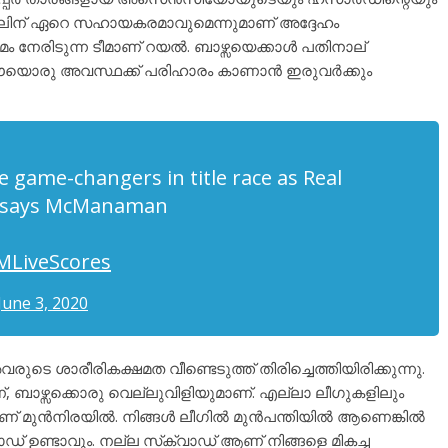
ം റയലിന് ഏറെ സഹായകരമാവുമെന്നുമാണ് അദ്ദേഹം
മം നേരിടുന്ന ടീമാണ് റയൽ. ബാഴ്സയെക്കാൾ പതിനാല്
. ഈയൊരു അവസ്ഥക്ക് പരിഹാരം കാണാൻ ഇരുവർക്കും
 game-changers in title race as Real
, says McManaman
MLiveScores
June 3, 2020
ീരികക്ഷമത വീണ്ടെടുത്ത് തിരിച്ചെത്തിയിരിക്കുന്നു.
്, ബാഴ്സക്കൊരു വെല്ലുവിളിയുമാണ്. എല്ലാ ലീഗുകളിലും
ാണ് മുൻനിരയിൽ. നിങ്ങൾ ലീഗിൽ മുൻപന്തിയിൽ ആണെങ്കിൽ
ാഡ് ഉണ്ടാവും. നല്ല സ്‌ക്വാഡ് ആണ് നിങ്ങളെ മികച്ച