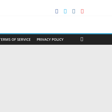
ുമായി എ.എഫ്.എ പ്രസിഡൻ്റ് ടാപ്പിയ
സോസിയേഷൻ
ലകൻ
TERMS OF SERVICE
PRIVACY POLICY