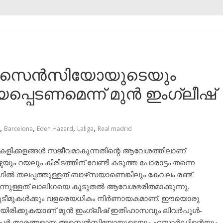
അസെൻസിയോയുടെയും
 ഭയപ്പെടണമെന്ന് മുൻ ഇംഗ്ലീഷ്
,
,
,
,
Barcelona
Eden Hazard
Laliga
Real madrid
കളിക്കളങ്ങൾ സജീവമാകുന്നതിന്റെ ആവേശത്തിലാണ്
യലും കിരീടത്തിന് വേണ്ടി കടുത്ത പോരാട്ടം തന്നെ
ൽ തലപ്പത്തുള്ളത് ബാഴ്‌സയാണെങ്കിലും കേവലം രണ്ട്
ന്നുള്ളത് ലാലിഗയെ കൂടുതൽ ആവേശഭരിതമാക്കുന്നു.
ഇരുടീമുകൾക്കും വളരെയധികം നിർണായകമാണ്. ഈയൊരു
ൽകിയിരിക്കുകയാണ് മുൻ ഇംഗ്ലീഷ് ഇതിഹാസവും ലിവർപൂൾ-
ൻ. സൂപ്പർ താരങ്ങളായ അസെൻസിയോയുടെയും ഹസാർഡിന്റെയും