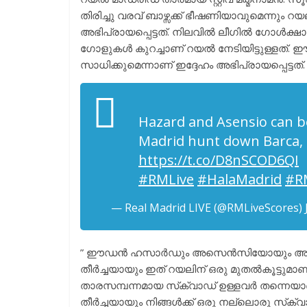
തിരിച്ചു വരവ് ബാഴ്സക്ക് ഭീഷണിയാവുമെന്നു
അഭിപ്രായപ്പെട്ടത്. നിലവിൽ ലീഗിൽ ഗോൾക്ഷാ
ഗോളുകൾ കുറച്ചാണ് റയൽ നേടിയിട്ടുള്ളത്
സാധിക്കുമെന്നാണ് ഇദ്ദേഹം അഭിപ്രായപ്പെട്ടത്.
Hazard and Asensio can be
Madrid hunt down Barca
https://t.co/D8nSCOD6QI
#RMLive
#HalaMadrid
#R
— Real Madrid LIVE (@RMLiveScores)
” ഈഡൻ ഹസാർഡും അസെൻസിയോയും അവരുടെ ശാര
തീർച്ചയായും ഇത് റയലിന് ഒരു മുതൽകൂട്ടുമാണ
താരസമ്പന്നമായ സ്‌ക്വാഡ് ഉള്ളവർ തന്നെയ
തീർച്ചയായും നിങ്ങൾക്ക് ഒരു നല്ലൊരു സ്‌ക്വ