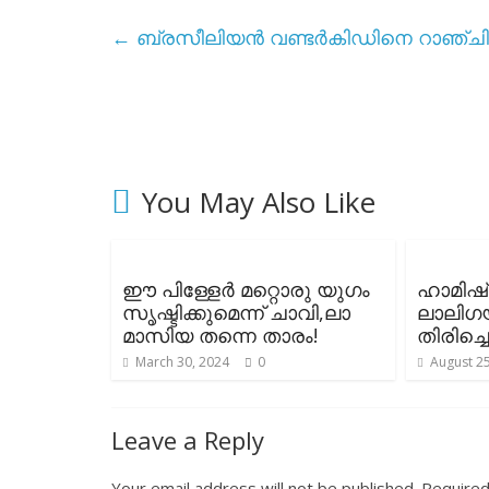
←
ബ്രസീലിയൻ വണ്ടർകിഡിനെ റാഞ്ചി
You May Also Like
ഈ പിള്ളേർ മറ്റൊരു യുഗം
ഹാമിഷ
സൃഷ്ടിക്കുമെന്ന് ചാവി,ലാ
ലാലിഗയ
മാസിയ തന്നെ താരം!
തിരിച്ചെ
March 30, 2024
0
August 25
Leave a Reply
Your email address will not be published.
Required