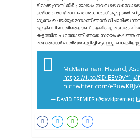
ടീമാക്കുന്നത്. തീർച്ചയായും ഇവരുടെ വരവോട
കഴിഞ്ഞ രണ്ട് മാസം താരങ്ങൾക്ക് കൂടുതൽ ഫിറ്റ
ഗുണം ചെയ്യുമെന്നാണ് ഞാൻ വിചാരിക്കുന്നത
എയ്ബറിനെതിരെയാണ് റയലിന്റെ മത്സരം.ലിഗ
കളത്തിന് പുറത്താണ്. അതേ സമയം കഴിഞ്
മത്സരങ്ങൾ മാത്രമേ കളിച്ചിട്ടൊള്ളൂ. ബാക്കിയുള
McManaman: Hazard, Asensi
https://t.co/SDIEEV9Vf1
#f
pic.twitter.com/e3uwKBJ
— DAVID PREMIER (@davidpremier)
J