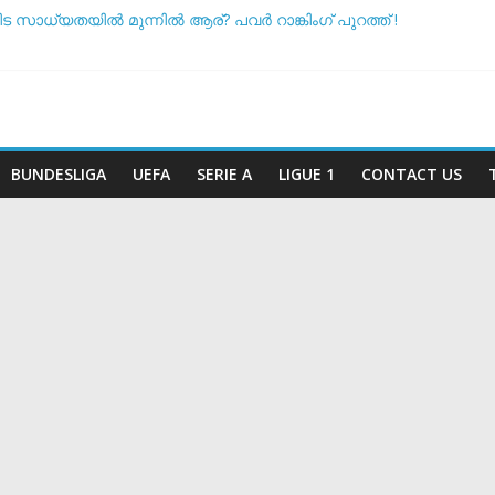
ീട സാധ്യതയിൽ മുന്നിൽ ആര്? പവർ റാങ്കിംഗ് പുറത്ത് !
 അസ്ഥിരപ്പെടുത്താൻ ക്യാമ്പൈനുകൾ നടന്നു: ഗുരുതര ആരോപണവ
ടീം ദിനം’: ചരിത്രപ്രഖ്യാപനവുമായി അർജന്റീന ഫുട്ബോൾ അ
 സംസാരിക്കുന്നത് ‘ഡൈഞ്ചറസ്’; തുറന്നുപറഞ്ഞ് സാന്റോസ് പരിശീ
ോ വിരമിക്കുമോ? ഭാവി പദ്ധതികളെക്കുറിച്ച് പ്രതികരിച്ച് നെയ്മർ
BUNDESLIGA
UEFA
SERIE A
LIGUE 1
CONTACT US