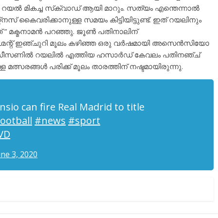
െ റയൽ മികച്ച സ്‌ക്വാഡ് ആയി മാറും. സത്യം എന്തെന്നാൽ
്നസ് കൈവരിക്കാനുള്ള സമയം കിട്ടിയിട്ടുണ്ട്. ഇത് റയലിനും
് ” മക്മനാമൻ പറഞ്ഞു. ജൂൺ പതിനാലിന്
്മെന്റ് ഇഞ്ചുറി മൂലം കഴിഞ്ഞ ഒരു വർഷമായി അസെൻസിയോ
ഞ സീസണിൽ റയലിൽ എത്തിയ ഹസാർഡ് കേവലം പതിനഞ്ച്
്ള മത്സരങ്ങൾ പരിക്ക് മൂലം താരത്തിന് നഷ്ടമായിരുന്നു.
o can fire Real Madrid to title
ootball
#news
#sport
vVD
une 3, 2020