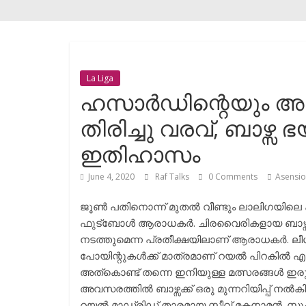
La Liga
ഹസാർഡിന്റെയും 
തിരിച്ചു വരവ്, ബാഴ്സ
ഇതിഹാസം
June 4, 2020
Raf Talks
0 Comments
Asensio
ജൂൺ പതിനൊന്ന് മുതൽ വീണ്ടും ലാലിഗയിലെ 
ഫുട്ബോൾ ആരാധകർ. ചിരവൈരികളായ ബാഴ്സയും റ
നടത്തുമെന്ന പ്രതീക്ഷയിലാണ് ആരാധകർ. ലീഗി
പോയിന്റുകൾക്ക് മാത്രമാണ് റയൽ പിറകിൽ എ
അത്കൊണ്ട് തന്നെ ഇനിയുള്ള മത്സരങ്ങൾ 
അവസരത്തിൽ ബാഴ്സക്ക് ഒരു മുന്നറിയിപ്പ് ന
റയൽ മാഡ്രിഡ്‌ താരമായ സ്റ്റീവ് മക്മനാമ