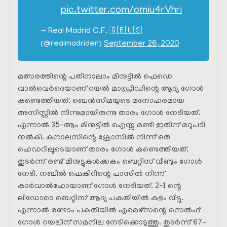
pic.twitter.com/omiu4rVhri
— Real Madrid C.F. 🇬🇧🇺🇸
(@realmadriden)
September 26, 2020
മത്സരത്തിന്റെ പതിനാലാം മിനുട്ടിൽ ഫെഡെ
വാൽവെർദെയാണ് റയൽ മാഡ്രിഡിന്റെ ആദ്യ ഗോൾ
കണ്ടെത്തിയത്. ബെൻസിമയുടെ മനോഹരമായ
അസിസ്റ്റിൽ നിന്നുമായിരുന്നു താരം ഗോൾ നേടിയത്.
എന്നാൽ 35-ആം മിനുട്ടിൽ ഐസ്സ മണ്ടി ഇതിന് മറുപടി
നൽകി. കനാലസിന്റെ ക്രോസിൽ നിന്ന് ഒരു
ഹെഡറിലൂടെയാണ് താരം ഗോൾ കണ്ടെത്തിയത്.
തുടർന്ന് രണ്ട് മിനുട്ടുകൾക്കകം ബെറ്റിസ് വീണ്ടും ഗോൾ
നേടി. നബിൽ ഫെകിറിന്റെ പാസിൽ നിന്ന്
കാർവാൽഹോയാണ് ഗോൾ നേടിയത്. 2-1 ന്റെ
ലീഡോടെ ബെറ്റിസ്‌ ആദ്യ പകുതിയിൽ കളം വിട്ടു.
എന്നാൽ രണ്ടാം പകുതിയിൽ എമെഴ്‌സന്റെ സെൽഫ്
ഗോൾ റയലിന് സമനില നേടിക്കൊടുത്തു. തുടർന്ന് 67-