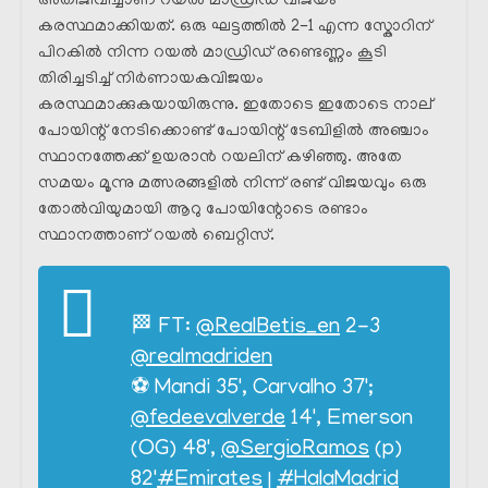
അതിജീവിച്ചാണ് റയൽ മാഡ്രിഡ്‌ വിജയം
കരസ്ഥമാക്കിയത്. ഒരു ഘട്ടത്തിൽ 2-1 എന്ന സ്കോറിന്
പിറകിൽ നിന്ന റയൽ മാഡ്രിഡ്‌ രണ്ടെണ്ണം കൂടി
തിരിച്ചടിച്ച് നിർണായകവിജയം
കരസ്ഥമാക്കുകയായിരുന്നു. ഇതോടെ ഇതോടെ നാല്
പോയിന്റ് നേടിക്കൊണ്ട് പോയിന്റ് ടേബിളിൽ അഞ്ചാം
സ്ഥാനത്തേക്ക് ഉയരാൻ റയലിന് കഴിഞ്ഞു. അതേ
സമയം മൂന്നു മത്സരങ്ങളിൽ നിന്ന് രണ്ട് വിജയവും ഒരു
തോൽവിയുമായി ആറു പോയിന്റോടെ രണ്ടാം
സ്ഥാനത്താണ് റയൽ ബെറ്റിസ്‌.
🏁 FT:
@RealBetis_en
2-3
@realmadriden
⚽ Mandi 35', Carvalho 37';
@fedeevalverde
14', Emerson
(OG) 48',
@SergioRamos
(p)
82'
#Emirates
|
#HalaMadrid