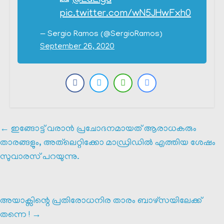
📸
@LaLiga
pic.twitter.com/wN5JHwFxh0
— Sergio Ramos (@SergioRamos)
September 26, 2020
←
ഇങ്ങോട്ട് വരാൻ പ്രചോദനമായത് ആരാധകരും
താരങ്ങളും, അത്‌ലെറ്റിക്കോ മാഡ്രിഡിൽ എത്തിയ ശേഷം
സുവാരസ് പറയുന്നു.
അയാക്സിന്റെ പ്രതിരോധനിര താരം ബാഴ്‌സയിലേക്ക്
തന്നെ !
→