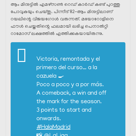
ആം മിനുട്ടിൽ എമഴ്സൺ റെഡ് കാർഡ് കണ്ട് പുറത്തു
പോവുകയും ചെയ്തു. പിന്നീട് 82-ആം മിനുട്ടിലാണ്
റയലിന്റെ വിജയഗോൾ വരുന്നത്. മയോറോളിനെ
ഫൗൾ ചെയ്തതിന്റെ ഫലമായി ലഭിച്ച പെനാൽറ്റി
റാമോസ് ലക്ഷത്തിൽ എത്തിക്കുകയായിരുന്നു.
Victoria, remontada y el
primero del curso… a la
cazuela 🍳
Poco a poco y a por más.
A comeback, a win and off
the mark for the season.
3 points to start and
onwards.
#HalaMadrid