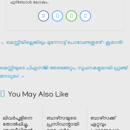
ഫുട്ബോൾ ലോകം.
←
മെസ്സിയില്ലെങ്കിലും മുന്നോട്ട് പോവേണ്ടതുണ്ട് : കൂമാൻ!
മെസ്സിയുടെ പിഎസ്ജി അരങ്ങേറ്റം, സൂചനകളുമായി ഫ്രഞ്ച്
മാധ്യമം!
→
You May Also Like
ലിവർപൂളിനെ
ബാഴ്സയുടെ
ബാഴ്സക്ക്
തോൽപ്പിച്ചു,
പ്രസിഡന്റായി
ഏറ്റവും