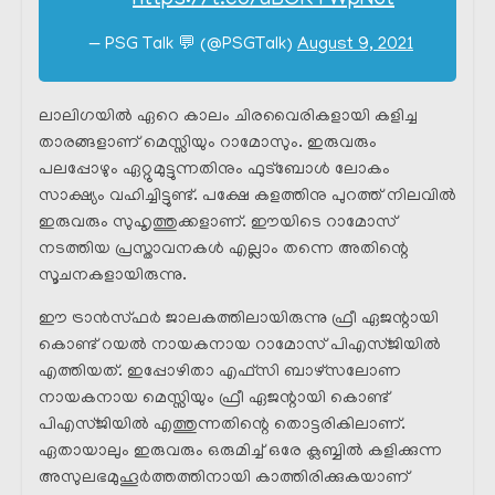
https://t.co/uBCKTWpN6t
— PSG Talk 💬 (@PSGTalk)
August 9, 2021
ലാലിഗയിൽ ഏറെ കാലം ചിരവൈരികളായി കളിച്ച
താരങ്ങളാണ് മെസ്സിയും റാമോസും. ഇരുവരും
പലപ്പോഴും ഏറ്റുമുട്ടുന്നതിനും ഫുട്ബോൾ ലോകം
സാക്ഷ്യം വഹിച്ചിട്ടുണ്ട്. പക്ഷേ കളത്തിനു പുറത്ത് നിലവിൽ
ഇരുവരും സുഹൃത്തുക്കളാണ്. ഈയിടെ റാമോസ്
നടത്തിയ പ്രസ്താവനകൾ എല്ലാം തന്നെ അതിന്റെ
സൂചനകളായിരുന്നു.
ഈ ട്രാൻസ്ഫർ ജാലകത്തിലായിരുന്നു ഫ്രീ ഏജന്റായി
കൊണ്ട് റയൽ നായകനായ റാമോസ് പിഎസ്ജിയിൽ
എത്തിയത്. ഇപ്പോഴിതാ എഫ്സി ബാഴ്സലോണ
നായകനായ മെസ്സിയും ഫ്രീ ഏജന്റായി കൊണ്ട്
പിഎസ്ജിയിൽ എത്തുന്നതിന്റെ തൊട്ടരികിലാണ്.
ഏതായാലും ഇരുവരും ഒരുമിച്ച് ഒരേ ക്ലബ്ബിൽ കളിക്കുന്ന
അസുലഭമുഹൂർത്തത്തിനായി കാത്തിരിക്കുകയാണ്