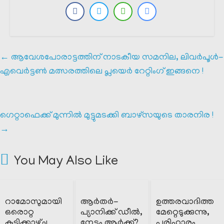
←
ആവേശപോരാട്ടത്തിന് നാടകീയ സമനില, ലിവർപൂൾ-
എവെർട്ടൺ മത്സരത്തിലെ പ്ലയെർ റേറ്റിംഗ് ഇങ്ങനെ !
ഗെറ്റാഫെക്ക് മുന്നിൽ മുട്ടുമടക്കി ബാഴ്സയുടെ താരനിര !
→
You May Also Like
റാമോസുമായി
ആർതർ-
ഉത്തരവാദിത്ത
ഒരൊറ്റ
പ്യാനിക്ക് ഡീൽ,
മേറ്റെടുക്കുന്നു,
കൂടിക്കാഴ്ച്ച
നേട്ടം ആർക്ക്?
പരിഹാരം