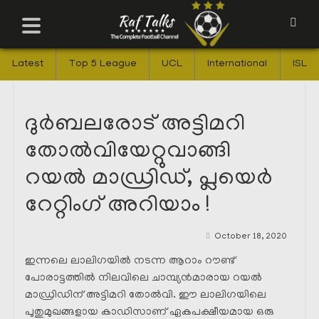
Latest
Top 5 League
UCL
International
ISL
ദുർബലരോട് അട്ടിമറി
തോൽവിയേറ്റുവാങ്ങി
റയൽ മാഡ്രിഡ്‌, പ്ലയെർ
റേറ്റിംഗ് അറിയാം !
October 18, 2020
ഇന്നലെ ലാലിഗയിൽ നടന്ന ആറാം റൗണ്ട്
പോരാട്ടത്തിൽ നിലവിലെ ചാമ്പ്യൻമാരായ റയൽ
മാഡ്രിഡിന് അട്ടിമറി തോൽവി. ഈ ലാലിഗയിലെ
പുതുമുഖങ്ങളായ കാഡിസാണ് ഏകപക്ഷീയമായ ഒരു