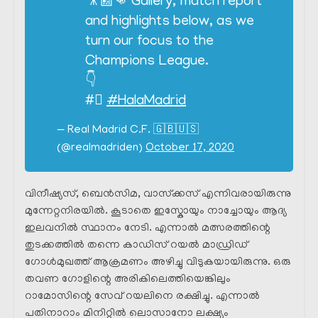
🎥📰👊 Gallery, match report
and highlights below, as we
turn our focus to the
Champions League.
👇
#⃣
#HalaMadrid
— Real Madrid C.F. 🇬🇧🇺🇸
(@realmadriden)
October 17, 2020
വിനീഷ്യസ്, ബെൻസിമ, വാസ്‌ക്കസ് എന്നിവരായിരുന്നു
മുന്നേറ്റനിരയിൽ. കൂടാതെ ഇസ്കോയും നാച്ചോയും ആദ്യ
ഇലവനിൽ സ്ഥാനം നേടി. എന്നാൽ മത്സരത്തിന്റെ
തുടക്കത്തിൽ തന്നെ കാഡിസ് റയൽ മാഡ്രിഡ്‌
ഗോൾമുഖത്ത് ആക്രമണം അഴിച്ചു വിടുകയായിരുന്നു. ഒരു
തവണ ഗോളിന്റെ അരികിലെത്തിയെങ്കിലും
റാമോസിന്റെ സേവ് റയലിനെ രക്ഷിച്ചു. എന്നാൽ
പതിനാറാം മിനിറ്റിൽ ലൊസാനോ ലക്ഷ്യം