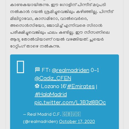
കാണുകയായിരുന്നു. ഈ ഗോളിന് പിന്നീട് മറുപടി
നൽകാൻ റയൽ ശ്രമിച്ചുവെങ്കിലും കഴിഞ്ഞില്ല. പിന്നീട്
മിലിറ്റാവോ, കാസമിറോ, വാൽവെർദെ,
അസെൻസിയോ, ജോവിച്ച് എന്നിവരെ സിദാൻ
പരീക്ഷിച്ചുവെങ്കിലും ഫലം കണ്ടില്ല. ഈ സീസണിലെ
ആദ്യ തോൽവിയാണ് റയൽ വഴങ്ങിയത്. പ്ലയെർ
റേറ്റിംഗ് താഴെ നൽകുന്നു.
🏁 FT:
@realmadriden
0-1
@Cadiz_CFEN
⚽ Lozano 16'
#Emirates
|
#HalaMadrid
pic.twitter.com/L3B3zI8BOc
— Real Madrid C.F. 🇬🇧🇺🇸
(@realmadriden)
October 17, 2020