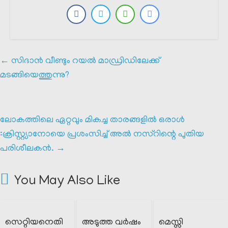
←
സിദാൻ വീണ്ടും റയൽ മാഡ്രിഡിലേക്ക്
മടങ്ങിയെത്തുന്നു?
ലോകത്തിലെ ഏറ്റവും മികച്ച താരങ്ങളിൽ ഒരാൾ
:ക്രിസ്റ്റ്യാനോയെ പ്രശംസിച്ച് അൽ നസ്റിന്റെ പുതിയ
പരിശീലകൻ.
→
You May Also Like
സെറ്റിയനെതി
അടുത്ത വർഷം
മെസ്സി