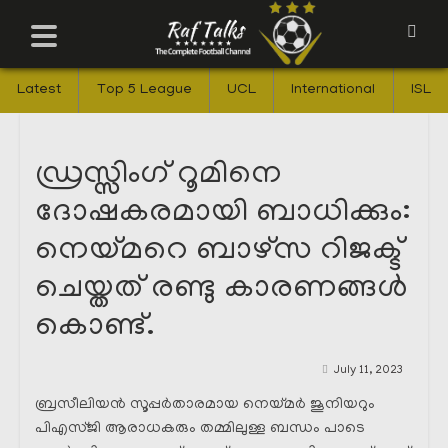
Latest
Top 5 League
UCL
International
ISL
ഡ്രസ്സിംഗ് റൂമിനെ
ദോഷകരമായി ബാധിക്കും:
നെയ്മറെ ബാഴ്സ റിജക്ട്
ചെയ്തത് രണ്ടു കാരണങ്ങൾ
കൊണ്ട്.
July 11, 2023
ബ്രസീലിയൻ സൂപ്പർതാരമായ നെയ്മർ ജൂനിയറും
പിഎസ്ജി ആരാധകരും തമ്മിലുള്ള ബന്ധം പാടെ