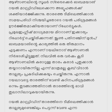
ആഴ്‌സണലിന്റെ സൂപ്പർ സ്ട്രൈക്കെർ ഓബമയാങ്
റയൽ മാഡ്രിഡിലേക്കെന്ന അഭ്യൂഹങ്ങൾക്ക്
ശക്തിയാർജ്ജിക്കുന്നു. താരത്തെ ടീമിലെത്തിക്കാൻ
സമയപരിധി നിശ്ചയിച്ചതോടെ റയൽ പരിശ്രമങ്ങൾ
ഊർജ്ജിതമാക്കിയതായാണ് റിപ്പോർട്ടുകൾ.
പ്രമുഖഇംഗ്ലീഷ് മാധ്യമമായ മിററാണ് ഇക്കാര്യം
റിപ്പോർട്ട്‌ ചെയ്തിരിക്കുന്നത്. ജൂൺ പതിനഞ്ചിന് മുൻപ്
ഓബമയാങിന്റെ കാര്യത്തിൽ ഒരു തീരുമാനം
എടുക്കണം എന്നാണ് റയലിനോട് ആഴ്‌സണൽ
നിർദേശിച്ചിട്ടുള്ളത്. നിലവിൽ ഒരു വർഷം കൂടി
ആഴ്‌സണലിൽ കരാറുള്ള താരം കരാർ പുതുക്കാൻ
തയ്യാറായിരുന്നില്ല എന്ന് മാത്രമല്ല ക്ലബ്‌ വിടാൻ
താല്പര്യം പ്രകടിപ്പിക്കുകയും ചെയ്തിരുന്നു. എന്നാൽ
റയലാവട്ടെ താരത്തിന് വേണ്ടി കഠിനപരിശ്രമങ്ങൾ
ഒന്നും തുടങ്ങാത്തതിനാൽ താരത്തിന്റെ ഭാവി
തുലാസിലാവുകയായിരുന്നു.
റയൽ മാഡ്രിഡിന് താരത്തിനെ ടീമിലെത്തിക്കാൻ
താല്പര്യമുണ്ടെങ്കിലും പെട്ടന്ന് വേണ്ട എന്ന