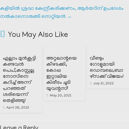
കളിയിൽ ശ്രദ്ധ കേന്ദ്രീകരിക്കണം, ആർതറിന് ഉപദേശം
നൽകാനൊരുങ്ങി സെറ്റിയൻ
→
You May Also Like
എല്ലാം മുൻകൂട്ടി
അറ്റലാന്റയെ
വീണ്ടും
കണ്ടവൻ
കീഴടക്കി,
ഗോളുമായി
പെപ്,കാസ്റ്റല്ല
കോപ്പ
ഡെമ്പലെ,ബാ
നോസിനെ
ഇറ്റാലിയ
ഴ്സക്ക് വിജയം!
കുറിച്ച് അന്ന്
കിരീടം ചൂടി
July 31, 2022
പറഞ്ഞത്
യുവന്റസ്!
ശരിയെന്ന്
May 20, 2021
തെളിഞ്ഞു!
April 26, 2023
Leave a Reply