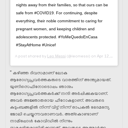
nights away from their families, so that ours can be
safe from #COVID19. For continuing, despite
everything, their noble commitment to caring for
pregnant women, and keeping children and
adolescents protected. #YoMeQuedoEnCasa
#StayAtHome #Unicef
Leo Messi
Apr 12, 2020 at 11:21am PDT
A post shared by
(@leomessi) on
” കഴിഞ്ഞ ദിവസമാണ് ലോക
ആരോഗ്യപ്രവർത്തകരുടെ വാരത്തിന് അന്ത്യമായത്.
യുണിസെഫിനോടൊപ്പം ഞാനും
ആരോഗ്യപ്രവർത്തകർക്ക് നന്ദി അർപ്പിക്കുകയാണ്.
അവർ അജ്ഞാതരായ ഹീറോകളാണ്. അവരുടെ
കുടുംബങ്ങളിൽ നിന്ന് വിട്ട് നിന്ന് രാപകൽ ഭേദമന്യേ
ജോലി ചെയ്യുന്നവരാണവർ. അത്കൊണ്ടാണ്
നാമിപ്പോൾ കോവിഡിൽ നിന്നും