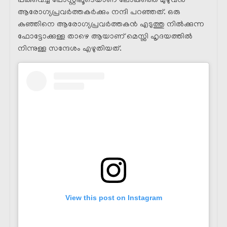
പങ്കുവെച്ച പോസ്റ്റിലൂടെയാണ് ലോകത്തെ മുഴുവൻ
ആരോഗ്യപ്രവർത്തകർക്കും നന്ദി പറഞ്ഞത്. ഒരു
കുഞ്ഞിനെ ആരോഗ്യപ്രവർത്തകൻ എടുത്തു നിൽക്കുന്ന
ഫോട്ടോക്കുള്ള താഴെ ആയാണ് മെസ്സി ഹൃദയത്തിൽ
നിന്നുള്ള സന്ദേശം എഴുതിയത്.
View this post on Instagram