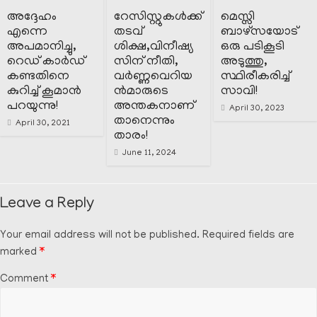
അദ്ദേഹം
റേസിസ്റ്റുകൾക്ക്
മെസ്സി
എന്നെ
തടവ്
ബാഴ്സയോട്
അപമാനിച്ചു,
ശിക്ഷ,വിനീഷ്യ
ഒരു പടികൂടി
റെഡ് കാർഡ്
സിന് നീതി,
അടുത്തു,
കണ്ടതിനെ
വർണ്ണവെറിയ
സ്ഥിരീകരിച്ച്
കുറിച്ച് കൂമാൻ
ൻമാരുടെ
സാവി!
പറയുന്നു!
അന്തകനാണ്
April 30, 2023
താനെന്നും
April 30, 2021
താരം!
June 11, 2024
Leave a Reply
Your email address will not be published.
Required fields are
marked
*
Comment
*