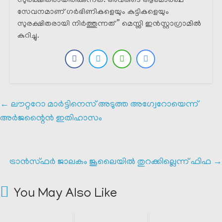
സുരക്ഷിതരായിരിക്കുന്നത്. അവരുടെ ആത്മാർത്ഥ
സേവനമാണ് ഗർഭിണികളെയും കുട്ടികളെയും
സുരക്ഷിതരായി നിർത്തുന്നത് ” മെസ്സി ഇൻസ്റ്റാഗ്രാമിൽ
കുറിച്ചു.
←
ലൗറ്ററോ മാർട്ടിനെസ് അടുത്ത അഗ്വേറോയെന്ന്
അർജന്റൈൻ ഇതിഹാസം
ട്രാൻസ്ഫർ ജാലകം ജൂലൈയിൽ തുറക്കില്ലെന്ന് ഫിഫ
→
You May Also Like