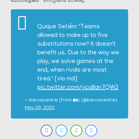
ബാധിച്ചേക്കും ” സെറ്റിയൻ പറഞ്ഞു.
Quique Setién: "Teams
allowed to make up to five
substitutions now? It doesn't
benefit us. Due to the way we
play, we solve games at the
end, when rivals are most
tired." [via md]
pic.twitter.com/yca8an7QW2
— barcacentre (from 🏡) (@barcacentre)
May 29, 2020