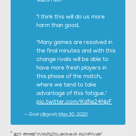
subs rule:
"I think this will do us more
harm than good.
"Many games are resolved in
the final minutes and with this
change rivals will be able to
have more fresh players in
this phase of the match,
where we tend to take
advantage of this fatigue."
pic.twitter.com/Kdfie24NpF
— Goal (@goal)
May 30, 2020
” ഈ അഞ്ച് സബ്സ്റ്റിട്യൂഷനുകൾ ബാഴ്സക്ക്