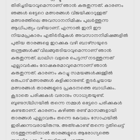
തിരിച്ചടിയാവുമെന്നാണ് ഞാൻ കരുതുന്നത്. കാരണം
ഞങ്ങൾ ഒട്ടേറെ മത്സരങ്ങൾ വിജയിക്കാറുള്ളത്
മത്സരത്തിലെ അവസാനനിമിഷം പുലർത്തുന്ന
ആധിപത്യം വഴിയാണ്. എന്നാൽ ഇനി ഈ
നിയമപ്രകാരം എതിർടീമുകൾ അവസാനനിമിഷങ്ങളിൽ
പുതിയ താരങ്ങളെ ഇറക്കുക വഴി ബാഴ്‌സയുടെ
തന്ത്രങ്ങൾക്ക് വിലങ്ങുതടിയാവുമെന്നാണ് ഞാൻ
കരുതുന്നത്. ലാലിഗ വളരെ പെട്ടന്ന് നടത്തുന്നത്
എല്ലാവർക്കും ദോഷകരമാവുമെന്നാണ് ഞാൻ
കരുതുന്നത്. കാരണം കുറച്ചു സമയങ്ങൾക്കുള്ളിൽ
ഒരുപാട് മത്സരങ്ങൾ കളിക്കാനുണ്ട്. തുടർച്ചയായ
മത്സരങ്ങൾ താരങ്ങളുടെ പ്രകടനത്തെ ബാധിക്കും.
കൂടാതെ പരിക്കുകൾ വരാനും സാധ്യതയുണ്ട്.
ബുണ്ടസ്‌ലിഗയിൽ തന്നെ നമ്മൾ ഒട്ടേറെ പരിക്കുകൾ
കണ്ടതാണ്. കാരണം കഴിഞ്ഞ രണ്ട് മാസങ്ങളായി
താരങ്ങൾ എല്ലാവരും തന്നെ കേവലം സോഫയിൽ
ഇരിക്കുന്നവരായിരുന്നു. അത്കൊണ്ട് തന്നെ ദൃതിപ്പെട്ട്
നടത്തുന്നതിനാൽ താരങ്ങളുടെ ആരോഗ്യത്തെ