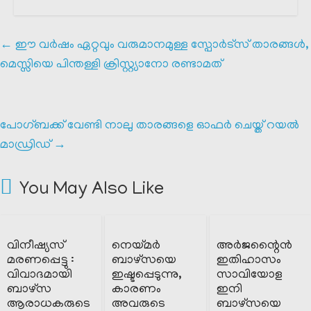
←
ഈ വർഷം ഏറ്റവും വരുമാനമുള്ള സ്പോർട്സ് താരങ്ങൾ,
മെസ്സിയെ പിന്തള്ളി ക്രിസ്റ്റ്യാനോ രണ്ടാമത്
പോഗ്ബക്ക് വേണ്ടി നാലു താരങ്ങളെ ഓഫർ ചെയ്ത് റയൽ
മാഡ്രിഡ്‌
→
You May Also Like
വിനീഷ്യസ്
നെയ്മർ
അർജന്റൈൻ
മരണപ്പെട്ടു :
ബാഴ്സയെ
ഇതിഹാസം
വിവാദമായി
ഇഷ്ടപ്പെടുന്നു,
സാവിയോള
ബാഴ്സ
കാരണം
ഇനി
ആരാധകരുടെ
അവരുടെ
ബാഴ്സയെ