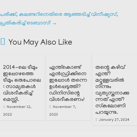
പരിക്ക്, കലണ്ടറിനെതിരെ ആഞ്ഞടിച്ച് വിനീഷ്യസ്,
പ്രതികരിച്ച് ടെബാസ്!
→
You May Also Like
2014-ലെ ടീമും
എന്ത്കൊണ്ട്
തന്റെ കഴിവ്
ഇപ്പോഴത്തെ
എൻഡ്രിക്കിനെ
എന്ത്?
ടീമും ഒരുപോലെ
ഇപ്പോൾ തന്നെ
മറ്റുള്ളവരിൽ
: സാമ്യതകൾ
ഉൾപ്പെടുത്തി?
നിന്നും
വിശദീകരിച്ച്
ഡിനിസിന്റെ
വ്യത്യസ്തനാക്കു
മെസ്സി.
വിശദീകരണം!
ന്നത് എന്ത്?
സ്‌കലോണി
November 12,
November 7,
പറയുന്നു.
2022
2023
January 27, 2024