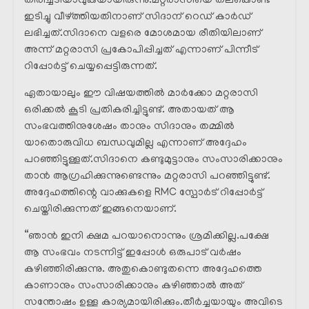
തിരിച്ചടിയാവുകയായിരുന്നു.മറ്റരാസിയെ തലകൊണ്ട്
ഇടിച്ചു വീഴ്ത്തിയതിനാണ് സിദാന് റെഡ് കാർഡ്
ലഭിച്ചത്.സിദാനെ വളരെ മോശമായ രീതിയിലാണ്
അന്ന് മറ്റരാസി പ്രകോപിപ്പിച്ചത് എന്നാണ് പിന്നീട്
റിപ്പോർട്ട് ചെയ്യപ്പെട്ടിരുന്നത്.
ഏതായാലും ഈ വിഷയത്തിൽ മാർക്കോ മറ്റരാസി
ഒരിക്കൽ കൂടി പ്രതികരിച്ചിട്ടുണ്ട്. അതായത് ആ
സംഭവത്തിനുശേഷം താനും സിദാനും തമ്മിൽ
യാതൊരുവിധ ബന്ധവുമില്ല എന്നാണ് അദ്ദേഹം
പറഞ്ഞിട്ടുള്ളത്.സിദാനെ കണ്ടുമുട്ടാനും സംസാരിക്കാനും
താൻ ആഗ്രഹിക്കുന്നുണ്ടെന്നും മറ്റരാസി പറഞ്ഞിട്ടുണ്ട്.
അദ്ദേഹത്തിന്റെ വാക്കുകളെ RMC സ്പോർട് റിപ്പോർട്ട്
ചെയ്തിരിക്കുന്നത് ഇങ്ങനെയാണ്.
“ഞാൻ ഇനി ക്ഷമ പറയാനൊന്നും ശ്രമിക്കില്ല.പക്ഷേ
ആ സംഭവം നടന്നിട്ട് ഇപ്പോൾ ഒരുപാട് വർഷം
കഴിഞ്ഞിരിക്കുന്നു. അതുകൊണ്ടുതന്നെ അദ്ദേഹത്തെ
കാണാനും സംസാരിക്കാനും കഴിഞ്ഞാൽ അത്
സന്തോഷം ഉള്ള കാര്യമായിരിക്കും.തീർച്ചയായും അവിടെ