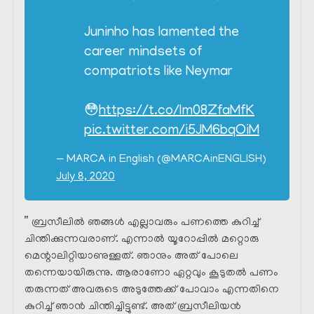
Juninho has lamented the
career mindsets of
compatriots like Neymar
😳
https://t.co/Im08ZfaMfK
pic.twitter.com/i5JM6bqOiM
— MARCA in English (@MARCAinENGLISH)
July 8, 2020
” ബ്രസീലിൽ ഞങ്ങൾ എല്ലാവരും പണത്തെ കുറിച്ച്
ചിന്തിക്കുന്നവരാണ്. എന്നാൽ യൂറോപ്പിൽ മറ്റൊരു
മെന്റാലിറ്റിയാണുള്ളത്. ഞാനും അത് പോലെ
തന്നെയായിരുന്നു. ആരാണോ ഏറ്റവും കൂടുതൽ പണം
തരുന്നത് അവരുടെ അടുത്തേക്ക് പോവാം എന്നതിനെ
കുറിച്ച് ഞാൻ ചിന്തിച്ചിട്ടുണ്ട്. അത് ബ്രസീലിയൻ