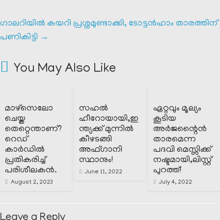
ഗാലറിയിൽ കയറി പ്രശ്നമുണ്ടാക്കി, ടോട്ടൻഹാം താരത്തിന്
പണികിട്ടി
→
You May Also Like
മാഴ്സെലോ
സഹൽ
ഏറ്റവും മൂല്യം
ചെയ്ത
ഹീറോയായി,ഇ
കൂടിയ
തെറ്റെന്താണ്?
ന്ത്യക്ക് മുന്നിൽ
അർജന്റൈൻ
റെഡ്
കീഴടങ്ങി
താരമെന്ന
കാർഡിൽ
അഫ്ഗാനി
പദവി മെസ്സിക്ക്
പ്രതികരിച്ച്
സ്ഥാനും!
നഷ്ടമായി,ലിസ്റ്റ്
പരിശീലകൻ.
പുറത്ത്!
June 11, 2022
August 2, 2023
July 4, 2022
Leave a Reply