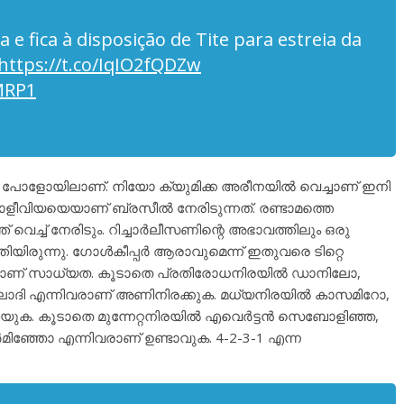
a e fica à disposição de Tite para estreia da
https://t.co/IqIO2fQDZw
MRP1
 പോളോയിലാണ്. നിയോ ക്യുമിക്ക അരീനയിൽ വെച്ചാണ് ഇനി
ളീവിയയെയാണ് ബ്രസീൽ നേരിടുന്നത്. രണ്ടാമത്തെ
ച്ച് നേരിടും. റിച്ചാർലീസണിന്റെ അഭാവത്തിലും ഒരു
യിരുന്നു. ഗോൾകീപ്പർ ആരാവുമെന്ന് ഇതുവരെ ടിറ്റെ
ാവാനാണ് സാധ്യത. കൂടാതെ പ്രതിരോധനിരയിൽ ഡാനിലോ,
ോദി എന്നിവരാണ് അണിനിരക്കുക. മധ്യനിരയിൽ കാസമിറോ,
ണിയുക. കൂടാതെ മുന്നേറ്റനിരയിൽ എവെർട്ടൻ സെബോളിഞ്ഞ,
ർമിഞ്ഞോ എന്നിവരാണ് ഉണ്ടാവുക. 4-2-3-1 എന്ന