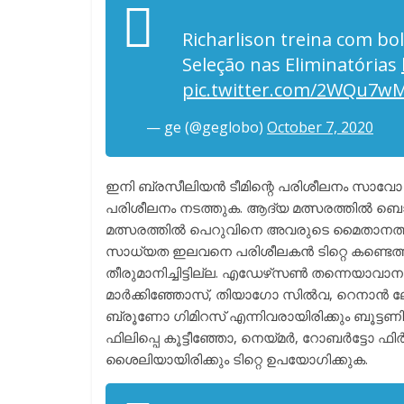
Richarlison treina com bol
Seleção nas Eliminatórias
pic.twitter.com/2WQu7w
— ge (@geglobo)
October 7, 2020
ഇനി ബ്രസീലിയൻ ടീമിന്റെ പരിശീലനം സാവോ
പരിശീലനം നടത്തുക. ആദ്യ മത്സരത്തിൽ ബൊ
മത്സരത്തിൽ പെറുവിനെ അവരുടെ മൈതാനത്ത് വെ
സാധ്യത ഇലവനെ പരിശീലകൻ ടിറ്റെ കണ്ടെത്തി
തീരുമാനിച്ചിട്ടില്ല. എഡേഴ്‌സൺ തന്നെയ
മാർക്കിഞ്ഞോസ്, തിയാഗോ സിൽവ, റെനാൻ ല
ബ്രൂണോ ഗിമിറസ് എന്നിവരായിരിക്കും ബൂട്ട
ഫിലിപ്പെ കൂട്ടീഞ്ഞോ, നെയ്മർ, റോബർട്ടോ ഫി
ശൈലിയായിരിക്കും ടിറ്റെ ഉപയോഗിക്കുക.