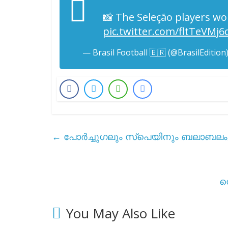
📸 The Seleção players wo
pic.twitter.com/fltTeVMj6
— Brasil Football 🇧🇷 (@BrasilEdition
←
പോർച്ചുഗലും സ്പെയിനും ബലാബലം, ഗ
ന
You May Also Like