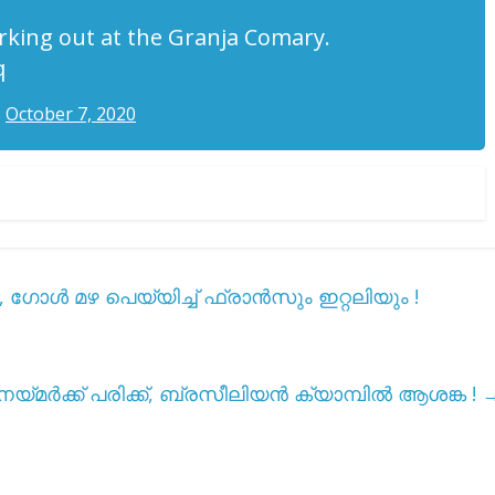
rking out at the Granja Comary.
q
)
October 7, 2020
ോൾ മഴ പെയ്യിച്ച് ഫ്രാൻസും ഇറ്റലിയും !
െയ്മർക്ക് പരിക്ക്, ബ്രസീലിയൻ ക്യാമ്പിൽ ആശങ്ക !