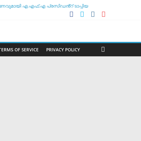
ണവുമായി എ.എഫ്.എ പ്രസിഡൻ്റ് ടാപ്പിയ
 അസോസിയേഷൻ
ശീലകൻ
മർ
TERMS OF SERVICE
PRIVACY POLICY