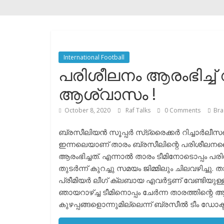
International Football
പരിശീലനം ആരംഭിച്ച് റി
ആശ്വാസം !
October 8, 2020
Raf Talks
0 Comments
Bra
ബ്രസീലിയൻ സൂപ്പർ സ്‌ട്രൈക്കർ റിച്ചാർലീസൺ
ഇന്നലെയാണ് താരം ബ്രസീലിന്റെ പരിശീലന
ആരംഭിച്ചത്. എന്നാൽ താരം ടീമിനോടൊപ്പം പരിശീ
തുടർന്ന് കുറച്ചു സമയം ജിമ്മിലും ചിലവഴിച്ചു. താര
പ്രീമിയർ ലീഗ് ക്ലബായ എവർട്ടണ് വേണ്ടിയുള്ള 
ഞായറാഴ്ച്ച ടീമിനൊപ്പം ചേർന്ന താരത്തിന്റെ
കുഴപ്പങ്ങളൊന്നുമില്ലെന്ന് ബ്രസീൽ ടീം ഡോക