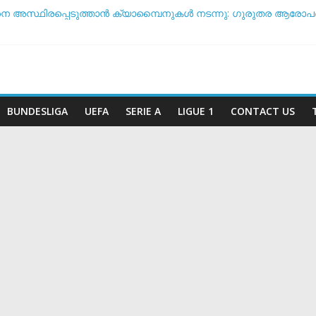
നെ അസ്ഥിരപ്പെടുത്താൻ ക്യാമ്പൈനുകൾ നടന്നു: ഗുരുതര ആരോപ
ൾ ടീം ദിനം’: ചരിത്രപ്രഖ്യാപനവുമായി അർജന്റീന ഫുട്ബോൾ
്ച് സംസാരിക്കുന്നത് ‘ഡൈഞ്ചറസ്’; തുറന്നുപറഞ്ഞ് സാന്റോസ് പരി
അതോ വിരമിക്കുമോ? ഭാവി പദ്ധതികളെക്കുറിച്ച് പ്രതികരിച്ച് നെയ്
കിരീട സാധ്യതയിൽ മുന്നിൽ ആര്? പവർ റാങ്കിംഗ് പുറത്ത് !
BUNDESLIGA
UEFA
SERIE A
LIGUE 1
CONTACT US