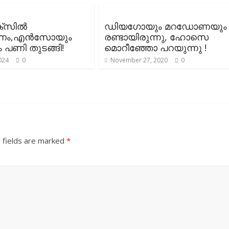
ിക്സിൽ
ഡിയഗോയും മറഡോണയും
കണം,എൻസോയും
രണ്ടായിരുന്നു, ഹോസെ
 പണി തുടങ്ങി!
മൊറീഞ്ഞോ പറയുന്നു !
2024
0
November 27, 2020
0
 fields are marked
*