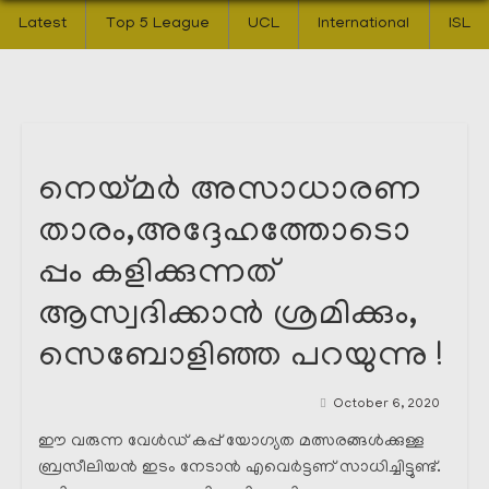
Latest
Top 5 League
UCL
International
ISL
നെയ്‌മർ അസാധാരണ
താരം,അദ്ദേഹത്തോടൊ
പ്പം കളിക്കുന്നത്
ആസ്വദിക്കാൻ ശ്രമിക്കും,
സെബോളിഞ്ഞ പറയുന്നു !
October 6, 2020
ഈ വരുന്ന വേൾഡ് കപ്പ് യോഗ്യത മത്സരങ്ങൾക്കുള്ള
ബ്രസീലിയൻ ഇടം നേടാൻ എവെർട്ടണ് സാധിച്ചിട്ടുണ്ട്.