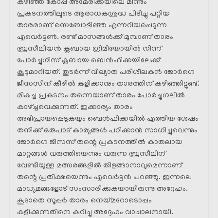
കഴിഞ്ഞ കോപ്പ അമേരിക്കയിലെ മിന്നും
പ്രകടനത്തിലൂടെ ആരാധകശ്രദ്ധ പിടിച്ചു പറ്റിയ
താരമാണ് സെബോളിഞ്ഞ എന്നറിയപ്പെടുന്ന
എവെർട്ടൺ. രണ്ട് മാസങ്ങൾക്ക് മുമ്പാണ് താരം
ബ്രസീലിയൻ ക്ലബായ ഗ്രിമിയോയിൽ നിന്ന്
പോർച്ചുഗീസ് ക്ലബായ ബെൻഫിക്കയിലേക്ക്
കൂടുമാറിയത്. തുടർന്ന് വിഖ്യാത പരിശീലകൻ ജോർഗെ
ജീസസിന് കീഴിൽ കളിക്കാനും താരത്തിന് കഴിഞ്ഞിട്ടുണ്ട്.
മികച്ച പ്രകടനം തന്നെയാണ് താരം പോർച്ചുഗലിൽ
കാഴ്ച്ചവെക്കുന്നത്. ഇക്കാര്യം താരം
അഭിപ്രായപ്പെടുകയും ബെൻഫിക്കയിൽ എത്തിയ ശേഷം
തനിക്ക് ഒരുപാട് കാര്യങ്ങൾ പഠിക്കാൻ സാധിച്ചുവെന്നും
ജോർഗെ ജീസസ് തന്റെ പ്രകടനത്തിൽ കാതലായ
മാറ്റങ്ങൾ വരുത്തിയെന്നും വരുന്ന ബ്രസീലിന്
വേണ്ടിയുള്ള മത്സരങ്ങളിൽ തിളങ്ങാനാവുമെന്നാണ്
തന്റെ പ്രതീക്ഷയെന്നും എവെർട്ടൻ പറഞ്ഞു. ഇന്നലെ
മാധ്യമങ്ങളോട് സംസാരിക്കുകയായിരുന്നു അദ്ദേഹം.
കൂടാതെ സൂപ്പർ താരം നെയ്മറോടൊപ്പം
കളിക്കുന്നതിനെ കുറിച്ചു അദ്ദേഹം വാചാലനായി.