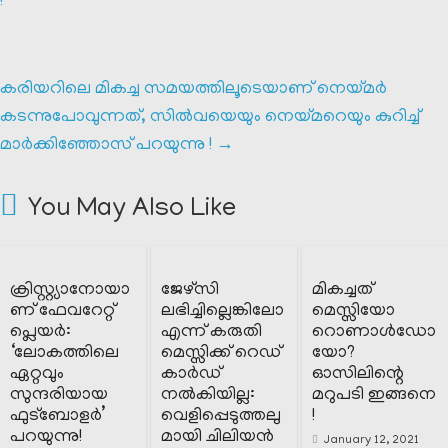
!
കരിയറിലെ മികച്ച സമയത്തിലൂടെയാണ് നെയ്മർ
കടന്നുപോവുന്നത്, സിൽവയെയും നെയ്മറെയും കുറിച്ച്
മാർക്കിഞ്ഞോസ് പറയുന്നു !
→
You May Also Like
ക്രിസ്റ്റ്യാനോയാ
ജേഴ്‌സി
മികച്ചത്
ണ് ഫേവറേറ്റ്
ലഭിച്ചില്ലെങ്കിലോ
മെസ്സിയോ
പ്ലെയർ:
എന്ന് കരുതി
റൊണാൾഡോ
‘ലോകത്തിലെ
മെസ്സിക്ക് റെഡ്
യോ?
ഏറ്റവും
കാർഡ്
ഓസിലിന്റെ
സുന്ദരിയായ
നൽകിയില്ല:
മറുപടി ഇങ്ങനെ
ഫുട്ബോളർ’
വെളിപ്പെടുത്തലു
!
പറയുന്നു!
മായി ചിലിയൻ
January 12, 2021