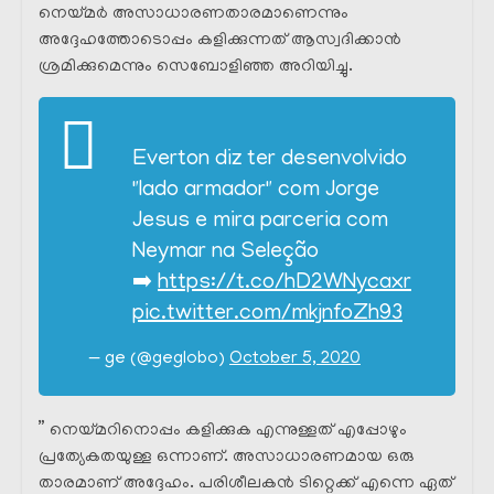
നെയ്മർ അസാധാരണതാരമാണെന്നും
അദ്ദേഹത്തോടൊപ്പം കളിക്കുന്നത് ആസ്വദിക്കാൻ
ശ്രമിക്കുമെന്നും സെബോളിഞ്ഞ അറിയിച്ചു.
Everton diz ter desenvolvido
"lado armador" com Jorge
Jesus e mira parceria com
Neymar na Seleção
➡️
https://t.co/hD2WNycaxr
pic.twitter.com/mkjnfoZh93
— ge (@geglobo)
October 5, 2020
” നെയ്മറിനൊപ്പം കളിക്കുക എന്നുള്ളത് എപ്പോഴും
പ്രത്യേകതയുള്ള ഒന്നാണ്. അസാധാരണമായ ഒരു
താരമാണ് അദ്ദേഹം. പരിശീലകൻ ടിറ്റെക്ക് എന്നെ ഏത്