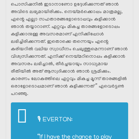
പൊസിഷനിൽ ഇടാനാണോ ഉദ്ദേശിക്കുന്നത് ഞാൻ
അവിടെ ലഭ്യമായിരിക്കും. നെയ്മർക്കൊപ്പം മാത്രമല്ല,
എന്റെ എല്ലാ സഹതാരങ്ങളോടൊപ്പവും കളിക്കാൻ
ഞാൻ തയ്യാറാണ്. ഏറ്റവും മികച്ച താരങ്ങളോടൊപ്പം
കളിക്കാനുള്ള അവസരമാണ് എനിക്കിപ്പോൾ
ലഭിച്ചിരിക്കുന്നത്. ഇതൊക്കെ തന്നെയും എന്റെ
കരിയറിൽ വലിയ സ്വാധീനം ചെലുത്തുമെന്നാണ് ഞാൻ
വിശ്വസിക്കുന്നത്. എനിക്ക് നെയ്മറിനൊപ്പം കളിക്കാൻ
അവസരം ലഭിച്ചാൽ, തീർച്ചയായും സാധ്യമായ
രീതിയിൽ അത് ആസ്വദിക്കാൻ ഞാൻ ശ്രമിക്കും.
കാരണം ലോകത്തിലെ ഏറ്റവും മികച്ച മൂന്ന് താരങ്ങളിൽ
ഒരാളോടൊപ്പമാണ് ഞാൻ കളിക്കുന്നത് ” എവെർട്ടൺ
പറഞ്ഞു.
🎙 EVERTON:
“If I have the chance to play