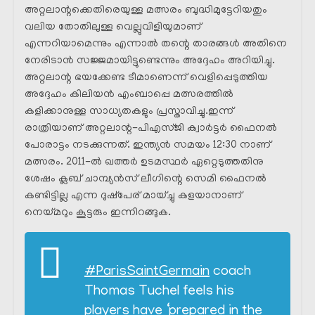
അറ്റലാന്റക്കെതിരെയുള്ള മത്സരം ബുദ്ധിമുട്ടേറിയതും
വലിയ തോതിലുള്ള വെല്ലുവിളിയുമാണ്
എന്നറിയാമെന്നും എന്നാൽ തന്റെ താരങ്ങൾ അതിനെ
നേരിടാൻ സജ്ജമായിട്ടുണ്ടെന്നും അദ്ദേഹം അറിയിച്ചു.
അറ്റലാന്റ ഭയക്കേണ്ട ടീമാണെന്ന് വെളിപ്പെടുത്തിയ
അദ്ദേഹം കിലിയൻ എംബാപ്പെ മത്സരത്തിൽ
കളിക്കാനുള്ള സാധ്യതകളും പ്രസ്താവിച്ചു.ഇന്ന്
രാത്രിയാണ് അറ്റലാന്റ-പിഎസ്ജി ക്വാർട്ടർ ഫൈനൽ
പോരാട്ടം നടക്കുന്നത്. ഇന്ത്യൻ സമയം 12:30 നാണ്
മത്സരം. 2011-ൽ ഖത്തർ ഉടമസ്ഥർ ഏറ്റെടുത്തതിനു
ശേഷം ക്ലബ് ചാമ്പ്യൻസ് ലീഗിന്റെ സെമി ഫൈനൽ
കണ്ടിട്ടില്ല എന്ന ദുഷ്‌പേര് മായ്ച്ചു കളയാനാണ്
നെയ്മറും കൂട്ടരും ഇന്നിറങ്ങുക.
#ParisSaintGermain
coach
Thomas Tuchel feels his
players have ‘prepared in the