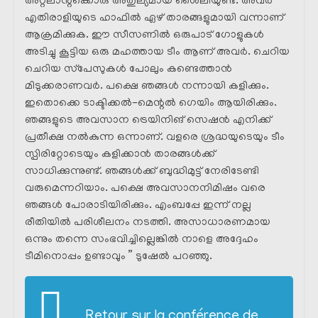
അറ്റലാന്റക്കൊരു അതുല്യമായ ശൈലിയുണ്ട്. അവർ
എതിരാളിയുടെ ഹാഫിൽ ഏഴ് താരങ്ങളുമായി വന്നാണ്
ആക്രമിക്കുക. ഈ സീസണിൽ ഒരുപാട് ഗോളുകൾ
അടിച്ചു കൂട്ടിയ ഒരു മഹത്തായ ടീം ആണ് അവർ. ചെറിയ
ചെറിയ സ്‌പേസുകൾ പോലും കണ്ടെത്താൻ
മിടുക്കരാണവർ. പക്ഷെ ഞങ്ങൾ നന്നായി കളിക്കും.
ഇതൊക്കെ ടാക്ടിക്കൽ-മെന്റൽ ഗെയിം ആയിരിക്കും.
ഞങ്ങളുടെ അവസാന ട്രെയിനിങ് സെഷൻ എനിക്ക്
പ്രതീക്ഷ നൽകുന്ന ഒന്നാണ്. വളരെ ശ്രദ്ധയുടെയും ടീം
സ്പിരിറ്റോടെയും കളിക്കാൻ താരങ്ങൾക്ക്
സാധിക്കുന്നുണ്ട്. ഞങ്ങൾക്ക് ബുദ്ധിമുട്ട് നേരിടേണ്ടി
വരുമെന്നറിയാം. പക്ഷെ അവസാനനിമിഷം വരെ
ഞങ്ങൾ പോരാടിയിരിക്കും. എംബപ്പേ ഇന്ന് നല്ല
രീതിയിൽ പരിശീലനം നടത്തി. അസാധാരണമായ
ഒന്നും തന്നെ സംഭവിച്ചില്ലെങ്കിൽ നാളെ അദ്ദേഹം
ടീമിനൊപ്പം ഉണ്ടാവും ” ടുഷേൽ പറഞ്ഞു.
Retour sur la conférence de