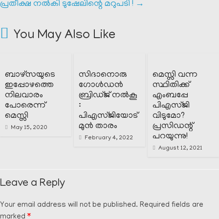
പ്രതീക്ഷ നൽകി ടുഷേലിന്റെ മറുപടി !
→
You May Also Like
ബാഴ്സയുടെ
സിദാനൊരു
മെസ്സി വന്ന
ഇപ്പോഴത്തെ
ഗോൾഡൻ
സ്ഥിതിക്ക്‌
നിലവാരം
ബ്രിഡ്ജ് നൽകൂ
എംബപ്പേ
പോരെന്ന്
:
പിഎസ്ജി
മെസ്സി
പിഎസ്ജിയോട്
വിടുമോ?
മുൻ താരം
പ്രസിഡന്റ്‌
May 15, 2020
പറയുന്നു!
February 4, 2022
August 12, 2021
Leave a Reply
Your email address will not be published.
Required fields are
marked
*