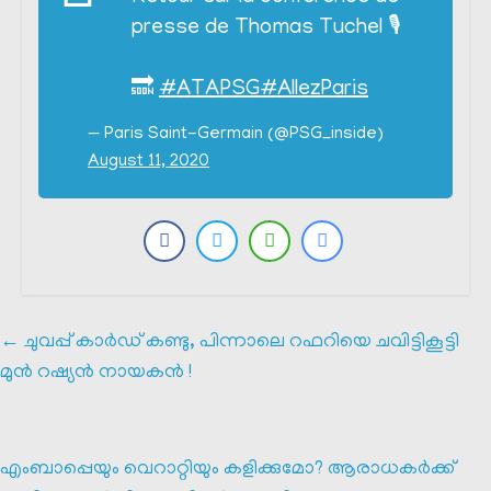
presse de Thomas Tuchel 🎙️
🔜
#ATAPSG
#AllezParis
— Paris Saint-Germain (@PSG_inside)
August 11, 2020
←
ചുവപ്പ് കാർഡ് കണ്ടു, പിന്നാലെ റഫറിയെ ചവിട്ടികൂട്ടി
മുൻ റഷ്യൻ നായകൻ !
എംബാപ്പെയും വെറാറ്റിയും കളിക്കുമോ? ആരാധകർക്ക്