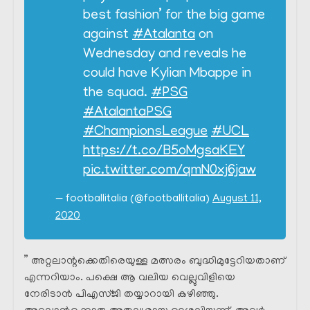
best fashion’ for the big game
against
#Atalanta
on
Wednesday and reveals he
could have Kylian Mbappe in
the squad.
#PSG
#AtalantaPSG
#ChampionsLeague
#UCL
https://t.co/B5oMgsaKEY
pic.twitter.com/qmN0xj6jaw
— footballitalia (@footballitalia)
August 11,
2020
” അറ്റലാന്റക്കെതിരെയുള്ള മത്സരം ബുദ്ധിമുട്ടേറിയതാണ്
എന്നറിയാം. പക്ഷെ ആ വലിയ വെല്ലുവിളിയെ
നേരിടാൻ പിഎസ്ജി തയ്യാറായി കഴിഞ്ഞു.