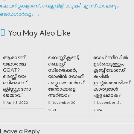
ഫേവറിറ്റുകളാണ്, വെല്ലുവിളി കടുപ്പം’ എന്ന് ഹാലണ്ടും
ഒഡെഗാർഡും
→
You May Also Like
ആരാണ്
ബെസ്റ്റ് ക്ലബ്‌,
ടോപ് സീഡിൽ
യഥാർത്ഥ
ബെസ്റ്റ്
ഉൾപ്പെടുത്തും,
GOAT?
സ്ട്രൈക്കർ,
ക്ലബ്ബ് വേൾഡ്
മെസ്സിയെ
യാഷിൻ ട്രോഫി
കപ്പിൽ
മറികടന്ന്
: മറ്റു അവാർഡ്
ഇന്റർമയാമിക്ക്
ക്രിസ്റ്റ്യാനോ
ജേതാക്കളെ
കാര്യങ്ങൾ
ജേതാവ്
അറിയാം!
എളുപ്പമാകും!
April 3, 2020
November 30,
November 13,
2021
2024
Leave a Reply