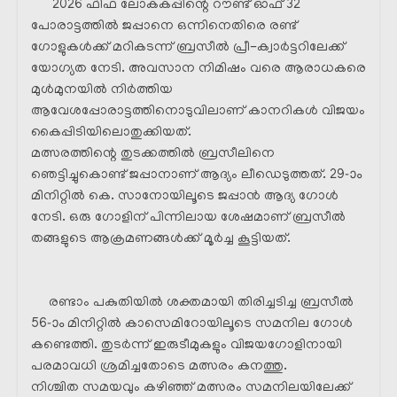
2026 ഫിഫ ലോകകപ്പിന്റെ റൗണ്ട് ഓഫ് 32
പോരാട്ടത്തിൽ ജപ്പാനെ ഒന്നിനെതിരെ രണ്ട്
ഗോളുകൾക്ക് മറികടന്ന് ബ്രസീൽ പ്രീ-ക്വാർട്ടറിലേക്ക്
യോഗ്യത നേടി. അവസാന നിമിഷം വരെ ആരാധകരെ
മുൾമുനയിൽ നിർത്തിയ
ആവേശപ്പോരാട്ടത്തിനൊടുവിലാണ് കാനറികൾ വിജയം
കൈപ്പിടിയിലൊതുക്കിയത്.
മത്സരത്തിന്റെ തുടക്കത്തിൽ ബ്രസീലിനെ
ഞെട്ടിച്ചുകൊണ്ട് ജപ്പാനാണ് ആദ്യം ലീഡെടുത്തത്. 29-ാം
മിനിറ്റിൽ കെ. സാനോയിലൂടെ ജപ്പാൻ ആദ്യ ഗോൾ
നേടി. ഒരു ഗോളിന് പിന്നിലായ ശേഷമാണ് ബ്രസീൽ
തങ്ങളുടെ ആക്രമണങ്ങൾക്ക് മൂർച്ച കൂട്ടിയത്.
രണ്ടാം പകുതിയിൽ ശക്തമായി തിരിച്ചടിച്ച ബ്രസീൽ
56-ാം മിനിറ്റിൽ കാസെമിറോയിലൂടെ സമനില ഗോൾ
കണ്ടെത്തി. തുടർന്ന് ഇരുടീമുകളും വിജയഗോളിനായി
പരമാവധി ശ്രമിച്ചതോടെ മത്സരം കനത്തു.
നിശ്ചിത സമയവും കഴിഞ്ഞ് മത്സരം സമനിലയിലേക്ക്