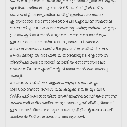
പെരിസിച്ച് നേടിയ ഗോളിലൂടെ ക്രോയേഷ്യയാണ് ആദ്യം
മുന്നിലെത്തിയത്. എന്നാൽ 68-ാം മിനിറ്റിൽ ലഭിച്ച
പെനാൽറ്റി ലക്ഷ്യത്തിലെത്തിച്ച് ഇതിഹാസ താരം
ക്രിസ്റ്റ്യാനോ റൊണാൾഡോ പോർച്ചുഗലിന് സമനില
സമ്മാനിച്ചു. ലോകകപ്പ് നോക്കൗട്ട് ചരിത്രത്തിലെ ഏറ്റവും
പ്രായം കൂടിയ ഗോൾ സ്കോറർ എന്ന റെക്കോർഡും
ഇതോടെ റൊണാൾഡോ സ്വന്തമാക്കി.മത്സരം
അധികസമയത്തേക്ക് നീങ്ങുമെന്ന് കരുതിയിരിക്കെ,
94-ാം മിനിറ്റിൽ റാഫേൽ ലിയാവോയുടെ ക്രോസിൽ
നിന്ന് പകരക്കാരനായി ഇറങ്ങിയ ഗോൺസാലോ
റാമോസ് പോർച്ചുഗലിന്റെ വിജയഗോൾ തലയണച്ചു
കയറ്റി.
അവസാന നിമിഷം ക്രോയേഷ്യയുടെ ജോസ്കോ
ഗ്വാർഡിയോൾ ഗോൾ വല കുലുക്കിയെങ്കിലും വാർ
(VAR) പരിശോധനയിൽ അത് ഓഫ്‌സൈഡ് ആണെന്ന്
കണ്ടെത്തി ഒഴിവാക്കിയത് ക്രോയേഷ്യക്ക് തിരിച്ചടിയായി.
ഈ തോൽവിയോടെ ലൂക്കാ മോഡ്രിച്ചിന്റെ ലോകകപ്പ്
കരിയറിന് നിരാശയോടെ അന്ത്യമായി.