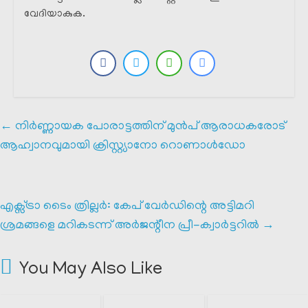
വേദിയാകുക.
←
നിർണ്ണായക പോരാട്ടത്തിന് മുൻപ് ആരാധകരോട്
ആഹ്വാനവുമായി ക്രിസ്റ്റ്യാനോ റൊണാൾഡോ
എക്സ്ട്രാ ടൈം ത്രില്ലർ: കേപ് വേർഡിന്റെ അട്ടിമറി
ശ്രമങ്ങളെ മറികടന്ന് അർജന്റീന പ്രീ-ക്വാർട്ടറിൽ
→
You May Also Like