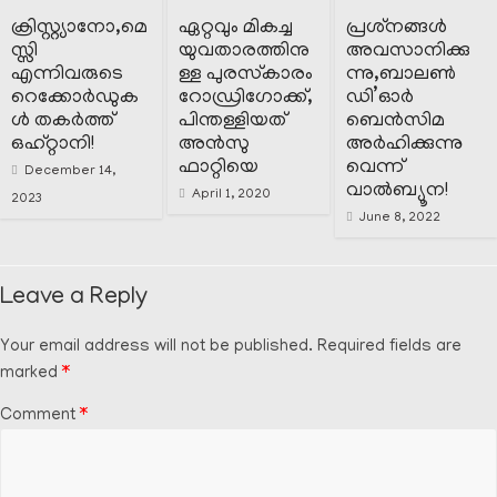
ക്രിസ്റ്റ്യാനോ,മെ
ഏറ്റവും മികച്ച
പ്രശ്‌നങ്ങൾ
സ്സി
യുവതാരത്തിനു
അവസാനിക്കു
എന്നിവരുടെ
ള്ള പുരസ്‌കാരം
ന്നു,ബാലൺ
റെക്കോർഡുക
റോഡ്രിഗോക്ക്,
ഡി’ഓർ
ൾ തകർത്ത്
പിന്തള്ളിയത്
ബെൻസിമ
ഒഹ്റ്റാനി!
അൻസു
അർഹിക്കുന്നു
ഫാറ്റിയെ
വെന്ന്
December 14,
വാൽബ്യൂന!
April 1, 2020
2023
June 8, 2022
Leave a Reply
Your email address will not be published.
Required fields are
marked
*
Comment
*