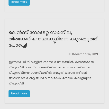
Read more
ലെൻസിനോടേറ്റ സമനില,
തിരക്കേറിയ ഷെഡ്യൂളിനെ കുറ്റപ്പെടുത്തി
പോച്ചെ!
December 5, 2021
ഇന്നലെ ലീഗ് വണ്ണിൽ നടന്ന മത്സരത്തിൽ കരുത്തരായ
പിഎസ്ജി സമനില വഴങ്ങിയിരുന്നു. ലെൻസായിരുന്നു
പിഎസ്ജിയെ സമനിലയിൽ തളച്ചത്. മത്സരത്തിന്റെ
അവസാന മിനുട്ടിൽ വൈനാൾഡം നേടിയ ഗോളിലൂടെ
പിഎസ്ജി
Read more