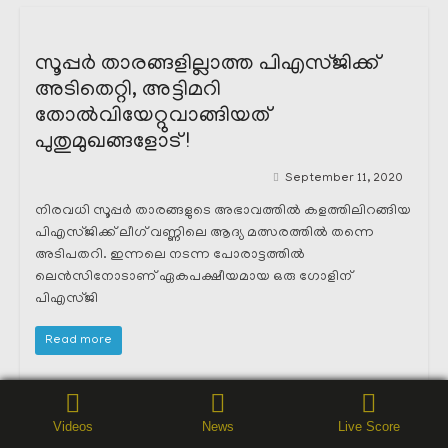
സൂപ്പർ താരങ്ങളില്ലാത്ത പിഎസ്ജിക്ക്
അടിതെറ്റി, അട്ടിമറി
തോൽവിയേറ്റുവാങ്ങിയത്
പുതുമുഖങ്ങളോട് !
September 11, 2020
നിരവധി സൂപ്പർ താരങ്ങളുടെ അഭാവത്തിൽ കളത്തിലിറങ്ങിയ
പിഎസ്ജിക്ക് ലീഗ് വണ്ണിലെ ആദ്യ മത്സരത്തിൽ തന്നെ
അടിപതറി. ഇന്നലെ നടന്ന പോരാട്ടത്തിൽ
ലെൻസിനോടാണ് ഏകപക്ഷീയമായ ഒരു ഗോളിന്
പിഎസ്ജി
Read more
Videos
News
Live Score