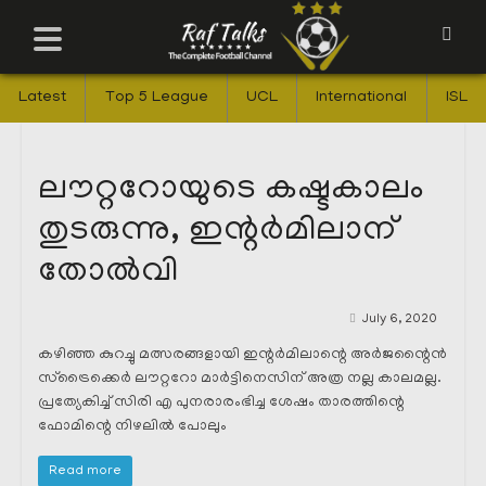
Latest
Top 5 League
UCL
International
ISL
ലൗറ്ററോയുടെ കഷ്ടകാലം
തുടരുന്നു, ഇന്റർമിലാന്
തോൽവി
July 6, 2020
കഴിഞ്ഞ കുറച്ചു മത്സരങ്ങളായി ഇന്റർമിലാന്റെ അർജന്റൈൻ
സ്ട്രൈക്കെർ ലൗറ്ററോ മാർട്ടിനെസിന് അത്ര നല്ല കാലമല്ല.
പ്രത്യേകിച്ച് സിരി എ പുനരാരംഭിച്ച ശേഷം താരത്തിന്റെ
ഫോമിന്റെ നിഴലിൽ പോലും
Read more