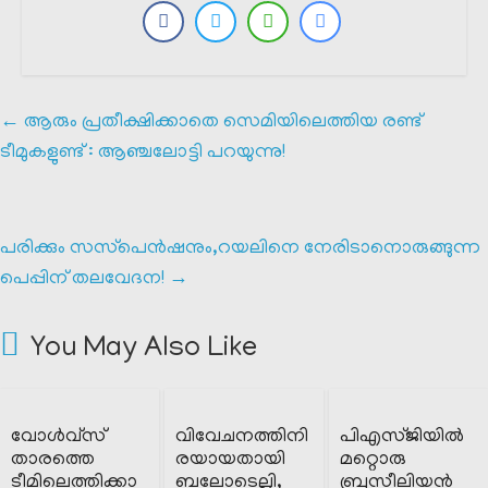
←
ആരും പ്രതീക്ഷിക്കാതെ സെമിയിലെത്തിയ രണ്ട്
ടീമുകളുണ്ട് : ആഞ്ചലോട്ടി പറയുന്നു!
പരിക്കും സസ്‌പെൻഷനും,റയലിനെ നേരിടാനൊരുങ്ങുന്ന
പെപ്പിന് തലവേദന!
→
You May Also Like
വോൾവ്‌സ്
വിവേചനത്തിനി
പിഎസ്ജിയിൽ
താരത്തെ
രയായതായി
മറ്റൊരു
ടീമിലെത്തിക്കാ
ബലോടെല്ലി,
ബ്രസീലിയൻ