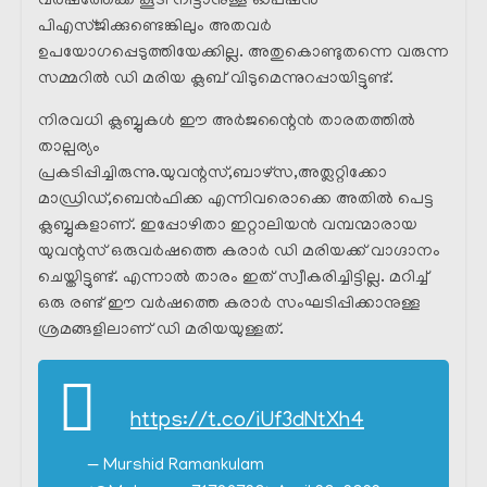
വർഷത്തേക്ക് കൂടി നീട്ടാനുള്ള ഓപ്ഷൻ
പിഎസ്ജിക്കുണ്ടെങ്കിലും അതവർ
ഉപയോഗപ്പെടുത്തിയേക്കില്ല. അതുകൊണ്ടുതന്നെ വരുന്ന
സമ്മറിൽ ഡി മരിയ ക്ലബ് വിടുമെന്നുറപ്പായിട്ടുണ്ട്.
നിരവധി ക്ലബ്ബുകൾ ഈ അർജന്റൈൻ താരതത്തിൽ
താല്പര്യം
പ്രകടിപ്പിച്ചിരുന്നു.യുവന്റസ്,ബാഴ്സ,അത്ലറ്റിക്കോ
മാഡ്രിഡ്,ബെൻഫിക്ക എന്നിവരൊക്കെ അതിൽ പെട്ട
ക്ലബ്ബുകളാണ്. ഇപ്പോഴിതാ ഇറ്റാലിയൻ വമ്പന്മാരായ
യുവന്റസ് ഒരുവർഷത്തെ കരാർ ഡി മരിയക്ക് വാഗ്ദാനം
ചെയ്തിട്ടുണ്ട്. എന്നാൽ താരം ഇത് സ്വീകരിച്ചിട്ടില്ല. മറിച്ച്
ഒരു രണ്ട് ഈ വർഷത്തെ കരാർ സംഘടിപ്പിക്കാനുള്ള
ശ്രമങ്ങളിലാണ് ഡി മരിയയുള്ളത്.
https://t.co/iUf3dNtXh4
— Murshid Ramankulam