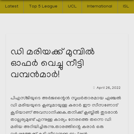
Latest
Top 5 League
UCL
International
ISL
ഡി മരിയക്ക് മുമ്പിൽ
ഓഫർ വെച്ചു നീട്ടി
വമ്പൻമാർ!
April 26, 2022
പിഎസ്ജിയുടെ അർജന്റൈൻ സൂപ്പർതാരമായ ഏഞ്ചൽ
ഡി മരിയയുടെ ക്ലബുമായുള്ള കരാർ ഈ സീസണോട്
കൂടിയാണ് അവസാനിക്കുക.തനിക്ക് ക്ലബ്ബിൽ തുടരാൻ
താല്പര്യമുണ്ട് എന്നുള്ള കാര്യം നേരത്തെ തന്നെ ഡി
മരിയ അറിയിച്ചിരുന്നു.താരത്തിന്റെ കരാർ ഒരു