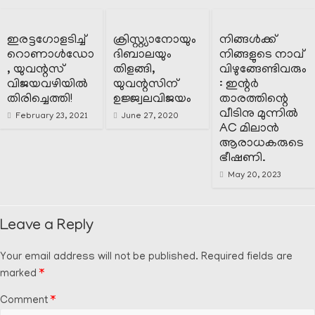
ഇരട്ടഗോളടിച്ച്
ക്രിസ്റ്റ്യാനോയും
നിങ്ങൾക്ക്
റൊണാൾഡോ
ദിബാലയും
നിങ്ങളുടെ നാവ്
, യുവന്റസ്
തിളങ്ങി,
വിഴുങ്ങേണ്ടിവരും
വിജയവഴിയിൽ
യുവന്റസിന്
: ഇന്റർ
തിരിച്ചെത്തി!
ഉജ്ജ്വലവിജയം
താരത്തിന്റെ
വീടിനു മുന്നിൽ
February 23, 2021
June 27, 2020
AC മിലാൻ
ആരാധകരുടെ
ഭീഷണി.
May 20, 2023
Leave a Reply
Your email address will not be published.
Required fields are
marked
*
Comment
*