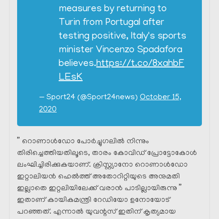
measures by returning to
Turin from Portugal after
testing positive, Italy's sports
minister Vincenzo Spadafora
believes.
https://t.co/8xahbF
LEsK
— Sport24 (@Sport24news)
October 15,
2020
” റൊണാൾഡോ പോർച്ചുഗലിൽ നിന്നും
തിരിച്ചെത്തിയതിലൂടെ, താരം കോവിഡ് പ്രോട്ടോകോൾ
ലംഘിച്ചിരിക്കുകയാണ്. ക്രിസ്റ്റ്യാനോ റൊണാൾഡോ
ഇറ്റാലിയൻ ഹെൽത്ത്‌ അതോറിറ്റിയുടെ അനുമതി
ഇല്ലാതെ ഇറ്റലിയിലേക്ക് വരാൻ പാടില്ലായിരുന്നു ”
ഇതാണ് കായികമന്ത്രി റേഡിയോ ഉനോയോട്
പറഞ്ഞത്. എന്നാൽ യുവന്റസ് ഇതിന് കൃത്യമായ