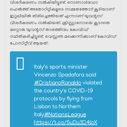
വിശദീകരണം നൽകിയിട്ടുണ്ട്. റൊണാൾഡോ
ഹെൽത്ത് അതോറിറ്റികളുടെ സമ്മതത്തോട് കൂടിയാണ്
ഇറ്റലിയിൽ തിരിച്ചെത്തിയത് എന്നാണ് യുവന്റസ്
വിശദീകരണം നൽകിയത്. ക്രിസ്റ്റ്യാനോയെ കൂടാതെ
മറ്റൊരു യുവന്റസ് താരത്തിനും കോവിഡ്
സ്ഥിരീകരിച്ചിട്ടുണ്ട്. വെസ്റ്റൺ മക്കെന്നിക്കാണ് കോവിഡ്
പോസിറ്റീവ് ആയത്.
Italy's sports minister
Vincenzo Spadafora said
#CristianoRonaldo
violated
the country's COVID-19
protocols by flying from
Lisbon to Northern
Italy
#NationsLeague
https://t.co/5uDu3D4IoX