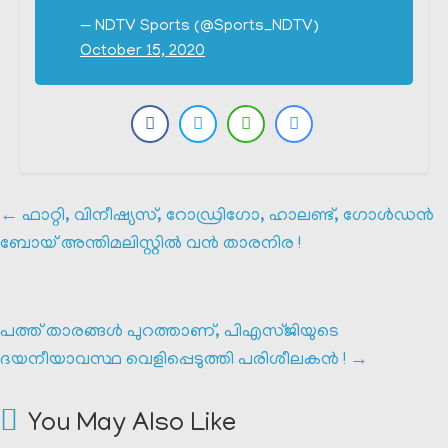
— NDTV Sports (@Sports_NDTV)
October 15, 2020
←
ഫാറ്റി, വിനീഷ്യസ്, റോഡ്രിഗോ, ഹാലണ്ട്, ഗോൾഡൻ
ബോയ് അന്തിമലിസ്റ്റിൽ വൻ താരനിര !
പത്ത് താരങ്ങൾ പുറത്താണ്, പിഎസ്ജിയുടെ
ദയനീയാവസ്ഥ വെളിപ്പെടുത്തി പരിശീലകൻ !
→
You May Also Like