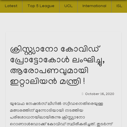
Latest
Top 5 League
UCL
International
ISL
ക്രിസ്റ്റ്യാനോ കോവിഡ്
പ്രോട്ടോകോൾ ലംഘിച്ചു,
ആരോപണവുമായി
ഇറ്റാലിയൻ മന്ത്രി !
October 16, 2020
യുവേഫ നേഷൻസ് ലീഗിൽ സ്വീഡനെതിരെയുള്ള
മത്സരത്തിന് മുന്നോടിയായി നടത്തിയ
പരിശോധനയിലായിരുന്നു ക്രിസ്റ്റ്യാനോ
റൊണാൾഡോക്ക് കോവിഡ് സ്ഥിരീകരിച്ചത്. തുടർന്ന്