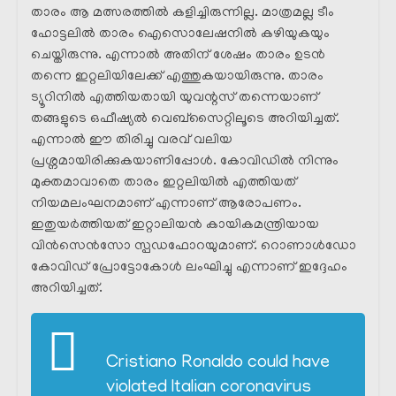
താരം ആ മത്സരത്തിൽ കളിച്ചിരുന്നില്ല. മാത്രമല്ല ടീം
ഹോട്ടലിൽ താരം ഐസൊലേഷനിൽ കഴിയുകയും
ചെയ്തിരുന്നു. എന്നാൽ അതിന് ശേഷം താരം ഉടൻ
തന്നെ ഇറ്റലിയിലേക്ക് എത്തുകയായിരുന്നു. താരം
ട്യൂറിനിൽ എത്തിയതായി യുവന്റസ് തന്നെയാണ്
തങ്ങളുടെ ഒഫീഷ്യൽ വെബ്സൈറ്റിലൂടെ അറിയിച്ചത്.
എന്നാൽ ഈ തിരിച്ചു വരവ് വലിയ
പ്രശ്നമായിരിക്കുകയാണിപ്പോൾ. കോവിഡിൽ നിന്നും
മുക്തമാവാതെ താരം ഇറ്റലിയിൽ എത്തിയത്
നിയമലംഘനമാണ് എന്നാണ് ആരോപണം.
ഇതുയർത്തിയത് ഇറ്റാലിയൻ കായികമന്ത്രിയായ
വിൻസെൻസോ സ്പഡഫോറയുമാണ്. റൊണാൾഡോ
കോവിഡ് പ്രോട്ടോകോൾ ലംഘിച്ചു എന്നാണ് ഇദ്ദേഹം
അറിയിച്ചത്.
Cristiano Ronaldo could have
violated Italian coronavirus