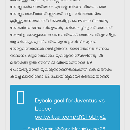
തകർത്തു വിട്ടത് എതിരില്ലാത്ത നാല്
ഗോളുകൾക്കായിരുന്നു യുവന്റസിനെ വിജയം. ഒരു
ഗോളും രണ്ട് അസിസ്റ്റുമായി കളം നിറഞ്ഞാടിയ
ക്രിസ്റ്റ്യാനോയാണ് വിജയശില്പി. പൌലോ ദിബാല,
ഗോൺസാലോ ഹിഗ്വയ്ൻ, ഡിലൈറ്റ് എന്നിവരാണ്
ശേഷിച്ച ഗോളുകൾ കണ്ടെത്തിയത്. മത്സരത്തിലുടനീളം
ആധിപത്യം പുലർത്തിയ യുവന്റസിന് ഒട്ടേറെ
ഗോളവസരങ്ങൾ ലഭിച്ചിരുന്നു. ജയത്തോടെ ഒന്നാം
സ്ഥാനം ഭദ്രമാക്കാനും യുവന്റസിന് കഴിഞ്ഞു. 28
മത്സരങ്ങളിൽ നിന്ന് 22 വിജയത്തോടെ 69
പോയിന്റുമായി യുവന്റസാണ് തലപ്പത്ത്. ഒരു മത്സരം
കുറച്ചു ലാസിയോ 62 പോയിന്റുമായി രണ്ടാമതാണ്.
Dybala goal for Juventus vs
Lecce
pic.twitter.com/dY1TbLhjx2
— SportMargin (@SportMargin)
June 26,