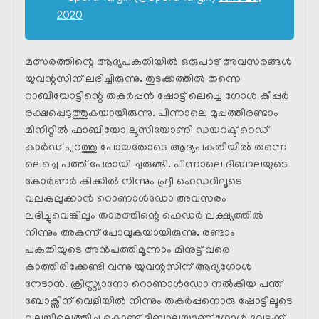
2020
മത്സരത്തിന്റെ ആദ്യപകുതിയിൽ ഒരുപാട് അവസരങ്ങൾ
യുവന്റസിന് ലഭിച്ചിരുന്നു. തുടക്കത്തിൽ തന്നെ
റാബിയോട്ടിന്റെ തകർപ്പൻ ഷോട്ട് ലെച്ചെ ഗോൾ കീപ്പർ
രക്ഷപ്പെടുത്തുകയായിരുന്നു. പിന്നാലെ മുപ്പത്തിരണ്ടാം
മിനിറ്റിൽ ഫാബിയോ ലൂസിയോണി ഡയറക്ട് റെഡ്
കാർഡ് പുറത്തു പോയതോടെ ആദ്യപകുതിയിൽ തന്നെ
ലെച്ചെ പത്ത് പേരായി ചുരുങ്ങി. പിന്നാലെ ദിബാലയുടെ
കോർണർ കിക്കിൽ നിന്നും ഫ്രീ ഹെഡറിലൂടെ
വലകുലുക്കാൻ റൊണാൾഡോ അവസരം
ലഭിച്ചുവെങ്കിലും താരത്തിന്റെ ഹെഡർ ലക്ഷ്യത്തിൽ
നിന്നും അകന്ന് പോവുകയായിരുന്നു. രണ്ടാം
പകുതിയുടെ അൻപത്തിമൂന്നാം മിനുട്ട് വരെ
കാത്തിരിക്കേണ്ടി വന്നു യുവന്റസിന് ആദ്യഗോൾ
നേടാൻ. ക്രിസ്റ്റ്യാനോ റൊണാൾഡോ നൽകിയ പന്ത്
ബോക്സിന് വെളിയിൽ നിന്നും തകർപ്പനൊരു ഷോട്ടിലൂടെ