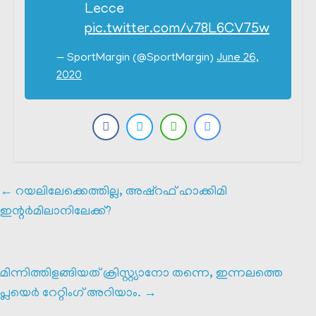
Lecce
pic.twitter.com/v78L6CV75w
— SportMargin (@SportMargin)
June 26,
2020
←
റയലിലേക്കെത്തില്ല, അഷ്‌റഫ്‌ ഹാക്കിമി
ഇന്റർമിലാനിലേക്ക്?
മിന്നിത്തിളങ്ങിയത് ക്രിസ്റ്റ്യാനോ തന്നെ, ഇന്നലത്തെ
പ്ലയെർ റേറ്റിംഗ് അറിയാം.
→