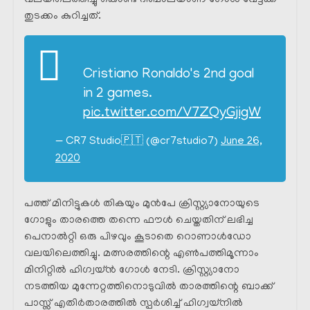
വലയിലെത്തിച്ചു കൊണ്ട് ദിബാലയാണ് ഗോൾ വേട്ടക്ക്
തുടക്കം കുറിച്ചത്.
Cristiano Ronaldo's 2nd goal
in 2 games.
pic.twitter.com/V7ZQyGjigW
— CR7 Studio🇵🇹 (@cr7studio7)
June 26,
2020
പത്ത് മിനിട്ടുകൾ തികയും മുൻപേ ക്രിസ്റ്റ്യാനോയുടെ
ഗോളും താരത്തെ തന്നെ ഫൗൾ ചെയ്തതിന് ലഭിച്ച
പെനാൽറ്റി ഒരു പിഴവും കൂടാതെ റൊണാൾഡോ
വലയിലെത്തിച്ചു. മത്സരത്തിന്റെ എൺപത്തിമൂന്നാം
മിനിറ്റിൽ ഹിഗ്വയ്ൻ ഗോൾ നേടി. ക്രിസ്റ്റ്യാനോ
നടത്തിയ മുന്നേറ്റത്തിനൊടുവിൽ താരത്തിന്റെ ബാക്ക്
പാസ്സ് എതിർതാരത്തിൽ സ്പർശിച്ച് ഹിഗ്വയ്‌നിൽ