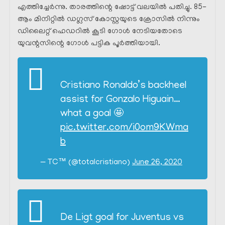
എത്തിച്ചേർന്നു. താരത്തിന്റെ ഷോട്ട് വലയിൽ പതിച്ചു. 85-
ആം മിനിറ്റിൽ ഡഗ്ലസ് കോസ്റ്റയുടെ ക്രോസിൽ നിന്നും
ഡിലൈറ്റ് ഹെഡറിൽ കൂടി ഗോൾ നേടിയതോടെ
യുവന്റസിന്റെ ഗോൾ പട്ടിക പൂർത്തിയായി.
Cristiano Ronaldo’s backheel
assist for Gonzalo Higuain…
what a goal 🤩
pic.twitter.com/i0om9KWma
b
— TC™ (@totalcristiano)
June 26, 2020
De Ligt goal for Juventus vs