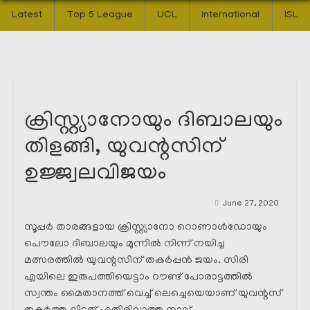
Latest
Top 5 League
UCL
International
ISL
ക്രിസ്റ്റ്യാനോയും ദിബാലയും
തിളങ്ങി, യുവന്റസിന്
ഉജ്ജ്വലവിജയം
June 27, 2020
സൂപ്പർ താരങ്ങളായ ക്രിസ്റ്റ്യാനോ റൊണാൾഡോയും
പൌലോ ദിബാലയും മുന്നിൽ നിന്ന് നയിച്ച
മത്സരത്തിൽ യുവന്റസിന് തകർപ്പൻ ജയം. സിരി
എയിലെ ഇരുപത്തിയെട്ടാം റൗണ്ട് പോരാട്ടത്തിൽ
സ്വന്തം മൈതാനത്ത് വെച്ച് ലെച്ചെയെയാണ് യുവന്റസ്