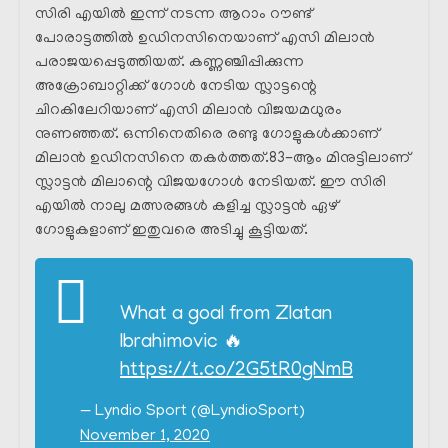
സിരി എയിൽ ഇന്ന് നടന്ന ആറാം റൗണ്ട്
പോരാട്ടത്തിൽ ഉഡിനസിനെയാണ് എസി മിലാൻ
പരാജയപ്പെടുത്തിയത്. കണ്ണഞ്ചിപ്പിക്കുന്ന
അക്രോബാറ്റിക്ക് ഗോൾ നേടിയ സ്ലാട്ടന്റെ
ചിറകിലേറിയാണ് എസി മിലാൻ വിജയമധുരം
നുണഞ്ഞത്. ഒന്നിനെതിരെ രണ്ടു ഗോളുകൾക്കാണ്
മിലാൻ ഉഡിനസിനെ തകർത്തത്.83-ആം മിനുട്ടിലാണ്
സ്ലാട്ടൻ മിലാന്റെ വിജയഗോൾ നേടിയത്. ഈ സിരി
എയിൽ നാലു മത്സരങ്ങൾ കളിച്ച സ്ലാട്ടൻ ഏഴ്
ഗോളുകളാണ് ഇതുവരെ അടിച്ചു കൂട്ടിയത്.
What a goal from Zlatan
Ibrahimovic 🔥
https://t.co/2G5tR0gNmB
— Lyndio Sport (@LyndioSport)
November 1, 2020