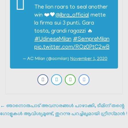
The lion roars to seal another
win ❤️🖤
@Ibra_official
mette
la firma sui 3 punti. Gara
tosta, grandi ragazzi 🔥
#UdineseMilan
#SempreMilan
pic.twitter.com/ROz0PtC2wB
— AC Milan (@acmilan)
November 1, 2020
←
ഞാനൊരുപാട് അവസരങ്ങൾ പാഴാക്കി, ടീമിന് തന്റെ
ഗോളുകൾ ആവിശ്യമുണ്ട്, തുറന്നു പറച്ചിലുമായി ഗ്രീസ്‌മാൻ !