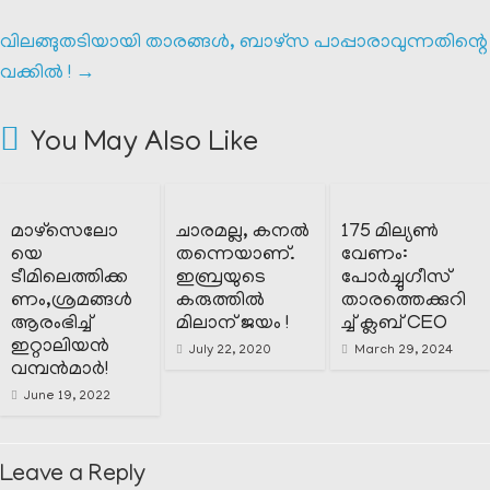
വിലങ്ങുതടിയായി താരങ്ങൾ, ബാഴ്‌സ പാപ്പാരാവുന്നതിന്റെ
വക്കിൽ !
→
You May Also Like
മാഴ്‌സെലോ
ചാരമല്ല, കനൽ
175 മില്യൺ
യെ
തന്നെയാണ്.
വേണം:
ടീമിലെത്തിക്ക
ഇബ്രയുടെ
പോർച്ചുഗീസ്
ണം,ശ്രമങ്ങൾ
കരുത്തിൽ
താരത്തെക്കുറി
ആരംഭിച്ച്
മിലാന് ജയം !
ച്ച് ക്ലബ് CEO
ഇറ്റാലിയൻ
July 22, 2020
March 29, 2024
വമ്പൻമാർ!
June 19, 2022
Leave a Reply