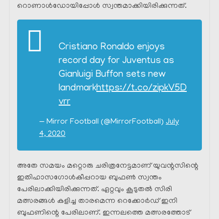
റൊണാൾഡോയിപ്പോൾ സ്വന്തമാക്കിയിരിക്കുന്നത്.
Cristiano Ronaldo enjoys
record day for Juventus as
Gianluigi Buffon sets new
landmark
https://t.co/zipkV5D
vrr
— Mirror Football (@MirrorFootball)
July
4, 2020
അതേ സമയം മറ്റൊരു ചരിത്രനേട്ടമാണ് യുവന്റസിന്റെ
ഇതിഹാസഗോൾകീപ്പറായ ബുഫൺ സ്വന്തം
പേരിലാക്കിയിരിക്കുന്നത്. ഏറ്റവും കൂടുതൽ സിരി
മത്സരങ്ങൾ കളിച്ച താരമെന്ന റെക്കോർഡ് ഇനി
ബുഫണിന്റെ പേരിലാണ്. ഇന്നലത്തെ മത്സരത്തോട്