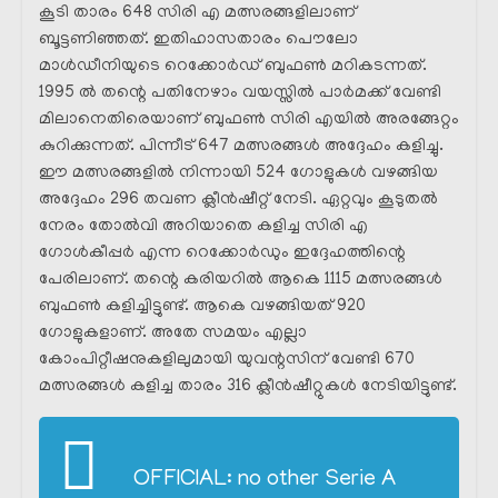
കൂടി താരം 648 സിരി എ മത്സരങ്ങളിലാണ്
ബൂട്ടണിഞ്ഞത്. ഇതിഹാസതാരം പൌലോ
മാൾഡീനിയുടെ റെക്കോർഡ് ബുഫൺ മറികടന്നത്.
1995 ൽ തന്റെ പതിനേഴാം വയസ്സിൽ പാർമക്ക് വേണ്ടി
മിലാനെതിരെയാണ് ബുഫൺ സിരി എയിൽ അരങ്ങേറ്റം
കുറിക്കുന്നത്. പിന്നീട് 647 മത്സരങ്ങൾ അദ്ദേഹം കളിച്ചു.
ഈ മത്സരങ്ങളിൽ നിന്നായി 524 ഗോളുകൾ വഴങ്ങിയ
അദ്ദേഹം 296 തവണ ക്ലീൻഷീറ്റ് നേടി. ഏറ്റവും കൂടുതൽ
നേരം തോൽവി അറിയാതെ കളിച്ച സിരി എ
ഗോൾകീപ്പർ എന്ന റെക്കോർഡും ഇദ്ദേഹത്തിന്റെ
പേരിലാണ്. തന്റെ കരിയറിൽ ആകെ 1115 മത്സരങ്ങൾ
ബുഫൺ കളിച്ചിട്ടുണ്ട്. ആകെ വഴങ്ങിയത് 920
ഗോളുകളാണ്. അതേ സമയം എല്ലാ
കോംപിറ്റീഷനുകളിലുമായി യുവന്റസിന് വേണ്ടി 670
മത്സരങ്ങൾ കളിച്ച താരം 316 ക്ലീൻഷീറ്റുകൾ നേടിയിട്ടുണ്ട്.
OFFICIAL: no other Serie A