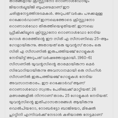
താരങ്ങളായ ക്രിസ്റ്റ്യാനോ റൊണാൾഡോയും
ജിയാൻലൂയിജി ബുഫണുമാണ് ഈ
ചരിത്രനേട്ടത്തിനുടമകൾ. അറുപത് വർഷം പഴക്കമുള്ള
റെക്കോർഡാണ് ഇന്നലെത്തോടെ ക്രിസ്റ്റ്യാനോ
റൊണാൾഡോ തിരുത്തിയെഴുതിയത്. ഇന്നലെ
ഫ്രീകിക്കിലൂടെ ക്രിസ്റ്റ്യാനോ റൊണാൾഡോ നേടിയ
ഗോൾ താരത്തിന്റെ ഈ സിരി എ സീസണിലെ 25-ആം
ഗോളായിരുന്നു. അതായത് ഒരു യുവന്റസ് താരം ഒരു
സിരി എ സീസണിൽ ഇരുപത്തിയഞ്ച് ഗോളുകൾ
നേടിയിട്ട് അറുപത് വർഷത്തോളമായി. 1960-61
സീസണിൽ യുവന്റസിന്റെ താരമായിരുന്ന ഒമർ
സിവോറിയായിരുന്നു അവസാനമായി ഒരു സിംഗിൾ
സീസണിൽ ഇരുപത്തിയഞ്ച് ഗോളുകൾ നേടിയ
അവസാനതാരം. ഈ റെക്കോർഡ് ആണ്
റൊണാൾഡോ സ്വന്തം പേരിലേക്ക് മാറ്റിയത്. 26
മത്സരങ്ങളിൽ നിന്നാണ് താരം 25 ഗോളുകൾ നേടിയത്.
യുവന്റസിന്റെ ഇതിഹാസതാരങ്ങൾ ആയിരുന്നു
ഡെൽപിയറോ, റോബർട്ടോ ബാജിയോ, മിഷേൽ
പ്ലാറ്റിനി എന്നിവർക്ക് നേടാൻ കഴിയാത്ത നേട്ടമാണ്