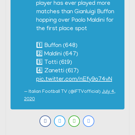
player has ever played more
matches than Gianluigi Buffon
hopping over Paolo Maldini for
the first place spot
1️⃣ Buffon (648)
2️⃣ Maldini (647)
3️⃣ Totti (619)
4️⃣ Zanetti (617)
pic.twitter.com/nEfy9o74vN
— Italian Football TV (@IFTVofficial)
July 4,
2020