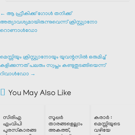
←
ആ ഫ്രീകിക്ക് ഗോൾ തനിക്ക്
അത്യാവശ്യമായിരുന്നുവെന്ന് ക്രിസ്റ്റ്യാനോ
റൊണാൾഡോ
മെസ്സിയും ക്രിസ്റ്റ്യാനോയും യുവന്റസിൽ ഒരുമിച്ച്
കളിക്കുന്നത് പലരും സ്വപ്നം കണ്ടുതുടങ്ങിയെന്ന്
റിവാൾഡോ
→
You May Also Like
സിരിഎ
സൂപ്പർ
കരാർ :
എംവിപി
താരങ്ങളെല്ലാം
മെസ്സിയുടെ
പുരസ്‌കാരങ്ങ
അകത്ത്,
വഴിയേ