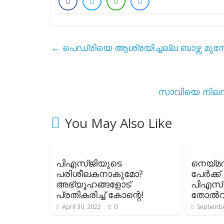
←
പെഡ്രിയെ ആശ്രയിച്ചല്ല ബാഴ്സ മുമ്പോ
സാവിയെ നിലനി
You May Also Like
പിഎസ്ജിയുടെ
നെയ്മറ
പരിശീലകനാകുമോ?
പേർക്ക്
അഭ്യൂഹങ്ങളോട്
പിഎസ്ജി
പ്രതികരിച്ച് കോന്റെ!
തോൽവി
April 30, 2022
0
Septembe