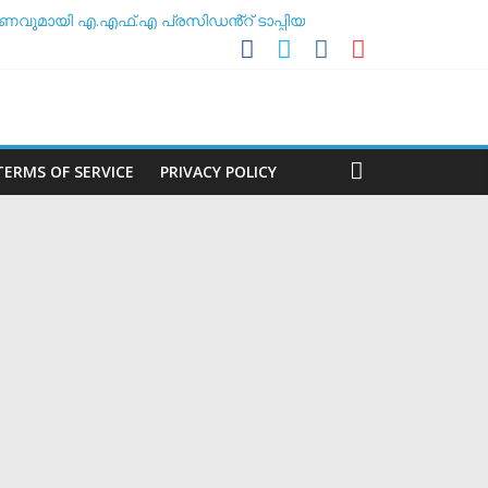
ണവുമായി എ.എഫ്.എ പ്രസിഡൻ്റ് ടാപ്പിയ
 അസോസിയേഷൻ
ശീലകൻ
മർ
TERMS OF SERVICE
PRIVACY POLICY