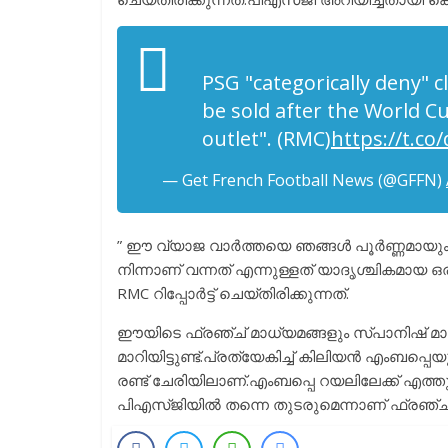
PSG "categorically deny" c
be sold after the World C
outlet". (RMC)
https://t.c
— Get French Football News (@GFFN)
” ഈ വ്യാജ വാർത്തയെ ഞങ്ങൾ പൂർണ്ണമായും നി
നിന്നാണ് വന്നത് എന്നുള്ളത് യാദൃശ്ചികമായ
RMC റിപ്പോർട്ട്‌ ചെയ്തിരിക്കുന്നത്.
ഈയിടെ ഫ്രഞ്ച് മാധ്യമങ്ങളും സ്പാനിഷ് മാ
മാറിയിട്ടുണ്ട്.പ്രത്യേകിച്ച് കിലിയൻ എംബപ്
രണ്ട് ചേരിയിലാണ്.എംബപ്പെ റയലിലേക്ക് എത്ത
പിഎസ്ജിയിൽ തന്നെ തുടരുമെന്നാണ് ഫ്രഞ്ച്