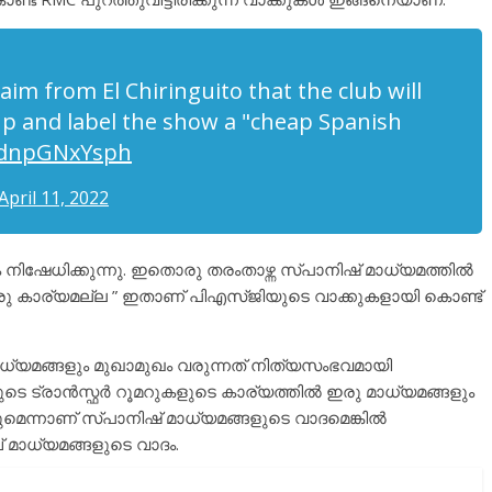
laim from El Chiringuito that the club will
up and label the show a "cheap Spanish
o/dnpGNxYsph
April 11, 2022
ഷേധിക്കുന്നു. ഇതൊരു തരംതാഴ്ന്ന സ്പാനിഷ് മാധ്യമത്തിൽ
 ഒരു കാര്യമല്ല ” ഇതാണ് പിഎസ്ജിയുടെ വാക്കുകളായി കൊണ്ട്
ധ്യമങ്ങളും മുഖാമുഖം വരുന്നത് നിത്യസംഭവമായി
പെയുടെ ട്രാൻസ്ഫർ റൂമറുകളുടെ കാര്യത്തിൽ ഇരു മാധ്യമങ്ങളും
ുമെന്നാണ് സ്പാനിഷ് മാധ്യമങ്ങളുടെ വാദമെങ്കിൽ
 മാധ്യമങ്ങളുടെ വാദം.