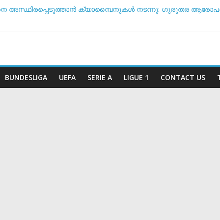
നെ അസ്ഥിരപ്പെടുത്താൻ ക്യാമ്പൈനുകൾ നടന്നു: ഗുരുതര ആരോപ
ൾ ടീം ദിനം’: ചരിത്രപ്രഖ്യാപനവുമായി അർജന്റീന ഫുട്ബോൾ
്ച് സംസാരിക്കുന്നത് ‘ഡൈഞ്ചറസ്’; തുറന്നുപറഞ്ഞ് സാന്റോസ് പരി
അതോ വിരമിക്കുമോ? ഭാവി പദ്ധതികളെക്കുറിച്ച് പ്രതികരിച്ച് നെയ്
കിരീട സാധ്യതയിൽ മുന്നിൽ ആര്? പവർ റാങ്കിംഗ് പുറത്ത് !
BUNDESLIGA
UEFA
SERIE A
LIGUE 1
CONTACT US