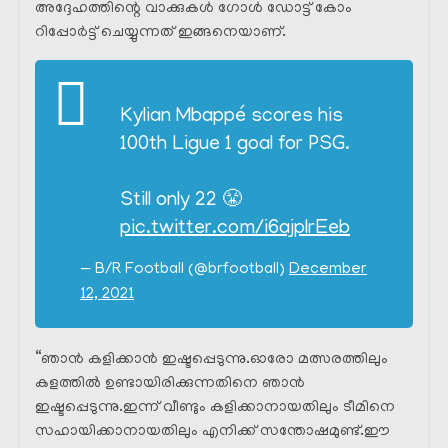
അദ്ദേഹത്തിന്റെ വാക്കുകൾ ഗോൾ ഡോട്ട് കോം
റിപ്പോർട്ട്‌ ചെയ്യുന്നത് ഇങ്ങനെയാണ്.
Kylian Mbappé scores his
100th Ligue 1 goal for PSG.
Still only 22 😤
pic.twitter.com/i6ajplrEeb
— B/R Football (@brfootball)
December
12, 2021
“ഞാൻ കളിക്കാൻ ഇഷ്ടപ്പെടുന്നു.ഓരോ മത്സരത്തിലും
കളത്തിൽ ഉണ്ടായിരിക്കുന്നതിനെ ഞാൻ
ഇഷ്ടപ്പെടുന്നു.ഇന്ന് വീണ്ടും കളിക്കാനായതിലും ടീമിനെ
സഹായിക്കാനായതിലും എനിക്ക് സന്തോഷമുണ്ട്.ഈ