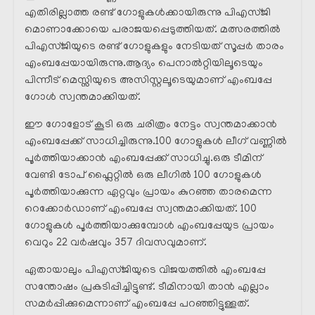
എതിരില്ലാത്ത രണ്ട് ഗോളുകൾക്കായിരുന്നു പിഎസ്ജി
മൊണാക്കോയെ പരാജയപ്പെടുത്തിയത്. മത്സരത്തിൽ
പിഎസ്ജിയുടെ രണ്ട് ഗോളുകളും നേടിയത് സൂപ്പർ താരം
എംബപ്പേയായിരുന്നു.ആദ്യം പെനാൽറ്റിയിലൂടെയും
പിന്നീട് മെസ്സിയുടെ അസിസ്റ്റലൂടെയുമാണ് എംബപ്പേ
ഗോൾ സ്വന്തമാക്കിയത്.
ഈ ഗോളോട് കൂടി ഒരു ചരിത്രം നേട്ടം സ്വന്തമാക്കാൻ
എംബപ്പേക്ക് സാധിച്ചിരുന്നു.100 ഗോളുകൾ ലീഗ് വണ്ണിൽ
പൂർത്തിയാക്കാൻ എംബപ്പേക്ക് സാധിച്ചു.ഒരു ടീമിന്
വേണ്ടി ടോപ് ഫ്ലൈറ്റിൽ ഒരു ലീഗിൽ 100 ഗോളുകൾ
പൂർത്തിയാക്കുന്ന ഏറ്റവും പ്രായം കുറഞ്ഞ താരമെന്ന
റെക്കോർഡാണ് എംബപ്പേ സ്വന്തമാക്കിയത്. 100
ഗോളുകൾ പൂർത്തിയാക്കുമ്പോൾ എംബപ്പേയുട പ്രായം
വെറും 22 വർഷവും 357 ദിവസവുമാണ്.
ഏതായാലും പിഎസ്ജിയുടെ വിജയത്തിൽ എംബപ്പേ
സന്തോഷം പ്രകടിപ്പിച്ചിട്ടുണ്ട്. ടീമിനായി താൻ എല്ലാം
സമർപ്പിക്കുമെന്നാണ് എംബപ്പേ പറഞ്ഞിട്ടുള്ളത്.