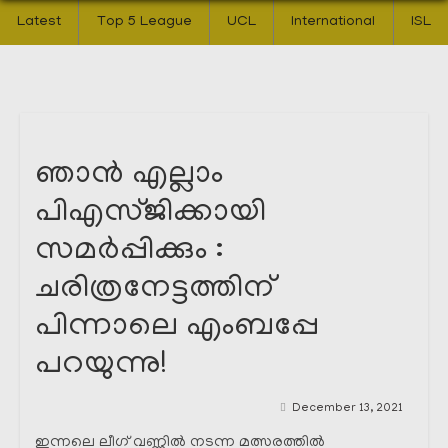
Latest
Top 5 League
UCL
International
ISL
ഞാൻ എല്ലാം
പിഎസ്ജിക്കായി
സമർപ്പിക്കും :
ചരിത്രനേട്ടത്തിന്
പിന്നാലെ എംബപ്പേ
പറയുന്നു!
December 13, 2021
ഇന്നലെ ലീഗ് വണ്ണിൽ നടന്ന മത്സരത്തിൽ