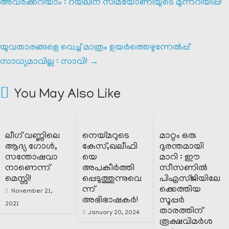
അവർക്കറിയാം : റയലിന് സിമയോണിയുടെ മുന്നറിയിപ്പ്!
യുവതാരങ്ങളെ വെച്ച് മാത്രം ഉയർത്തെഴുന്നേൽപ്പ്
സാധ്യമാവില്ല : സാവി!
→
You May Also Like
ലീഗ് വണ്ണിലെ
നെയ്മറുടെ
മാറ്റം ഒരു
ആദ്യ ഗോൾ,
കേസ്,ഖലീഫി
ദുരന്തമായി
സന്തോഷവാ
യെ
മാറി : ഈ
നാണെന്ന്
അപകീർത്തി
സീസണിൽ
മെസ്സി!
പ്പെടുത്തുന്നുവെ
പിഎസ്ജിയിലേ
ന്ന്
ക്കെത്തിയ
November 21,
അഭിഭാഷകർ!
സൂപ്പർ
2021
താരത്തിന്
January 20, 2024
രൂക്ഷവിമർശ