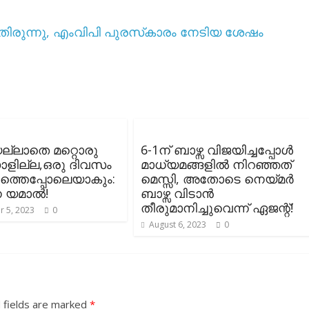
യ്തിരുന്നു, എംവിപി പുരസ്‌കാരം നേടിയ ശേഷം
യല്ലാതെ മറ്റൊരു
6-1ന് ബാഴ്സ വിജയിച്ചപ്പോൾ
ല്ല,ഒരു ദിവസം
മാധ്യമങ്ങളിൽ നിറഞ്ഞത്
ത്തെപ്പോലെയാകും:
മെസ്സി, അതോടെ നെയ്മർ
െ യമാൽ!
ബാഴ്സ വിടാൻ
തീരുമാനിച്ചുവെന്ന് ഏജന്റ്!
 5, 2023
0
August 6, 2023
0
 fields are marked
*