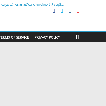
ുമായി എ.എഫ്.എ പ്രസിഡൻ്റ് ടാപ്പിയ
അസോസിയേഷൻ
ീലകൻ
TERMS OF SERVICE
PRIVACY POLICY