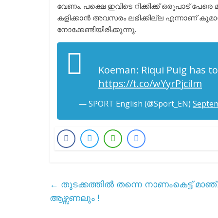
വേണം. പക്ഷെ ഇവിടെ റിക്കിക്ക് ഒരുപാട് പേരെ 
കളിക്കാൻ അവസരം ലഭിക്കില്ല എന്നാണ് കൂമ
നോക്കേണ്ടിയിരിക്കുന്നു.
Koeman: Riqui Puig has t
https://t.co/wYyrPjcilm
— SPORT English (@Sport_EN)
Septem
←
തുടക്കത്തിൽ തന്നെ നാണംകെട്ട് മാഞ്ച
ആഴ്സണലും !