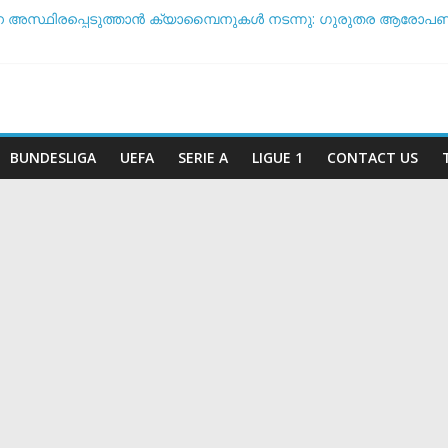
െ അസ്ഥിരപ്പെടുത്താൻ ക്യാമ്പൈനുകൾ നടന്നു: ഗുരുതര ആരോപണവ
 ടീം ദിനം’: ചരിത്രപ്രഖ്യാപനവുമായി അർജന്റീന ഫുട്ബോൾ 
് സംസാരിക്കുന്നത് ‘ഡൈഞ്ചറസ്’; തുറന്നുപറഞ്ഞ് സാന്റോസ് പരിശ
തോ വിരമിക്കുമോ? ഭാവി പദ്ധതികളെക്കുറിച്ച് പ്രതികരിച്ച് നെയ്മർ
രീട സാധ്യതയിൽ മുന്നിൽ ആര്? പവർ റാങ്കിംഗ് പുറത്ത് !
BUNDESLIGA
UEFA
SERIE A
LIGUE 1
CONTACT US