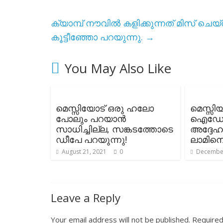
ക്യാമ്പ് നൗവിൽ കളിക്കുന്നത് മിസ് ചെ
കൂട്ടീഞ്ഞോ പറയുന്നു.
→
You May Also Like
മെസ്സിയോട് ഒരു ഹലോ
മെസ്സി
പോലും പറയാൻ
ഐഡോളി
സാധിച്ചില്ല, സങ്കടത്തോടെ
അദ്ദേഹ
ഡീപേ പറയുന്നു!
ലാമിന
August 21, 2021
0
December
Leave a Reply
Your email address will not be published.
Required