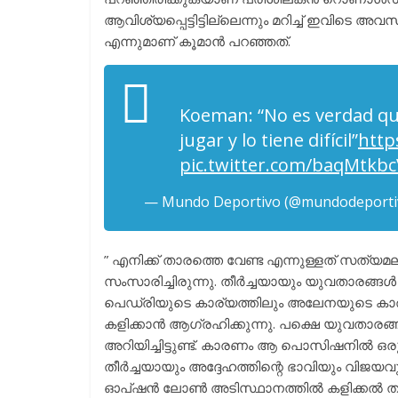
ആവിശ്യപ്പെട്ടിട്ടില്ലെന്നും മറിച്ച് ഇവിടെ
എന്നുമാണ് കൂമാൻ പറഞ്ഞത്.
Koeman: “No es verdad qu
jugar y lo tiene difícil”
http
pic.twitter.com/baqMtkb
— Mundo Deportivo (@mundodeporti
” എനിക്ക് താരത്തെ വേണ്ട എന്നുള്ളത് സത്യമ
സംസാരിച്ചിരുന്നു. തീർച്ചയായും യുവതാരങ്ങൾ
പെഡ്രിയുടെ കാര്യത്തിലും അലേനയുടെ കാര
കളിക്കാൻ ആഗ്രഹിക്കുന്നു. പക്ഷെ യുവതാരങ്ങ
അറിയിച്ചിട്ടുണ്ട്. കാരണം ആ പൊസിഷനിൽ ഒരുപാ
തീർച്ചയായും അദ്ദേഹത്തിന്റെ ഭാവിയും വിജയവ
ഓപ്ഷൻ ലോൺ അടിസ്ഥാനത്തിൽ കളിക്കൽ തന്ന