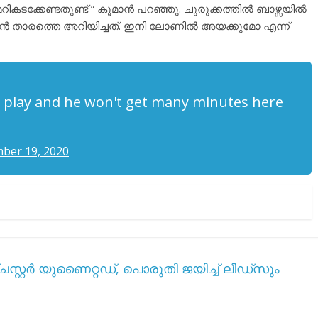
മറികടക്കേണ്ടതുണ്ട് ” കൂമാൻ പറഞ്ഞു. ചുരുക്കത്തിൽ ബാഴ്സയിൽ
ാൻ താരത്തെ അറിയിച്ചത്. ഇനി ലോണിൽ അയക്കുമോ എന്ന്
o play and he won't get many minutes here
ber 19, 2020
സ്റ്റർ യുണൈറ്റഡ്, പൊരുതി ജയിച്ച് ലീഡ്‌സും