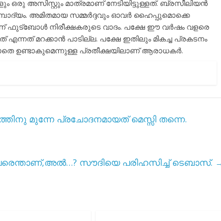
രു അസിസ്റ്റും മാത്രമാണ് നേടിയിട്ടുള്ളത്. ബ്രസീലിയൻ
്പാദ്യം. അമിതമായ സമ്മർദ്ദവും ഓവർ ഹൈപ്പുമൊക്കെ
നാണ് ഫുട്ബോൾ നിരീക്ഷകരുടെ വാദം. പക്ഷേ ഈ വർഷം വളരെ
ത് എന്നത് മറക്കാൻ പാടില്ല. പക്ഷേ ഇതിലും മികച്ച പ്രകടനം
കാതെ ഉണ്ടാകുമെന്നുള്ള പ്രതീക്ഷയിലാണ് ആരാധകർ.
്തിനു മുന്നേ പ്രചോദനമായത് മെസ്സി തന്നെ.
പേരെന്താണ്,അൽ…? സൗദിയെ പരിഹസിച്ച് ടെബാസ്.