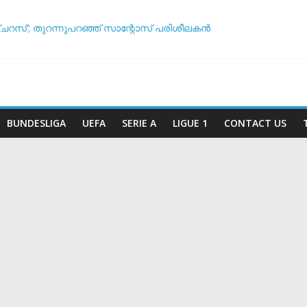
ഞ്ചറസ്’; തുറന്നുപറഞ്ഞ് സാന്റോസ് പരിശീലകൻ
ദ്ധതികളെക്കുറിച്ച് പ്രതികരിച്ച് നെയ്മർ
ആര്? പവർ റാങ്കിംഗ് പുറത്ത് !
യുവേഫ: ലോകകപ്പ് ബഹിഷ്‌കരണ സാധ്യത ചർച്ച ചെയ്യാൻ അടിയന്
5 വർഷവും ഞങ്ങൾ ഇങ്ങനെ തന്നെ കളിക്കും’: തോൽവിയിലും തനത് ശൈലി 
BUNDESLIGA
UEFA
SERIE A
LIGUE 1
CONTACT US