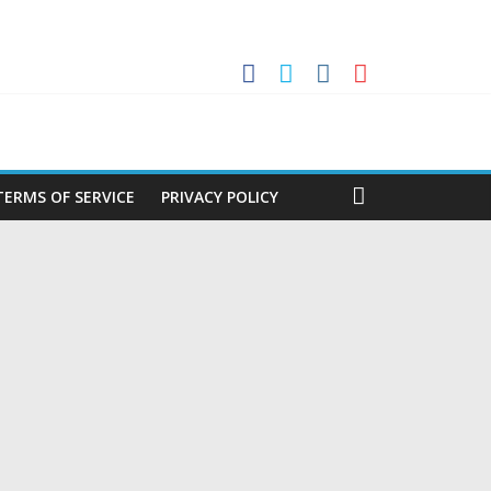
തര യോഗം
ഉയർത്തിപ്പിടിച്ച് അർജന്റീന കോച്ചിംഗ് സ്റ്റാഫ്
TERMS OF SERVICE
PRIVACY POLICY