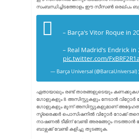
സംബന്ധിച്ചിടത്തോളം ഈ സീസൺ ഒരല്പം ബുദ്ധ
– Barça's Vitor Roque in 20
– Real Madrid's Endrick in 
pic.twitter.com/FxBRF2R1
— Barça Universal (@BarcaUniversal)
ഏതായാലും രണ്ട് താരങ്ങളുടെയും കണക്കുകൾ
ഗോളുകളും 8 അസിസ്റ്റുകളും നേടാൻ വിറ്റോർ റോ
ഗോളുകളും മൂന്ന് അസിസ്റ്റുകളുമാണ് അദ്ദേഹത
സ്ട്രൈക്കർ പൊസിഷനിൽ വിറ്റോർ റോക്ക് തന്നെയാ
നാഷണൽ ടീമിന് വേണ്ടി അരങ്ങേറ്റം നടത്താൻ റോ
ബാഴ്സക്ക് വേണ്ടി കളിച്ചു തുടങ്ങുക.